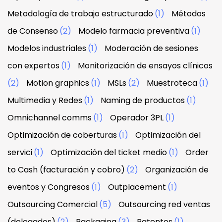
Metodología de trabajo estructurado
(1)
Métodos
de Consenso
(2)
Modelo farmacia preventiva
(1)
Modelos industriales
(1)
Moderación de sesiones
con expertos
(1)
Monitorización de ensayos clínicos
(2)
Motion graphics
(1)
MSLs
(2)
Muestroteca
(1)
Multimedia y Redes
(1)
Naming de productos
(1)
Omnichannel comms
(1)
Operador 3PL
(1)
Optimización de coberturas
(1)
Optimización del
servici
(1)
Optimización del ticket medio
(1)
Order
to Cash (facturación y cobro)
(2)
Organización de
eventos y Congresos
(1)
Outplacement
(1)
Outsourcing Comercial
(5)
Outsourcing red ventas
(delegados)
(2)
Packaging
(3)
Patentes
(1)