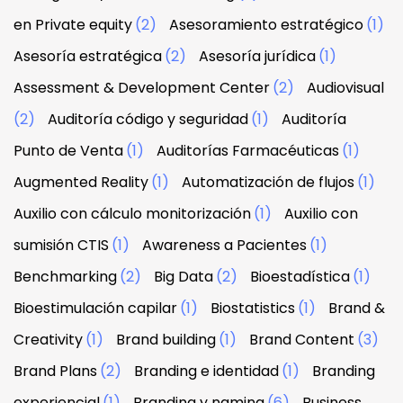
en Private equity
(2)
Asesoramiento estratégico
(1)
Asesoría estratégica
(2)
Asesoría jurídica
(1)
Assessment & Development Center
(2)
Audiovisual
(2)
Auditoría código y seguridad
(1)
Auditoría
Punto de Venta
(1)
Auditorías Farmacéuticas
(1)
Augmented Reality
(1)
Automatización de flujos
(1)
Auxilio con cálculo monitorización
(1)
Auxilio con
sumisión CTIS
(1)
Awareness a Pacientes
(1)
Benchmarking
(2)
Big Data
(2)
Bioestadística
(1)
Bioestimulación capilar
(1)
Biostatistics
(1)
Brand &
Creativity
(1)
Brand building
(1)
Brand Content
(3)
Brand Plans
(2)
Branding e identidad
(1)
Branding
experiencial
(1)
Branding y naming
(6)
Business