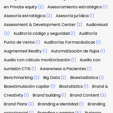
en Private equity
(2)
Asesoramiento estratégico
(1)
Asesoría estratégica
(2)
Asesoría jurídica
(1)
Assessment & Development Center
(2)
Audiovisual
(2)
Auditoría código y seguridad
(1)
Auditoría
Punto de Venta
(1)
Auditorías Farmacéuticas
(1)
Augmented Reality
(1)
Automatización de flujos
(1)
Auxilio con cálculo monitorización
(1)
Auxilio con
sumisión CTIS
(1)
Awareness a Pacientes
(1)
Benchmarking
(2)
Big Data
(2)
Bioestadística
(1)
Bioestimulación capilar
(1)
Biostatistics
(1)
Brand &
Creativity
(1)
Brand building
(1)
Brand Content
(3)
Brand Plans
(2)
Branding e identidad
(1)
Branding
experiencial
(1)
Branding y naming
(6)
Business