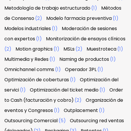
Metodología de trabajo estructurado
(1)
Métodos
de Consenso
(2)
Modelo farmacia preventiva
(1)
Modelos industriales
(1)
Moderación de sesiones
con expertos
(1)
Monitorización de ensayos clínicos
(2)
Motion graphics
(1)
MSLs
(2)
Muestroteca
(1)
Multimedia y Redes
(1)
Naming de productos
(1)
Omnichannel comms
(1)
Operador 3PL
(1)
Optimización de coberturas
(1)
Optimización del
servici
(1)
Optimización del ticket medio
(1)
Order
to Cash (facturación y cobro)
(2)
Organización de
eventos y Congresos
(1)
Outplacement
(1)
Outsourcing Comercial
(5)
Outsourcing red ventas
(delegados)
(2)
Packaging
(3)
Patentes
(1)