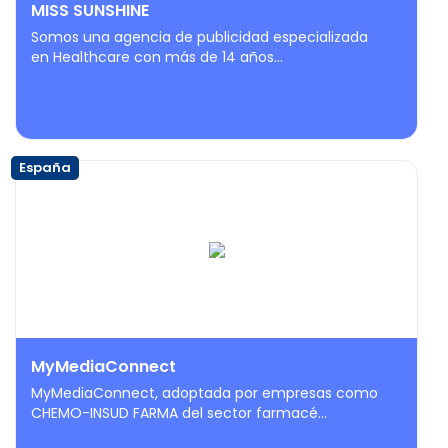
MISS SUNSHINE
Somos una agencia de publicidad especializada
en Healthcare con más de 14 años...
España
MyMediaConnect
MyMediaConnect, adoptada por empresas como
CHEMO-INSUD FARMA del sector farmacé...