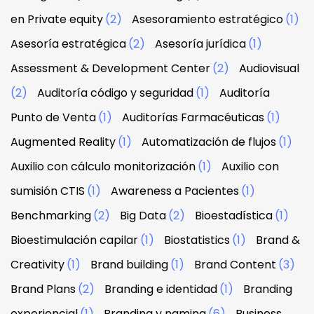
en Private equity
(2)
Asesoramiento estratégico
(1)
Asesoría estratégica
(2)
Asesoría jurídica
(1)
Assessment & Development Center
(2)
Audiovisual
(2)
Auditoría código y seguridad
(1)
Auditoría
Punto de Venta
(1)
Auditorías Farmacéuticas
(1)
Augmented Reality
(1)
Automatización de flujos
(1)
Auxilio con cálculo monitorización
(1)
Auxilio con
sumisión CTIS
(1)
Awareness a Pacientes
(1)
Benchmarking
(2)
Big Data
(2)
Bioestadística
(1)
Bioestimulación capilar
(1)
Biostatistics
(1)
Brand &
Creativity
(1)
Brand building
(1)
Brand Content
(3)
Brand Plans
(2)
Branding e identidad
(1)
Branding
experiencial
(1)
Branding y naming
(6)
Business