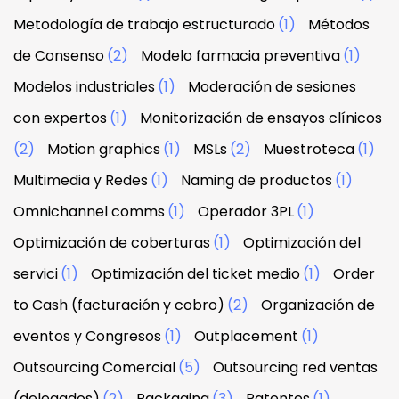
Metodología de trabajo estructurado
(1)
Métodos
de Consenso
(2)
Modelo farmacia preventiva
(1)
Modelos industriales
(1)
Moderación de sesiones
con expertos
(1)
Monitorización de ensayos clínicos
(2)
Motion graphics
(1)
MSLs
(2)
Muestroteca
(1)
Multimedia y Redes
(1)
Naming de productos
(1)
Omnichannel comms
(1)
Operador 3PL
(1)
Optimización de coberturas
(1)
Optimización del
servici
(1)
Optimización del ticket medio
(1)
Order
to Cash (facturación y cobro)
(2)
Organización de
eventos y Congresos
(1)
Outplacement
(1)
Outsourcing Comercial
(5)
Outsourcing red ventas
(delegados)
(2)
Packaging
(3)
Patentes
(1)