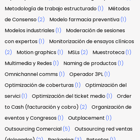
Metodología de trabajo estructurado
(1)
Métodos
de Consenso
(2)
Modelo farmacia preventiva
(1)
Modelos industriales
(1)
Moderación de sesiones
con expertos
(1)
Monitorización de ensayos clínicos
(2)
Motion graphics
(1)
MSLs
(2)
Muestroteca
(1)
Multimedia y Redes
(1)
Naming de productos
(1)
Omnichannel comms
(1)
Operador 3PL
(1)
Optimización de coberturas
(1)
Optimización del
servici
(1)
Optimización del ticket medio
(1)
Order
to Cash (facturación y cobro)
(2)
Organización de
eventos y Congresos
(1)
Outplacement
(1)
Outsourcing Comercial
(5)
Outsourcing red ventas
(delegados)
(2)
Packaging
(3)
Patentes
(1)