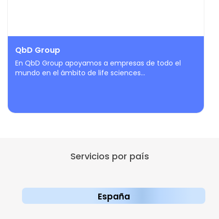
QbD Group
En QbD Group apoyamos a empresas de todo el
mundo en el ámbito de life sciences...
Servicios por país
España