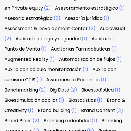
en Private equity
(2)
Asesoramiento estratégico
(1)
Asesoría estratégica
(2)
Asesoría jurídica
(1)
Assessment & Development Center
(2)
Audiovisual
(2)
Auditoría código y seguridad
(1)
Auditoría
Punto de Venta
(1)
Auditorías Farmacéuticas
(1)
Augmented Reality
(1)
Automatización de flujos
(1)
Auxilio con cálculo monitorización
(1)
Auxilio con
sumisión CTIS
(1)
Awareness a Pacientes
(1)
Benchmarking
(2)
Big Data
(2)
Bioestadística
(1)
Bioestimulación capilar
(1)
Biostatistics
(1)
Brand &
Creativity
(1)
Brand building
(1)
Brand Content
(3)
Brand Plans
(2)
Branding e identidad
(1)
Branding
experiencial
(1)
Branding y naming
(6)
Business