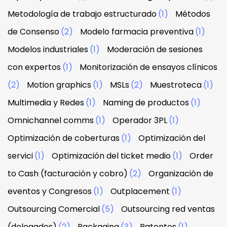
Metodología de trabajo estructurado
(1)
Métodos
de Consenso
(2)
Modelo farmacia preventiva
(1)
Modelos industriales
(1)
Moderación de sesiones
con expertos
(1)
Monitorización de ensayos clínicos
(2)
Motion graphics
(1)
MSLs
(2)
Muestroteca
(1)
Multimedia y Redes
(1)
Naming de productos
(1)
Omnichannel comms
(1)
Operador 3PL
(1)
Optimización de coberturas
(1)
Optimización del
servici
(1)
Optimización del ticket medio
(1)
Order
to Cash (facturación y cobro)
(2)
Organización de
eventos y Congresos
(1)
Outplacement
(1)
Outsourcing Comercial
(5)
Outsourcing red ventas
(delegados)
(2)
Packaging
(3)
Patentes
(1)