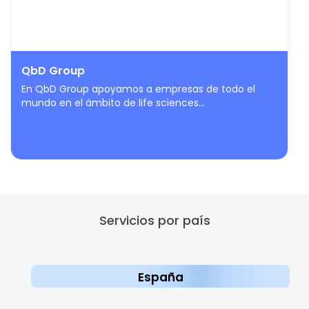
QbD Group
En QbD Group apoyamos a empresas de todo el
mundo en el ámbito de life sciences...
Servicios por país
España