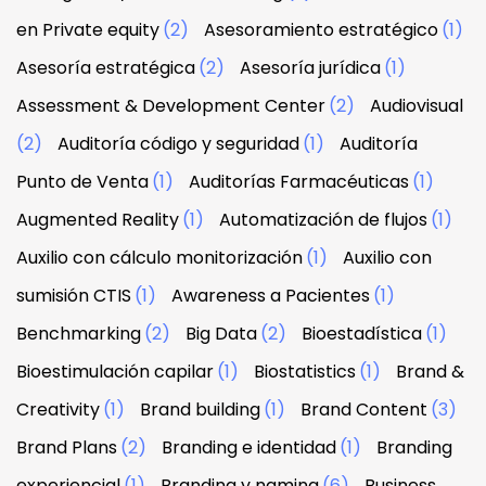
en Private equity
(2)
Asesoramiento estratégico
(1)
Asesoría estratégica
(2)
Asesoría jurídica
(1)
Assessment & Development Center
(2)
Audiovisual
(2)
Auditoría código y seguridad
(1)
Auditoría
Punto de Venta
(1)
Auditorías Farmacéuticas
(1)
Augmented Reality
(1)
Automatización de flujos
(1)
Auxilio con cálculo monitorización
(1)
Auxilio con
sumisión CTIS
(1)
Awareness a Pacientes
(1)
Benchmarking
(2)
Big Data
(2)
Bioestadística
(1)
Bioestimulación capilar
(1)
Biostatistics
(1)
Brand &
Creativity
(1)
Brand building
(1)
Brand Content
(3)
Brand Plans
(2)
Branding e identidad
(1)
Branding
experiencial
(1)
Branding y naming
(6)
Business