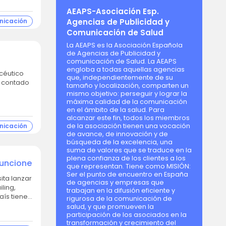
AEAPS-Asociación Esp.
nicación
Agencias de Publicidad y
Comunicación de Salud
La AEAPS es la Asociación Española
de Agencias de Publicidad y
comunicación de Salud. La AEAPS
engloba a todas aquellas agencias
que, independientemente de su
s contado
tamaño y localización, comparten un
mismo objetivo: perseguir y lograr la
máxima calidad de la comunicación
en el ámbito de la salud. Para
alcanzar este fin, todos los miembros
de la asociación tienen una vocación
nicación
de avance, de innovación y de
búsqueda de la excelencia, una
suma de valores que se traduce en la
plena confianza de los clientes a los
funcione
que representan. Tiene como MISIÓN:
Ser el punto de encuentro en España
de agencias y empresas que
ling,
trabajan en la difusión eficiente y
aís tiene
rigurosa de la comunicación de
salud, y que promueven la
participación de los asociados en la
transformación y crecimiento del