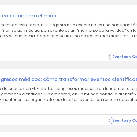
 construir una relación
Organizar un evento no es una habilidad táctica. Es
a. Y en salud, más aún. Un evento es un “momento de la verdad” en la
 y su audiencia. Y para que ocurra, no basta con ser efectistas. La s
Eventos y C
gresos médicos: cómo transformar eventos científico
ivas
e. Los congresos médicos son fundamentales para
y avances científicos. Sin embargo, en un mundo donde la atención
 y mantener, los organizadores de estos eventos enfrentan el desafí
Eventos y C