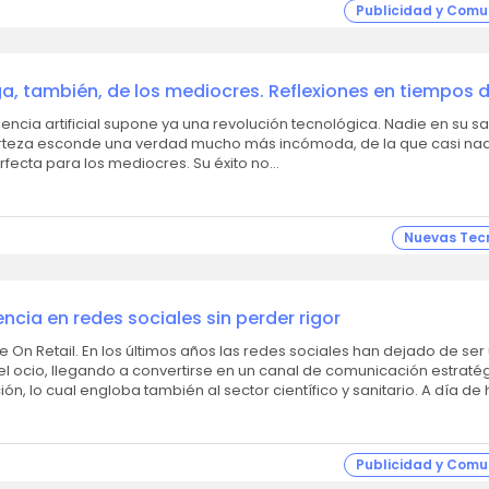
Publicidad y Comu
, también, de los mediocres. Reflexiones en tiempos d
d saturados
 certeza esconde una verdad mucho más incómoda, de la que casi nad
la IA es la herramienta perfecta para los mediocres. Su éxito no...
Nuevas Tec
cia en redes sociales sin perder rigor
s sociales han dejado de ser un
l ocio, llegando a convertirse en un canal de comunicación estraté
los negocios y la divulgación, lo cual engloba también al sector cient
Publicidad y Comu