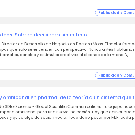
Publicidad y Comu
deas. Sobran decisiones sin criterio
r de Desarrollo de Negocio en Doctora Moss. El sector farmacéutico
tapas que solo se entienden con perspectiva. Nunca antes habíamo
formatos, canales y estímulos creativos al alcance de la mano. Y,
Publicidad y Comu
 omnicanal en pharma: de la teoría a un sistema que 
rScience - Global Scientific Communications. Tu equipo necesita lanzar
paña omnicanal para una nueva indicación. Hay que activar eDetai
resos y quizá algo de social media. Todo debe pasar por MLR, cada p