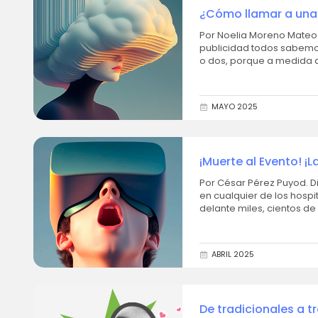
¿Cómo llamar a una 
Por Noelia Moreno Mateo-Sidrón
publicidad todos sabemo
o dos, porque a medida q
eres...
MAYO 2025
¡Muerte al Evento! ¡L
Por César Pérez Puyod. Director Creativo en VM
en cualquier de los hospi
delante miles, cientos de
veces...
ABRIL 2025
De tradicionales a t