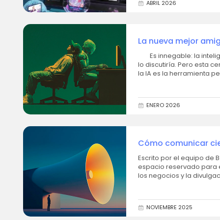
ABRIL 2026
La nueva mejor amiga
de sistemas de salu
Es innegable: la inteligencia artificial supone ya una revolución tecnológica. Nadie en su sano juicio
lo discutiría. Pero esta
ENERO 2026
Cómo comunicar cien
Escrito por el equipo de Be On Retail. En los últimos años las rede
espacio reservado para e
NOVIEMBRE 2025