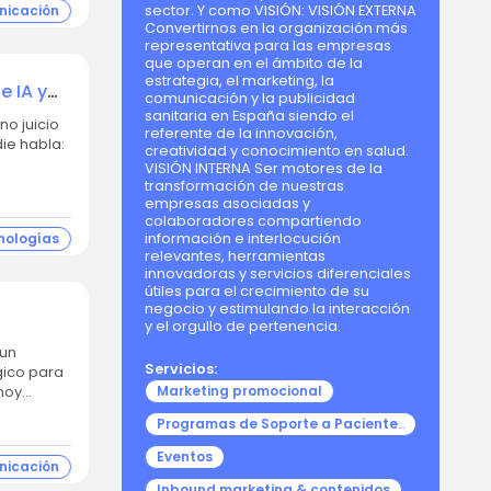
sector. Y como VISIÓN: VISIÓN EXTERNA
nicación
Convertirnos en la organización más
representativa para las empresas
que operan en el ámbito de la
estrategia, el marketing, la
e IA y
comunicación y la publicidad
sanitaria en España siendo el
referente de la innovación,
ie habla:
creatividad y conocimiento en salud.
VISIÓN INTERNA Ser motores de la
transformación de nuestras
empresas asociadas y
colaboradores compartiendo
información e interlocución
nologías
relevantes, herramientas
innovadoras y servicios diferenciales
útiles para el crecimiento de su
negocio y estimulando la interacción
y el orgullo de pertenencia.
Servicios:
gico para
Marketing promocional
ífico y sanitario. A día de hoy...
Programas de Soporte a Pacientes (PSP)
Eventos
nicación
Inbound marketing & contenidos