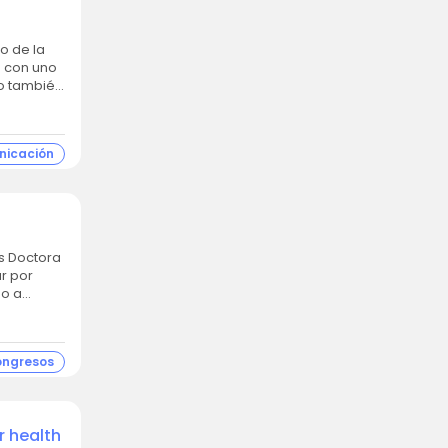
s con uno
ro también
nicación
r por
so a
ongresos
r health