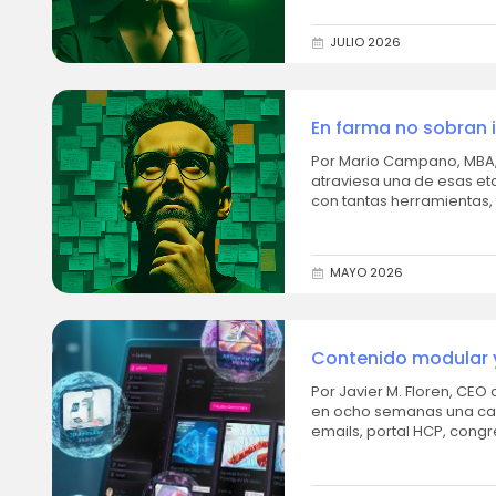
JULIO 2026
En farma no sobran i
Por Mario Campano, MBA, Directo
atraviesa una de esas e
con tantas herramientas, 
paradójicamente,...
MAYO 2026
Contenido modular y
Por Javier M. Floren, CEO de 3Dfo
en ocho semanas una cam
emails, portal HCP, cong
sus...