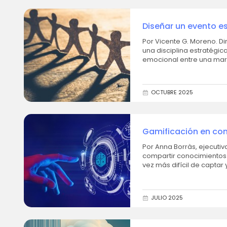
Diseñar un evento es
Por Vicente G. Moreno. Director de estrategia. PCI. 
una disciplina estratégic
emocional entre una marca
OCTUBRE 2025
Gamificación en con
experiencias inmers
Por Anna Borràs, ejecutiva de cuentas en ENE Lif
compartir conocimientos 
vez más difícil de captar
que las...
JULIO 2025