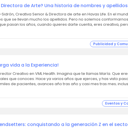
Directora de Arte? Una historia de nombres y apellidos
, Creativa Senior & Directora de arte en Havas Life. En el mundo de la
s que se llevan mucho los apellidos. Pero no solemos conformarno
ue pasan los años, cuando quieres darte cuenta, eres creativa, pe
Publicidad y Comu
arga vida a la Experiencia!
L Health. Imagina que te llamas María. Que eres Doctora
tales que conoces. Hace ya varios años que ejerces, y has visto pasa
 miles de pacientes, avances año tras año y casi mes tras mes; inclu
Eventos y C
rendsetters: conquistando a la generación Z en el secto