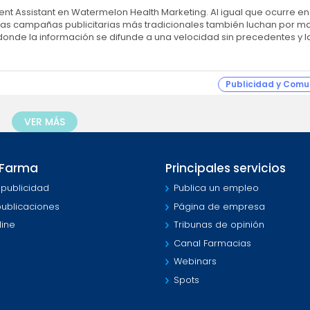
ant en Watermelon Health Marketing. Al igual que ocurre en otras
d las campañas publicitarias más tradicionales también luchan por 
onde la información se difunde a una velocidad sin precedentes y l
Publicidad y Comu
VER MÁS
MFarma
Principales servicios
 publicidad
Publica un empleo
publicaciones
Página de empresa
line
Tribunas de opinión
Canal Farmacias
Webinars
Spots