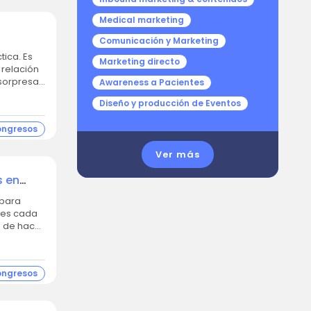
Medical marketing
Comunicación y Marketing
Marketing directo
 relación
orpresa...
Awareness a Pacientes
Diseño y producción de Eventos
ongresos
Ver más
s en
 es cada
o de hacer
ongresos