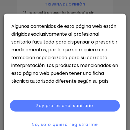
TRIBUNA DE OPINIÓN
“El reto está en usar la tecnología sin
perder la cercanía y el valor humano que
nos caracteriza”
Algunos contenidos de esta página web están
dirigidos exclusivamente al profesional
sanitario facultado para dispensar o prescribir
Artículo
medicamentos, por lo que se requiere una
Recursos Humanos
formación especializada para su correcta
interpretación. Los productos mencionados en
AGOSTO DE 2026
esta página web pueden tener una ficha
Del MSL estratégico al Medical Affairs
técnica autorizada diferente según su país.
como decision engine: liderazgo,
gobernanza e impacto en la toma de
decisiones.
Por Martina Riosalido. Fundadora. MSL Expert & Mentoring
Soy profesional sanitario
| Método MARIPOSA.
No, sólo quiero registrarme