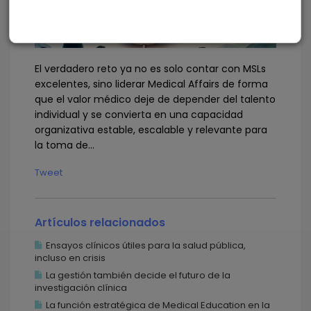
El verdadero reto ya no es solo contar con MSLs
excelentes, sino liderar Medical Affairs de forma
que el valor médico deje de depender del talento
individual y se convierta en una capacidad
organizativa estable, escalable y relevante para
la toma de...
Tweet
Artículos relacionados
Ensayos clínicos útiles para la salud pública,
incluso en crisis
La gestión también decide el futuro de la
investigación clínica
La función estratégica de Medical Education en la