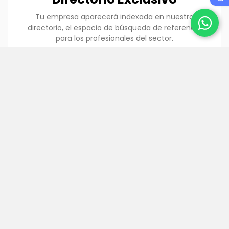
Tu empresa aparecerá indexada en nuestro
directorio, el espacio de búsqueda de referencia
para los profesionales del sector.
link
Contenidos Relacionados
Todo el contenido está conectado. Tus artículos,
entrevistas y notas de prensa dirigirán tráfico
directo a tu perfil corporativo.