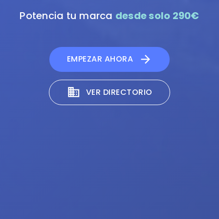
Potencia tu marca
desde solo 290€
arrow_forward
EMPEZAR AHORA
business
VER DIRECTORIO