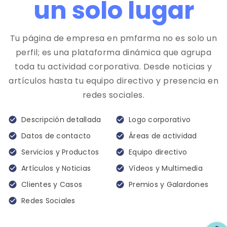
un solo lugar
Tu página de empresa en pmfarma no es solo un
perfil; es una plataforma dinámica que agrupa
toda tu actividad corporativa. Desde noticias y
artículos hasta tu equipo directivo y presencia en
redes sociales.
Descripción detallada
Logo corporativo
check_circle
check_circle
Datos de contacto
Áreas de actividad
check_circle
check_circle
Servicios y Productos
Equipo directivo
check_circle
check_circle
Artículos y Noticias
Vídeos y Multimedia
check_circle
check_circle
Clientes y Casos
Premios y Galardones
check_circle
check_circle
Redes Sociales
check_circle