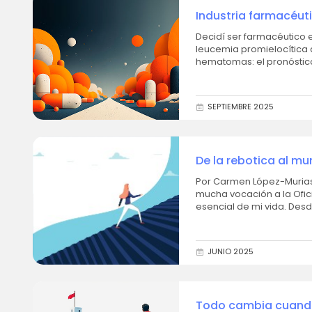
Industria farmacéut
Decidí ser farmacéutico en el mome
leucemia promielocítica 
hematomas: el pronóstico 
rusa. Era una...
SEPTIEMBRE 2025
De la rebotica al mu
Industria con Talen
Por Carmen López-Murias Martín. Desde siempre, tras una larga trayector
mucha vocación a la Ofici
esencial de mi vida. Des
siempre era clara:...
JUNIO 2025
Todo cambia cuando 