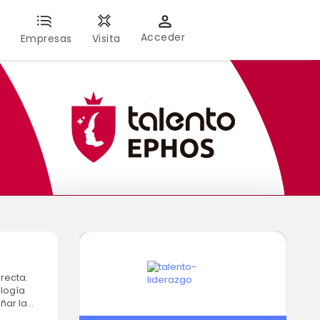
Acceder
s
Empresas
Visita
ología
ñar la