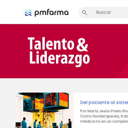
Del paciente al sist
Por María Jesús Prieto Riveros. Durante mucho tiempo, mi lugar estuvo en la atenció
Como fisioterapeuta, tra
médica no es un compleme
recuperación y...