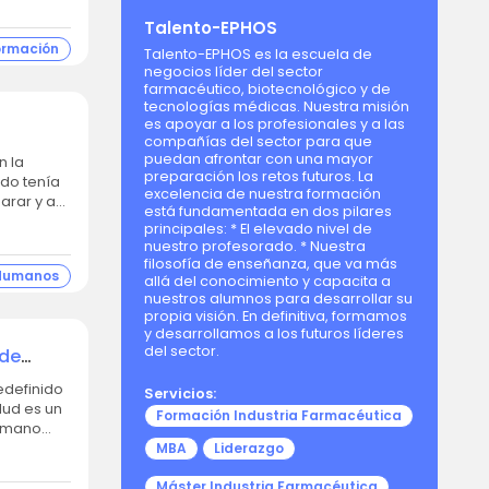
Talento-EPHOS
ormación
Talento-EPHOS es la escuela de
negocios líder del sector
farmacéutico, biotecnológico y de
tecnologías médicas. Nuestra misión
es apoyar a los profesionales y a las
compañías del sector para que
puedan afrontar con una mayor
preparación los retos futuros. La
ndo tenía
excelencia de nuestra formación
arar y a
está fundamentada en dos pilares
principales: * El elevado nivel de
nuestro profesorado. * Nuestra
filosofía de enseñanza, que va más
 Humanos
allá del conocimiento y capacita a
nuestros alumnos para desarrollar su
propia visión. En definitiva, formamos
y desarrollamos a los futuros líderes
del sector.
 de
Servicios:
lud es un
Formación Industria Farmacéutica
a mano
MBA
Liderazgo
Máster Industria Farmacéutica