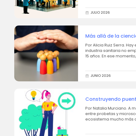
JULIO 2026
Más allá de la cienc
Por Alicia Ruiz Serra. Hay experiencias que no solo se viven, sino que te cambian. Mi historia con la
industria sanitaria no em
15 años. En ese momento
ver la...
JUNIO 2026
Construyendo puentes
Talento-EPHOS a la i
Por Natalia Murciano. A menudo se piensa que el camino tras una carrera de ciencias está predefinido
entre probetas y microsc
ecosistema mucho más amp
para...