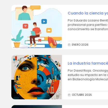
Cuando la ciencia ya
Por Eduardo Lozano Benitez. Entrar en la Industria Farmacéutica no es únicamente
profesional para perfiles
ENERO 2026
La industria farmacé
Por David Rioja. Oncology Marketing Trainee. Pfi
estudio su impacto en la 
en Biotecnología Molecu
bata, una...
OCTUBRE 2025