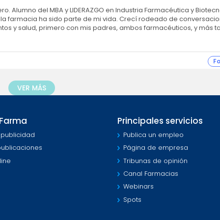
ro. Alumno del MBA y LIDERAZGO en Industria Farmacéutica y Biotecn
a farmacia ha sido parte de mi vida. Crecí rodeado de conversaci
os y salud, primero con mis padres, ambos farmacéuticos, y más t
F
VER MÁS
MFarma
Principales servicios
 publicidad
Publica un empleo
publicaciones
Página de empresa
line
Tribunas de opinión
Canal Farmacias
Webinars
Spots