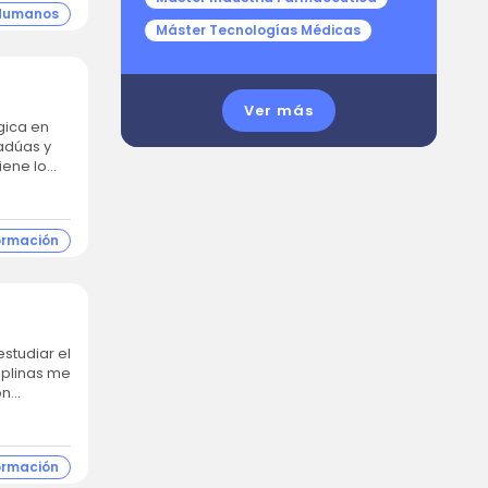
 Humanos
Máster Tecnologías Médicas
Ver más
gica en
iene lo
ormación
studiar el
iplinas me
...
ormación