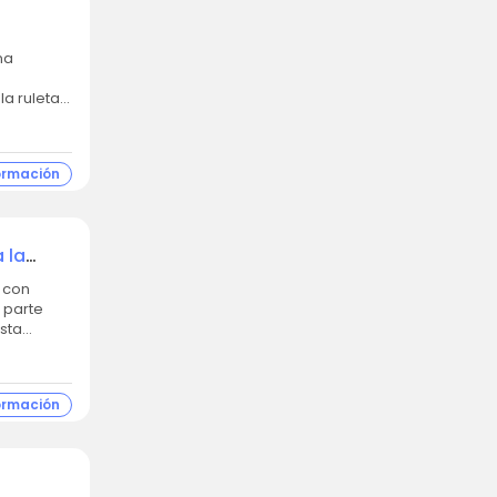
la ruleta
ormación
 la
 parte
sta
ormación