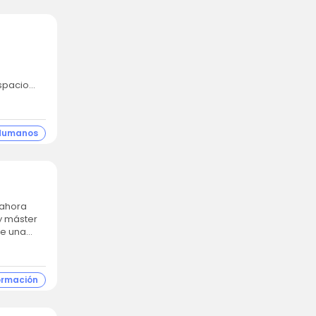
s el espacio...
 Humanos
y máster
de una
ormación