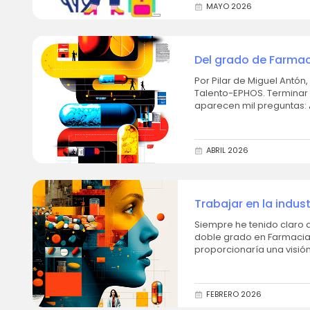
MAYO 2026
Del grado de Farmaci
Por Pilar de Miguel Antón
Talento-EPHOS. Terminar la carrera a veces provoca más miedo que ilusión. De repente te gradúas y
aparecen mil preguntas: 
que he...
ABRIL 2026
Trabajar en la indus
Siempre he tenido claro q
doble grado en Farmacia
proporcionaría una visión
FEBRERO 2026