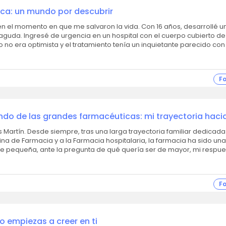
ica: un mundo por descubrir
nto en que me salvaron la vida. Con 16 años, desarrollé una
aguda. Ingresé de urgencia en un hospital con el cuerpo cubierto de
no era optimista y el tratamiento tenía un inquietante parecido con 
F
ndo de las grandes farmacéuticas: mi trayectoria hacia
to-EPHOS
ia familiar dedicada con
na de Farmacia y a la Farmacia hospitalaria, la farmacia ha sido una
de pequeña, ante la pregunta de qué quería ser de mayor, mi respue
F
empiezas a creer en ti