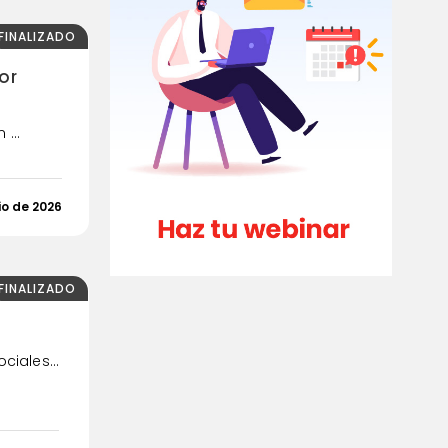
FINALIZADO
or
...
io de 2026
FINALIZADO
iales...