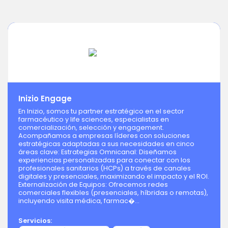
Inizio Engage
En Inizio, somos tu partner estratégico en el sector
farmacéutico y life sciences, especialistas en
comercialización, selección y engagement.
Acompañamos a empresas líderes con soluciones
estratégicas adaptadas a sus necesidades en cinco
áreas clave: Estrategias Omnicanal: Diseñamos
experiencias personalizadas para conectar con los
profesionales sanitarios (HCPs) a través de canales
digitales y presenciales, maximizando el impacto y el ROI.
Externalización de Equipos: Ofrecemos redes
comerciales flexibles (presenciales, híbridas o remotas),
incluyendo visita médica, farmac�...
Servicios: