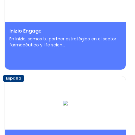
Inizio Engage
En Inizio, somos tu partner estratégico en el sector
farmacéutico y life scien...
España