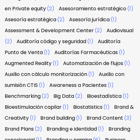
en Private equity
(2)
Asesoramiento estratégico
(1)
Asesoría estratégica
(2)
Asesoría jurídica
(1)
Assessment & Development Center
(2)
Audiovisual
(2)
Auditoría código y seguridad
(1)
Auditoría
Punto de Venta
(1)
Auditorías Farmacéuticas
(1)
Augmented Reality
(1)
Automatización de flujos
(1)
Auxilio con cálculo monitorización
(1)
Auxilio con
sumisión CTIS
(1)
Awareness a Pacientes
(1)
Benchmarking
(2)
Big Data
(2)
Bioestadística
(1)
Bioestimulación capilar
(1)
Biostatistics
(1)
Brand &
Creativity
(1)
Brand building
(1)
Brand Content
(3)
Brand Plans
(2)
Branding e identidad
(1)
Branding
experiencial
(1)
Branding y naming
(6)
Business