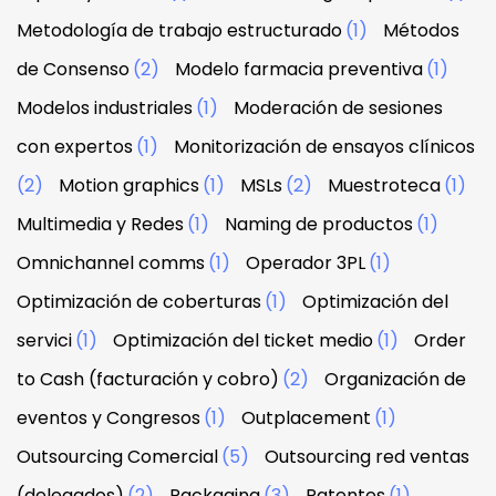
Metodología de trabajo estructurado
(1)
Métodos
de Consenso
(2)
Modelo farmacia preventiva
(1)
Modelos industriales
(1)
Moderación de sesiones
con expertos
(1)
Monitorización de ensayos clínicos
(2)
Motion graphics
(1)
MSLs
(2)
Muestroteca
(1)
Multimedia y Redes
(1)
Naming de productos
(1)
Omnichannel comms
(1)
Operador 3PL
(1)
Optimización de coberturas
(1)
Optimización del
servici
(1)
Optimización del ticket medio
(1)
Order
to Cash (facturación y cobro)
(2)
Organización de
eventos y Congresos
(1)
Outplacement
(1)
Outsourcing Comercial
(5)
Outsourcing red ventas
(delegados)
(2)
Packaging
(3)
Patentes
(1)