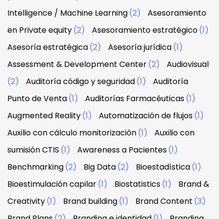
Intelligence / Machine Learning
(2)
Asesoramiento
en Private equity
(2)
Asesoramiento estratégico
(1)
Asesoría estratégica
(2)
Asesoría jurídica
(1)
Assessment & Development Center
(2)
Audiovisual
(2)
Auditoría código y seguridad
(1)
Auditoría
Punto de Venta
(1)
Auditorías Farmacéuticas
(1)
Augmented Reality
(1)
Automatización de flujos
(1)
Auxilio con cálculo monitorización
(1)
Auxilio con
sumisión CTIS
(1)
Awareness a Pacientes
(1)
Benchmarking
(2)
Big Data
(2)
Bioestadística
(1)
Bioestimulación capilar
(1)
Biostatistics
(1)
Brand &
Creativity
(1)
Brand building
(1)
Brand Content
(3)
Brand Plans
(2)
Branding e identidad
(1)
Branding