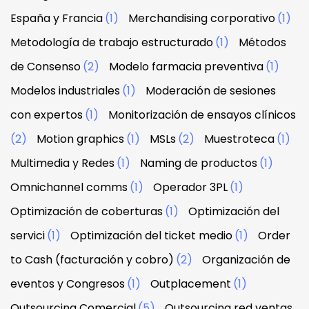
España y Francia
(1)
Merchandising corporativo
(1)
Metodología de trabajo estructurado
(1)
Métodos
de Consenso
(2)
Modelo farmacia preventiva
(1)
Modelos industriales
(1)
Moderación de sesiones
con expertos
(1)
Monitorización de ensayos clínicos
(2)
Motion graphics
(1)
MSLs
(2)
Muestroteca
(1)
Multimedia y Redes
(1)
Naming de productos
(1)
Omnichannel comms
(1)
Operador 3PL
(1)
Optimización de coberturas
(1)
Optimización del
servici
(1)
Optimización del ticket medio
(1)
Order
to Cash (facturación y cobro)
(2)
Organización de
eventos y Congresos
(1)
Outplacement
(1)
Outsourcing Comercial
(5)
Outsourcing red ventas