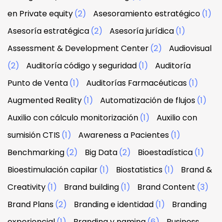
en Private equity
(2)
Asesoramiento estratégico
(1)
Asesoría estratégica
(2)
Asesoría jurídica
(1)
Assessment & Development Center
(2)
Audiovisual
(2)
Auditoría código y seguridad
(1)
Auditoría
Punto de Venta
(1)
Auditorías Farmacéuticas
(1)
Augmented Reality
(1)
Automatización de flujos
(1)
Auxilio con cálculo monitorización
(1)
Auxilio con
sumisión CTIS
(1)
Awareness a Pacientes
(1)
Benchmarking
(2)
Big Data
(2)
Bioestadística
(1)
Bioestimulación capilar
(1)
Biostatistics
(1)
Brand &
Creativity
(1)
Brand building
(1)
Brand Content
(3)
Brand Plans
(2)
Branding e identidad
(1)
Branding
experiencial
(1)
Branding y naming
(6)
Business