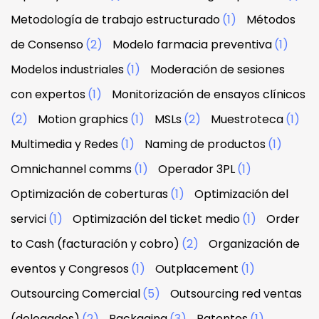
Metodología de trabajo estructurado
(1)
Métodos
de Consenso
(2)
Modelo farmacia preventiva
(1)
Modelos industriales
(1)
Moderación de sesiones
con expertos
(1)
Monitorización de ensayos clínicos
(2)
Motion graphics
(1)
MSLs
(2)
Muestroteca
(1)
Multimedia y Redes
(1)
Naming de productos
(1)
Omnichannel comms
(1)
Operador 3PL
(1)
Optimización de coberturas
(1)
Optimización del
servici
(1)
Optimización del ticket medio
(1)
Order
to Cash (facturación y cobro)
(2)
Organización de
eventos y Congresos
(1)
Outplacement
(1)
Outsourcing Comercial
(5)
Outsourcing red ventas
(delegados)
(2)
Packaging
(3)
Patentes
(1)