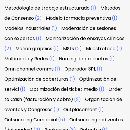
Metodología de trabajo estructurado
(1)
Métodos
de Consenso
(2)
Modelo farmacia preventiva
(1)
Modelos industriales
(1)
Moderación de sesiones
con expertos
(1)
Monitorización de ensayos clínicos
(2)
Motion graphics
(1)
MSLs
(2)
Muestroteca
(1)
Multimedia y Redes
(1)
Naming de productos
(1)
Omnichannel comms
(1)
Operador 3PL
(1)
Optimización de coberturas
(1)
Optimización del
servici
(1)
Optimización del ticket medio
(1)
Order
to Cash (facturación y cobro)
(2)
Organización de
eventos y Congresos
(1)
Outplacement
(1)
Outsourcing Comercial
(5)
Outsourcing red ventas
(delegados)
(2)
Packaging
(3)
Patentes
(1)