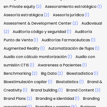
en Private equity
(2)
Asesoramiento estratégico
(1)
Asesoría estratégica
(2)
Asesoría jurídica
(1)
Assessment & Development Center
(2)
Audiovisual
(2)
Auditoría código y seguridad
(1)
Auditoría
Punto de Venta
(1)
Auditorías Farmacéuticas
(1)
Augmented Reality
(1)
Automatización de flujos
(1)
Auxilio con cálculo monitorización
(1)
Auxilio con
sumisión CTIS
(1)
Awareness a Pacientes
(1)
Benchmarking
(2)
Big Data
(2)
Bioestadística
(1)
Bioestimulación capilar
(1)
Biostatistics
(1)
Brand &
Creativity
(1)
Brand building
(1)
Brand Content
(3)
Brand Plans
(2)
Branding e identidad
(1)
Branding
experiencial
(1)
Branding y naming
(6)
Business