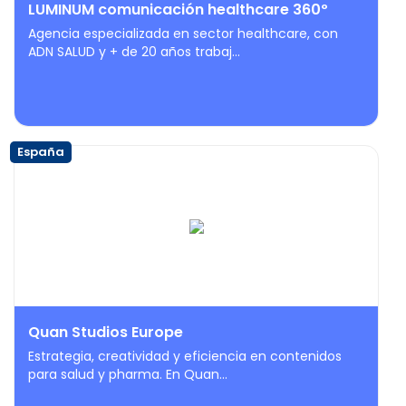
LUMINUM comunicación healthcare 360º
Agencia especializada en sector healthcare, con
ADN SALUD y + de 20 años trabaj...
España
Quan Studios Europe
Estrategia, creatividad y eficiencia en contenidos
para salud y pharma. En Quan...