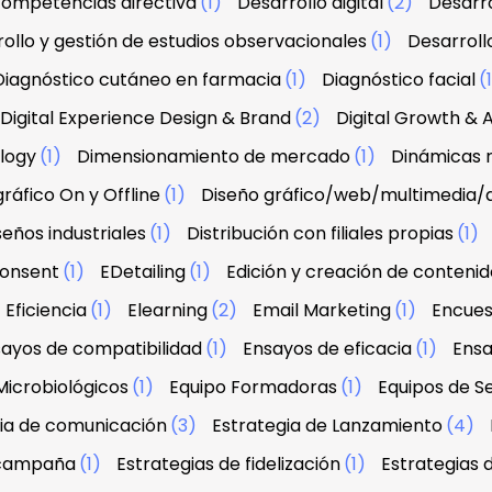
 competencias directiva
(1)
Desarrollo digital
(2)
Desarro
ollo y gestión de estudios observacionales
(1)
Desarroll
Diagnóstico cutáneo en farmacia
(1)
Diagnóstico facial
(
Digital Experience Design & Brand
(2)
Digital Growth & A
ology
(1)
Dimensionamiento de mercado
(1)
Dinámicas r
ráfico On y Offline
(1)
Diseño gráfico/web/multimedia/
seños industriales
(1)
Distribución con filiales propias
(1)
onsent
(1)
EDetailing
(1)
Edición y creación de contenid
Eficiencia
(1)
Elearning
(2)
Email Marketing
(1)
Encues
ayos de compatibilidad
(1)
Ensayos de eficacia
(1)
Ensa
Microbiológicos
(1)
Equipo Formadoras
(1)
Equipos de Se
ia de comunicación
(3)
Estrategia de Lanzamiento
(4)
 campaña
(1)
Estrategias de fidelización
(1)
Estrategias 