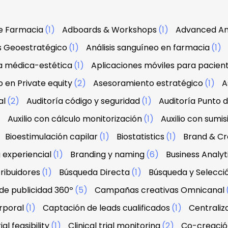
e Farmacia
(1)
Adboards & Workshops
(1)
Advanced An
is Geoestratégico
(1)
Análisis sanguíneo en farmacia
(1)
a médica-estética
(1)
Aplicaciones móviles para pacien
 en Private equity
(2)
Asesoramiento estratégico
(1)
A
al
(2)
Auditoría código y seguridad
(1)
Auditoría Punto 
)
Auxilio con cálculo monitorización
(1)
Auxilio con sumis
Bioestimulación capilar
(1)
Biostatistics
(1)
Brand & Cre
 experiencial
(1)
Branding y naming
(6)
Business Analyt
ribuidores
(1)
Búsqueda Directa
(1)
Búsqueda y Selecci
e publicidad 360º
(5)
Campañas creativas Omnicanal
rporal
(1)
Captación de leads cualificados
(1)
Centraliz
ial feasibility
(1)
Clinical trial monitoring
(2)
Co-creació