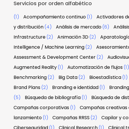
Servicios por orden alfabético
(1)
Acompañamiento continuo
(1)
Activadores d
y distribución
(4)
Análisis de mercado
(6)
Anális
Infrastructure
(2)
Animación 3D
(2)
Aparatologí
Intelligence / Machine Learning
(2)
Asesoramiento
Assessment & Development Center
(2)
Audiovisu
Augmented Reality
(1)
Automatización de flujos
(1
Benchmarking
(2)
Big Data
(2)
Bioestadística
(1)
Brand Plans
(2)
Branding e identidad
(1)
Branding
(5)
Búsqueda de bibliografía
(1)
Búsqueda de dist
Campañas corporativas
(1)
Campañas creativas d
lanzamiento
(1)
Campañas RRSS
(2)
Capilar y co
Ciberseguridad
(1)
Clinical Research
(1)
Clinical tr