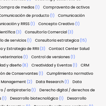
Compra de medios
(1)
Compraventa de activos
Comunicación de producto
(1)
Comunicación
nicación y RRSS
(1)
Concepto Creativo
(1)
ientífica
(3)
Consultoría Comercial
(3)
lo de servicios
(1)
Consultoria estrategica
(15)
a y Estrategia de RRII
(3)
Contact Center Salud
veterinarios
(1)
Control de versiones
(1)
dad y diseño
(8)
Creatividad y Eventos
(1)
CRM
ción de Conservantes
(1)
Cumplimiento normativo
 & Management
(2)
Data Research
(1)
Data
 / antipiratería
(1)
Derecho digital / derechos de
s
(1)
Desarrollo biotecnológico
(1)
Desarrollo