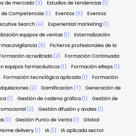
ios de mercado
(3)
Estudios de tendencias
(1)
n de Competencias
(1)
Eventos
(11)
Eventos
ecutive Search
(4)
Experiential marketing
(1)
lización equipos de ventas
(1)
Externalización
rmacovigilancia
(5)
Ficheros profesionales de la
Formación acreditada
(2)
Formación Continuada
n equipos farmacéuticos
(1)
Formación eReps
(1)
)
Formación tecnológica aplicada
(1)
Formación
dquisiciones
(2)
Gamificación
(7)
Generación de
rca
(1)
Gestión de cadena gráfica
(1)
Gestión de
promocional
(2)
Gestión difusión y avales
(1)
as
(1)
Gestión Punto de Venta
(1)
Global
Home delivery
(1)
IA
(1)
IA aplicada sector