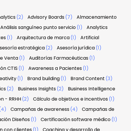
alytics
(2)
Advisory Boards
(7)
Almacenamiento
Análisis sanguíneo punto servicio
(1)
Analytics
tes
(1)
Arquitectura de marca
(1)
Artificial
sesoría estratégica
(2)
Asesoría jurídica
(1)
de Venta
(1)
Auditorías Farmacéuticas
(1)
ión CTIS
(1)
Awareness a Pacientes
(1)
ativity
(1)
Brand building
(1)
Brand Content
(3)
ics
(2)
Business Insights
(2)
Business Intelligence
ón - RRHH
(2)
Cálculo de objetivos e incentivos
(1)
(4)
Campañas de awareness
(4)
Campañas de
ación Diseños
(1)
Certificación software médico
(1)
n con clientes
(1)
Coaching y desarrollo de