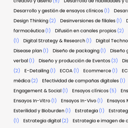
creativo y diseño
(5)
Desarrollo de habilidades y
Desarrollo y gestión de ensayos clínicos
(1)
Desarr
Design Thinking
(2)
Desinversiones de filiales
(1)
farmacéutica
(1)
Difusión en canales propios
(2)
(1)
Digital Strategy & Research
(1)
Digital Techn
Disease plan
(1)
Diseño de packaging
(1)
Diseño g
verbal
(1)
Diseño y producción de Eventos
(3)
Di
(2)
E-Detailing
(1)
ECOA
(1)
Ecommerce
(1)
EC
médica
(2)
Efectividad de campañas digitales
(1)
Engagement & Social
(1)
Ensayos clínicos
(5)
Ens
Ensayos In-Vitro
(1)
Ensayos In-Vivo
(1)
Ensayos 
Esterilidad y Bioburden
(1)
Estrategia
(1)
Estrateg
(1)
Estrategia digital
(2)
Estrategia e imagen de