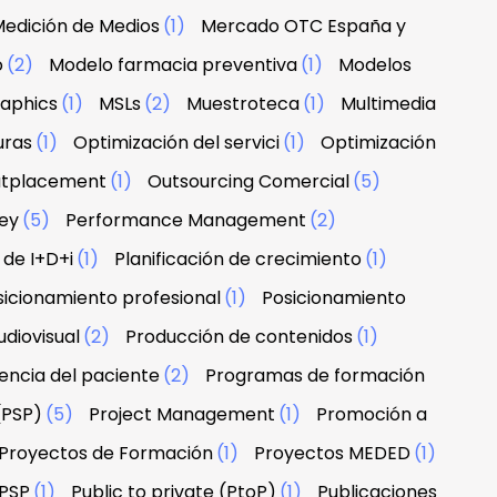
edición de Medios
(1)
Mercado OTC España y
o
(2)
Modelo farmacia preventiva
(1)
Modelos
raphics
(1)
MSLs
(2)
Muestroteca
(1)
Multimedia
uras
(1)
Optimización del servici
(1)
Optimización
tplacement
(1)
Outsourcing Comercial
(5)
ney
(5)
Performance Management
(2)
 de I+D+i
(1)
Planificación de crecimiento
(1)
sicionamiento profesional
(1)
Posicionamiento
diovisual
(2)
Producción de contenidos
(1)
encia del paciente
(2)
Programas de formación
(PSP)
(5)
Project Management
(1)
Promoción a
Proyectos de Formación
(1)
Proyectos MEDED
(1)
PSP
(1)
Public to private (PtoP)
(1)
Publicaciones