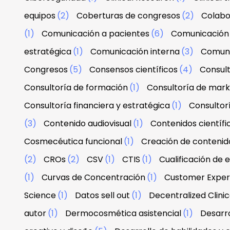
equipos
(2)
Coberturas de congresos
(2)
Colabo
(1)
Comunicación a pacientes
(6)
Comunicación 
estratégica
(1)
Comunicación interna
(3)
Comuni
Congresos
(5)
Consensos científicos
(4)
Consul
Consultoría de formación
(1)
Consultoría de mark
Consultoría financiera y estratégica
(1)
Consultor
(3)
Contenido audiovisual
(1)
Contenidos científi
Cosmecéutica funcional
(1)
Creación de contenid
(2)
CROs
(2)
CSV
(1)
CTIS
(1)
Cualificación de 
(1)
Curvas de Concentración
(1)
Customer Exper
Science
(1)
Datos sell out
(1)
Decentralized Clinica
autor
(1)
Dermocosmética asistencial
(1)
Desarro