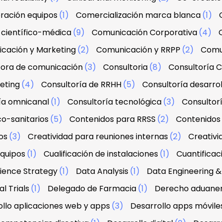
ración equipos
(1)
Comercialización marca blanca
(1)
científico-médica
(9)
Comunicación Corporativa
(4)
cación y Marketing
(2)
Comunicación y RRPP
(2)
Comu
tora de comunicación
(3)
Consultoria
(8)
Consultoría C
eting
(4)
Consultoría de RRHH
(5)
Consultoría desarrol
ía omnicanal
(1)
Consultoría tecnológica
(3)
Consultorí
co-sanitarios
(5)
Contenidos para RRSS
(2)
Contenidos 
os
(3)
Creatividad para reuniones internas
(2)
Creativi
equipos
(1)
Cualificación de instalaciones
(1)
Cuantifica
ience Strategy
(1)
Data Analysis
(1)
Data Engineering
l Trials
(1)
Delegado de Farmacia
(1)
Derecho aduanero
llo aplicaciones web y apps
(3)
Desarrollo apps móvile