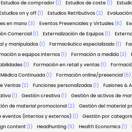
Estudios de comprador
(1)
Estudios de coste
(1)
Estud
Estudios on y off
(1)
Estudios Retributivos
(2)
Evaluació
ves en mano
(3)
Eventos Presenciales y Virtuales
(6)
Ex
ción Comercial
(1)
Externalización de Equipos
(1)
Externa
al y manipulados
(1)
Farmacéutico especializado
(1)
Fa
mación a equipos internos
(1)
Formación a medida
(3)
abilidades
(1)
Formación en retail y ventas
(1)
Formació
 Médica Continuada
(1)
Formación online/presencial
(6
de Ventas
(2)
Funciones personalizadas
(1)
Fusiones & A
ativa
(1)
Gestión creativa
(1)
Gestión de activos de ma
ión de material promocional
(2)
Gestión del material 
e eventos (internos y externos)
(1)
Gestión por categori
sign content
(1)
Headhunting
(5)
Health Economics
(1)