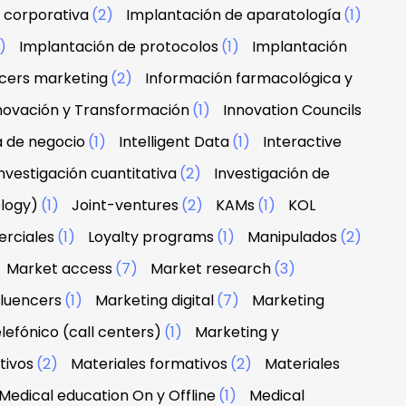
 corporativa
(2)
Implantación de aparatología
(1)
1)
Implantación de protocolos
(1)
Implantación
ncers marketing
(2)
Información farmacológica y
novación y Transformación
(1)
Innovation Councils
a de negocio
(1)
Intelligent Data
(1)
Interactive
nvestigación cuantitativa
(2)
Investigación de
ology)
(1)
Joint-ventures
(2)
KAMs
(1)
KOL
erciales
(1)
Loyalty programs
(1)
Manipulados
(2)
Market access
(7)
Market research
(3)
fluencers
(1)
Marketing digital
(7)
Marketing
lefónico (call centers)
(1)
Marketing y
tivos
(2)
Materiales formativos
(2)
Materiales
Medical education On y Offline
(1)
Medical