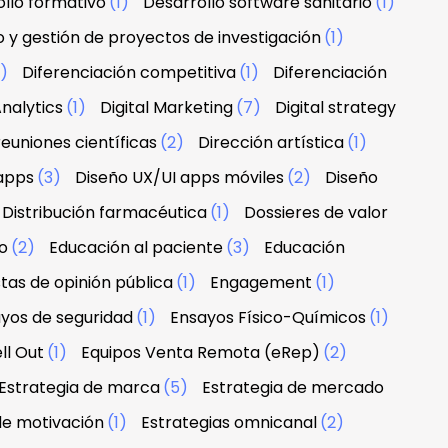
llo formativo
(1)
Desarrollo software sanitario
(1)
o y gestión de proyectos de investigación
(1)
1)
Diferenciación competitiva
(1)
Diferenciación
nalytics
(1)
Digital Marketing
(7)
Digital strategy
euniones científicas
(2)
Dirección artística
(1)
apps
(3)
Diseño UX/UI apps móviles
(2)
Diseño
Distribución farmacéutica
(1)
Dossieres de valor
o
(2)
Educación al paciente
(3)
Educación
tas de opinión pública
(1)
Engagement
(1)
yos de seguridad
(1)
Ensayos Físico-Químicos
(1)
ll Out
(1)
Equipos Venta Remota (eRep)
(2)
Estrategia de marca
(5)
Estrategia de mercado
de motivación
(1)
Estrategias omnicanal
(2)