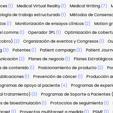
ices
(1)
Medical Virtual Reality
(1)
Medical Writing
(7)
M
logía de trabajo estructurado
(1)
Métodos de Consens
tos
(1)
Monitorización de ensayos clínicos
(2)
Motion g
el comms
(1)
Operador 3PL
(1)
Optimización de cobert
 cobro)
(2)
Organización de eventos y Congresos
(1)
Ou
g
(3)
Patentes
(1)
Patient campaign
(3)
Patient Jour
unicación
(2)
Planes de negocio
(1)
Planes Estratégicos
s de contenido
(1)
Posicionamiento de producto
(2)
Po
ublicaciones
(1)
Prevención de cáncer
(1)
Producción au
ogramas de apoyo al paciente
(4)
Programas de experi
al tratamiento)
(3)
Programas de Soporte a Pacientes 
s de bioestimulación
(1)
Protocolos de seguimiento
(1)
arget
(1)
Proyectos multitarget a medida
(1)
PSMF
(1)