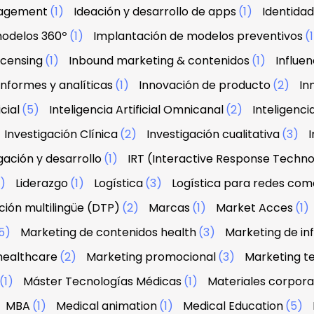
agement
(1)
Ideación y desarrollo de apps
(1)
Identidad
modelos 360º
(1)
Implantación de modelos preventivos
(
licensing
(1)
Inbound marketing & contenidos
(1)
Influe
Informes y analíticas
(1)
Innovación de producto
(2)
In
icial
(5)
Inteligencia Artificial Omnicanal
(2)
Inteligenci
Investigación Clínica
(2)
Investigación cualitativa
(3)
I
gación y desarrollo
(1)
IRT (Interactive Response Techn
2)
Liderazgo
(1)
Logística
(3)
Logística para redes com
ión multilingüe (DTP)
(2)
Marcas
(1)
Market Acces
(1)
5)
Marketing de contenidos health
(3)
Marketing de in
healthcare
(2)
Marketing promocional
(3)
Marketing te
(1)
Máster Tecnologías Médicas
(1)
Materiales corpora
MBA
(1)
Medical animation
(1)
Medical Education
(5)