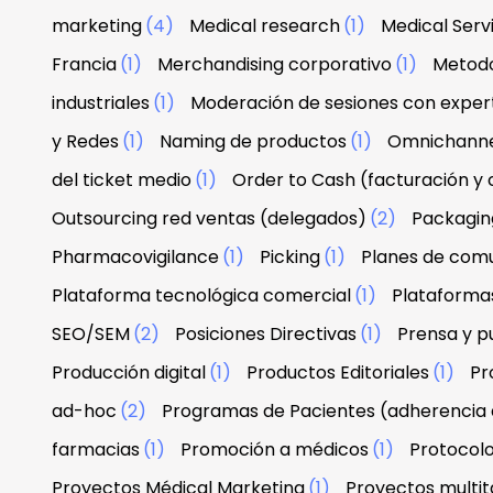
marketing
(4)
Medical research
(1)
Medical Serv
Francia
(1)
Merchandising corporativo
(1)
Metodo
industriales
(1)
Moderación de sesiones con exper
y Redes
(1)
Naming de productos
(1)
Omnichann
del ticket medio
(1)
Order to Cash (facturación y
Outsourcing red ventas (delegados)
(2)
Packagin
Pharmacovigilance
(1)
Picking
(1)
Planes de com
Plataforma tecnológica comercial
(1)
Plataforma
SEO/SEM
(2)
Posiciones Directivas
(1)
Prensa y p
Producción digital
(1)
Productos Editoriales
(1)
Pr
ad-hoc
(2)
Programas de Pacientes (adherencia 
farmacias
(1)
Promoción a médicos
(1)
Protocolo
Proyectos Médical Marketing
(1)
Proyectos multit