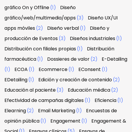
gráfico On y Offline
(1)
Diseño
gráfico/web/multimedia/apps
(3)
Diseño UX/UI
apps móviles
(2)
Diseño verbal
(1)
Diseño y
producción de Eventos
(3)
Diseños industriales
(1)
Distribución con filiales propias
(1)
Distribución
farmacéutica
(1)
Dossieres de valor
(2)
E-Detailing
(1)
ECOA
(1)
Ecommerce
(1)
EConsent
(1)
EDetailing
(1)
Edición y creación de contenido
(2)
Educación al paciente
(3)
Educación médica
(2)
Efectividad de campañas digitales
(1)
Eficiencia
(1)
Elearning
(2)
Email Marketing
(1)
Encuestas de
opinión pública
(1)
Engagement
(1)
Engagement &
Social
(1)
Ensayos clínicos
(5)
Ensayos de