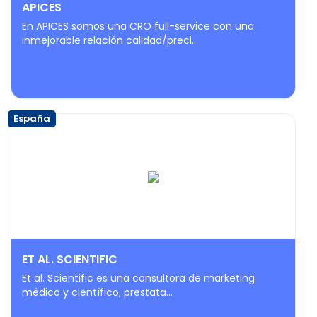
APICES
En APICES somos una CRO full-service con una
inmejorable relación calidad/preci...
España
ET AL. SCIENTIFIC
Et al. Scientific es una consultora de marketing
médico y científico, prestata...