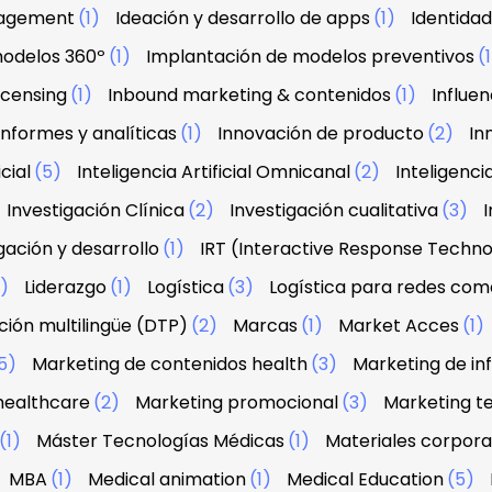
agement
(1)
Ideación y desarrollo de apps
(1)
Identidad
modelos 360º
(1)
Implantación de modelos preventivos
(
licensing
(1)
Inbound marketing & contenidos
(1)
Influe
Informes y analíticas
(1)
Innovación de producto
(2)
In
icial
(5)
Inteligencia Artificial Omnicanal
(2)
Inteligenci
Investigación Clínica
(2)
Investigación cualitativa
(3)
I
gación y desarrollo
(1)
IRT (Interactive Response Techn
2)
Liderazgo
(1)
Logística
(3)
Logística para redes com
ión multilingüe (DTP)
(2)
Marcas
(1)
Market Acces
(1)
5)
Marketing de contenidos health
(3)
Marketing de in
healthcare
(2)
Marketing promocional
(3)
Marketing te
(1)
Máster Tecnologías Médicas
(1)
Materiales corpora
MBA
(1)
Medical animation
(1)
Medical Education
(5)