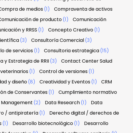
Compra de medios
(1)
Compraventa de activos
Comunicación de producto
(1)
Comunicación
nicación y RRSS
(1)
Concepto Creativo
(1)
ientífica
(3)
Consultoría Comercial
(3)
lo de servicios
(1)
Consultoria estrategica
(15)
a y Estrategia de RRII
(3)
Contact Center Salud
veterinarios
(1)
Control de versiones
(1)
dad y diseño
(8)
Creatividad y Eventos
(1)
CRM
ción de Conservantes
(1)
Cumplimiento normativo
 & Management
(2)
Data Research
(1)
Data
 / antipiratería
(1)
Derecho digital / derechos de
s
(1)
Desarrollo biotecnológico
(1)
Desarrollo