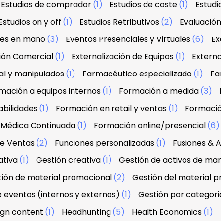
Estudios de comprador
(1)
Estudios de coste
(1)
Estud
Estudios on y off
(1)
Estudios Retributivos
(2)
Evaluació
ves en mano
(3)
Eventos Presenciales y Virtuales
(6)
Ex
ción Comercial
(1)
Externalización de Equipos
(1)
Externa
al y manipulados
(1)
Farmacéutico especializado
(1)
Fa
mación a equipos internos
(1)
Formación a medida
(3)
abilidades
(1)
Formación en retail y ventas
(1)
Formació
 Médica Continuada
(1)
Formación online/presencial
(6
de Ventas
(2)
Funciones personalizadas
(1)
Fusiones & A
ativa
(1)
Gestión creativa
(1)
Gestión de activos de ma
ión de material promocional
(2)
Gestión del material 
e eventos (internos y externos)
(1)
Gestión por categori
sign content
(1)
Headhunting
(5)
Health Economics
(1)