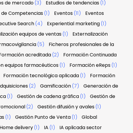
ios de mercado
(3)
Estudios de tendencias
(1)
n de Competencias
(1)
Eventos
(11)
Eventos
ecutive Search
(4)
Experiential marketing
(1)
lización equipos de ventas
(1)
Externalización
rmacovigilancia
(5)
Ficheros profesionales de la
Formación acreditada
(2)
Formación Continuada
n equipos farmacéuticos
(1)
Formación eReps
(1)
)
Formación tecnológica aplicada
(1)
Formación
dquisiciones
(2)
Gamificación
(7)
Generación de
rca
(1)
Gestión de cadena gráfica
(1)
Gestión de
promocional
(2)
Gestión difusión y avales
(1)
as
(1)
Gestión Punto de Venta
(1)
Global
Home delivery
(1)
IA
(1)
IA aplicada sector