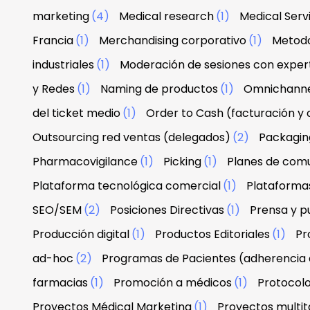
marketing
(4)
Medical research
(1)
Medical Serv
Francia
(1)
Merchandising corporativo
(1)
Metodo
industriales
(1)
Moderación de sesiones con exper
y Redes
(1)
Naming de productos
(1)
Omnichann
del ticket medio
(1)
Order to Cash (facturación y
Outsourcing red ventas (delegados)
(2)
Packagin
Pharmacovigilance
(1)
Picking
(1)
Planes de com
Plataforma tecnológica comercial
(1)
Plataforma
SEO/SEM
(2)
Posiciones Directivas
(1)
Prensa y p
Producción digital
(1)
Productos Editoriales
(1)
Pr
ad-hoc
(2)
Programas de Pacientes (adherencia 
farmacias
(1)
Promoción a médicos
(1)
Protocolo
Proyectos Médical Marketing
(1)
Proyectos multit