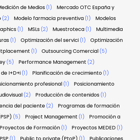
edición de Medios
(1)
Mercado OTC España y
o
(2)
Modelo farmacia preventiva
(1)
Modelos
raphics
(1)
MSLs
(2)
Muestroteca
(1)
Multimedia
uras
(1)
Optimización del servici
(1)
Optimización
tplacement
(1)
Outsourcing Comercial
(5)
ney
(5)
Performance Management
(2)
 de I+D+i
(1)
Planificación de crecimiento
(1)
sicionamiento profesional
(1)
Posicionamiento
diovisual
(2)
Producción de contenidos
(1)
encia del paciente
(2)
Programas de formación
(PSP)
(5)
Project Management
(1)
Promoción a
Proyectos de Formación
(1)
Proyectos MEDED
(1)
PSP
(1)
Public to private (PtoP)
(1)
Publicaciones