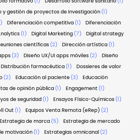
llo formativo
(1)
Desarrollo software sanitario
(1)
o y gestión de proyectos de investigación
(1)
1)
Diferenciación competitiva
(1)
Diferenciación
nalytics
(1)
Digital Marketing
(7)
Digital strategy
euniones científicas
(2)
Dirección artística
(1)
apps
(3)
Diseño UX/UI apps móviles
(2)
Diseño
Distribución farmacéutica
(1)
Dossieres de valor
o
(2)
Educación al paciente
(3)
Educación
tas de opinión pública
(1)
Engagement
(1)
yos de seguridad
(1)
Ensayos Físico-Químicos
(1)
ll Out
(1)
Equipos Venta Remota (eRep)
(2)
Estrategia de marca
(5)
Estrategia de mercado
de motivación
(1)
Estrategias omnicanal
(2)