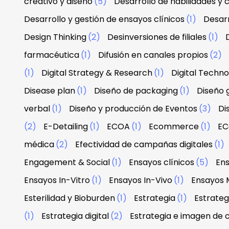
creativo y diseño
(5)
Desarrollo de habilidades y
Desarrollo y gestión de ensayos clínicos
(1)
Desarr
Design Thinking
(2)
Desinversiones de filiales
(1)
farmacéutica
(1)
Difusión en canales propios
(2)
(1)
Digital Strategy & Research
(1)
Digital Techn
Disease plan
(1)
Diseño de packaging
(1)
Diseño g
verbal
(1)
Diseño y producción de Eventos
(3)
Di
(2)
E-Detailing
(1)
ECOA
(1)
Ecommerce
(1)
EC
médica
(2)
Efectividad de campañas digitales
(1)
Engagement & Social
(1)
Ensayos clínicos
(5)
Ens
Ensayos In-Vitro
(1)
Ensayos In-Vivo
(1)
Ensayos 
Esterilidad y Bioburden
(1)
Estrategia
(1)
Estrateg
(1)
Estrategia digital
(2)
Estrategia e imagen de