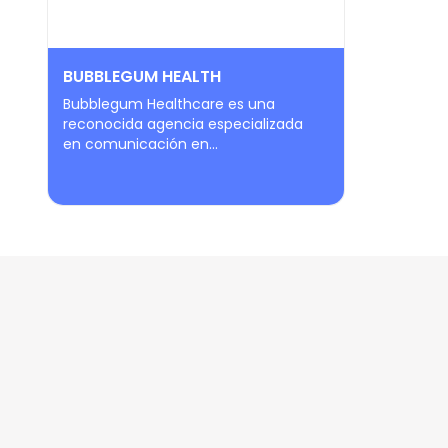
BUBBLEGUM HEALTH
Bubblegum Healthcare es una
reconocida agencia especializada
en comunicación en...