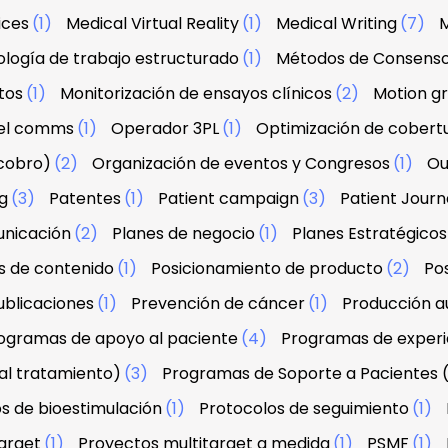
ices
(1)
Medical Virtual Reality
(1)
Medical Writing
(7)
M
logía de trabajo estructurado
(1)
Métodos de Consens
tos
(1)
Monitorización de ensayos clínicos
(2)
Motion g
el comms
(1)
Operador 3PL
(1)
Optimización de cobert
 cobro)
(2)
Organización de eventos y Congresos
(1)
Ou
g
(3)
Patentes
(1)
Patient campaign
(3)
Patient Jour
unicación
(2)
Planes de negocio
(1)
Planes Estratégicos
s de contenido
(1)
Posicionamiento de producto
(2)
Po
ublicaciones
(1)
Prevención de cáncer
(1)
Producción au
ogramas de apoyo al paciente
(4)
Programas de experi
al tratamiento)
(3)
Programas de Soporte a Pacientes 
s de bioestimulación
(1)
Protocolos de seguimiento
(1)
arget
(1)
Proyectos multitarget a medida
(1)
PSMF
(1)