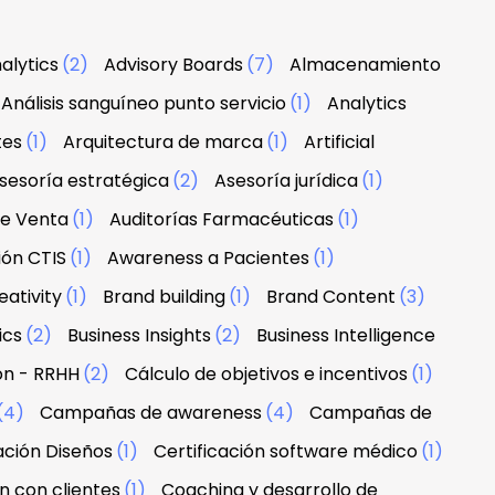
alytics
(2)
Advisory Boards
(7)
Almacenamiento
Análisis sanguíneo punto servicio
(1)
Analytics
tes
(1)
Arquitectura de marca
(1)
Artificial
sesoría estratégica
(2)
Asesoría jurídica
(1)
de Venta
(1)
Auditorías Farmacéuticas
(1)
ión CTIS
(1)
Awareness a Pacientes
(1)
ativity
(1)
Brand building
(1)
Brand Content
(3)
ics
(2)
Business Insights
(2)
Business Intelligence
ón - RRHH
(2)
Cálculo de objetivos e incentivos
(1)
(4)
Campañas de awareness
(4)
Campañas de
ación Diseños
(1)
Certificación software médico
(1)
n con clientes
(1)
Coaching y desarrollo de