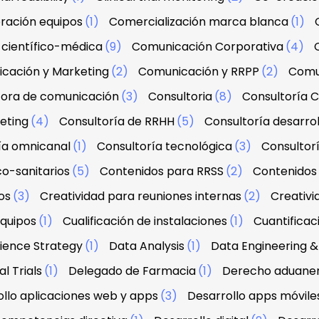
ración equipos
(1)
Comercialización marca blanca
(1)
científico-médica
(9)
Comunicación Corporativa
(4)
cación y Marketing
(2)
Comunicación y RRPP
(2)
Comu
tora de comunicación
(3)
Consultoria
(8)
Consultoría C
eting
(4)
Consultoría de RRHH
(5)
Consultoría desarrol
ía omnicanal
(1)
Consultoría tecnológica
(3)
Consultorí
co-sanitarios
(5)
Contenidos para RRSS
(2)
Contenidos 
os
(3)
Creatividad para reuniones internas
(2)
Creativi
equipos
(1)
Cualificación de instalaciones
(1)
Cuantifica
ience Strategy
(1)
Data Analysis
(1)
Data Engineering
l Trials
(1)
Delegado de Farmacia
(1)
Derecho aduanero
llo aplicaciones web y apps
(3)
Desarrollo apps móvile