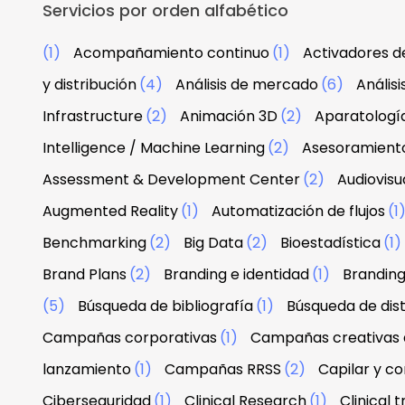
Servicios por orden alfabético
(1)
Acompañamiento continuo
(1)
Activadores d
y distribución
(4)
Análisis de mercado
(6)
Anális
Infrastructure
(2)
Animación 3D
(2)
Aparatologí
Intelligence / Machine Learning
(2)
Asesoramiento
Assessment & Development Center
(2)
Audiovisu
Augmented Reality
(1)
Automatización de flujos
(1
Benchmarking
(2)
Big Data
(2)
Bioestadística
(1)
Brand Plans
(2)
Branding e identidad
(1)
Branding
(5)
Búsqueda de bibliografía
(1)
Búsqueda de dist
Campañas corporativas
(1)
Campañas creativas d
lanzamiento
(1)
Campañas RRSS
(2)
Capilar y co
Ciberseguridad
(1)
Clinical Research
(1)
Clinical tr