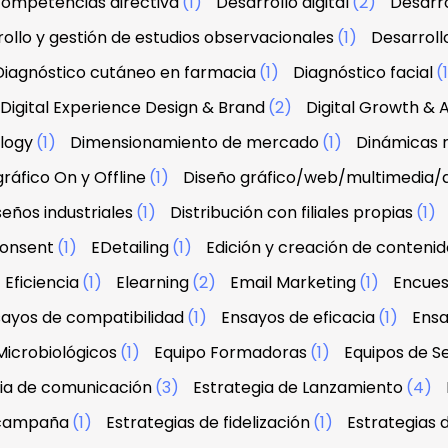
 competencias directiva
(1)
Desarrollo digital
(2)
Desarro
ollo y gestión de estudios observacionales
(1)
Desarroll
Diagnóstico cutáneo en farmacia
(1)
Diagnóstico facial
(
Digital Experience Design & Brand
(2)
Digital Growth & A
ology
(1)
Dimensionamiento de mercado
(1)
Dinámicas r
ráfico On y Offline
(1)
Diseño gráfico/web/multimedia/
seños industriales
(1)
Distribución con filiales propias
(1)
onsent
(1)
EDetailing
(1)
Edición y creación de contenid
Eficiencia
(1)
Elearning
(2)
Email Marketing
(1)
Encues
ayos de compatibilidad
(1)
Ensayos de eficacia
(1)
Ensa
Microbiológicos
(1)
Equipo Formadoras
(1)
Equipos de Se
ia de comunicación
(3)
Estrategia de Lanzamiento
(4)
 campaña
(1)
Estrategias de fidelización
(1)
Estrategias 