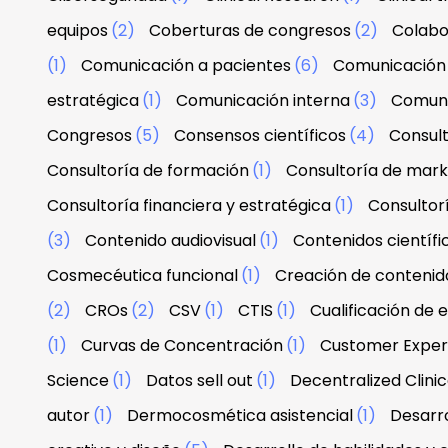
equipos
(2)
Coberturas de congresos
(2)
Colabo
(1)
Comunicación a pacientes
(6)
Comunicación 
estratégica
(1)
Comunicación interna
(3)
Comuni
Congresos
(5)
Consensos científicos
(4)
Consul
Consultoría de formación
(1)
Consultoría de mark
Consultoría financiera y estratégica
(1)
Consultor
(3)
Contenido audiovisual
(1)
Contenidos científi
Cosmecéutica funcional
(1)
Creación de contenid
(2)
CROs
(2)
CSV
(1)
CTIS
(1)
Cualificación de 
(1)
Curvas de Concentración
(1)
Customer Exper
Science
(1)
Datos sell out
(1)
Decentralized Clinica
autor
(1)
Dermocosmética asistencial
(1)
Desarro