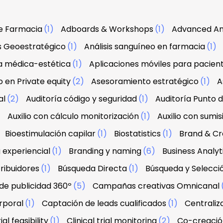
e Farmacia
(1)
Adboards & Workshops
(1)
Advanced An
is Geoestratégico
(1)
Análisis sanguíneo en farmacia
(1)
a médica-estética
(1)
Aplicaciones móviles para pacien
 en Private equity
(2)
Asesoramiento estratégico
(1)
A
al
(2)
Auditoría código y seguridad
(1)
Auditoría Punto 
)
Auxilio con cálculo monitorización
(1)
Auxilio con sumis
Bioestimulación capilar
(1)
Biostatistics
(1)
Brand & Cre
 experiencial
(1)
Branding y naming
(6)
Business Analyt
ribuidores
(1)
Búsqueda Directa
(1)
Búsqueda y Selecci
e publicidad 360º
(5)
Campañas creativas Omnicanal
rporal
(1)
Captación de leads cualificados
(1)
Centraliz
ial feasibility
(1)
Clinical trial monitoring
(2)
Co-creació