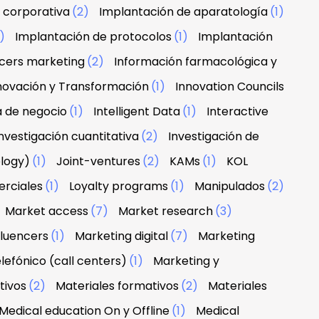
 corporativa
(2)
Implantación de aparatología
(1)
1)
Implantación de protocolos
(1)
Implantación
ncers marketing
(2)
Información farmacológica y
novación y Transformación
(1)
Innovation Councils
a de negocio
(1)
Intelligent Data
(1)
Interactive
nvestigación cuantitativa
(2)
Investigación de
ology)
(1)
Joint-ventures
(2)
KAMs
(1)
KOL
erciales
(1)
Loyalty programs
(1)
Manipulados
(2)
Market access
(7)
Market research
(3)
fluencers
(1)
Marketing digital
(7)
Marketing
lefónico (call centers)
(1)
Marketing y
tivos
(2)
Materiales formativos
(2)
Materiales
Medical education On y Offline
(1)
Medical