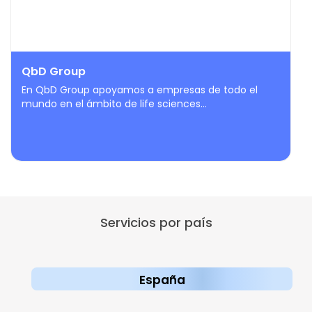
QbD Group
En QbD Group apoyamos a empresas de todo el
mundo en el ámbito de life sciences...
Servicios por país
España