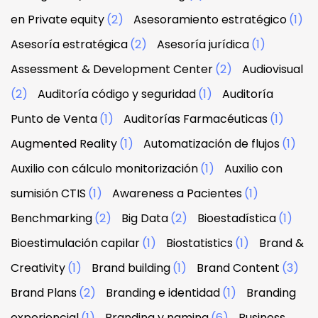
en Private equity
(2)
Asesoramiento estratégico
(1)
Asesoría estratégica
(2)
Asesoría jurídica
(1)
Assessment & Development Center
(2)
Audiovisual
(2)
Auditoría código y seguridad
(1)
Auditoría
Punto de Venta
(1)
Auditorías Farmacéuticas
(1)
Augmented Reality
(1)
Automatización de flujos
(1)
Auxilio con cálculo monitorización
(1)
Auxilio con
sumisión CTIS
(1)
Awareness a Pacientes
(1)
Benchmarking
(2)
Big Data
(2)
Bioestadística
(1)
Bioestimulación capilar
(1)
Biostatistics
(1)
Brand &
Creativity
(1)
Brand building
(1)
Brand Content
(3)
Brand Plans
(2)
Branding e identidad
(1)
Branding
experiencial
(1)
Branding y naming
(6)
Business