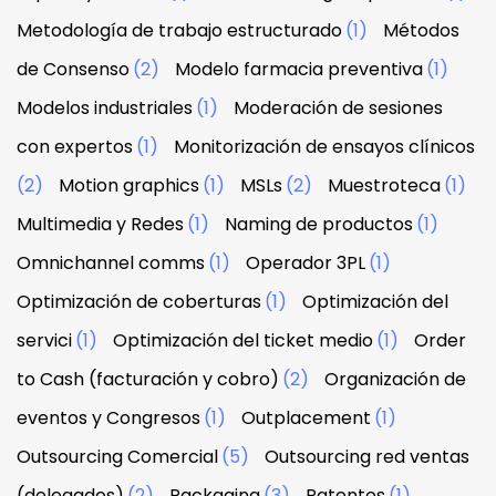
Metodología de trabajo estructurado
(1)
Métodos
de Consenso
(2)
Modelo farmacia preventiva
(1)
Modelos industriales
(1)
Moderación de sesiones
con expertos
(1)
Monitorización de ensayos clínicos
(2)
Motion graphics
(1)
MSLs
(2)
Muestroteca
(1)
Multimedia y Redes
(1)
Naming de productos
(1)
Omnichannel comms
(1)
Operador 3PL
(1)
Optimización de coberturas
(1)
Optimización del
servici
(1)
Optimización del ticket medio
(1)
Order
to Cash (facturación y cobro)
(2)
Organización de
eventos y Congresos
(1)
Outplacement
(1)
Outsourcing Comercial
(5)
Outsourcing red ventas
(delegados)
(2)
Packaging
(3)
Patentes
(1)