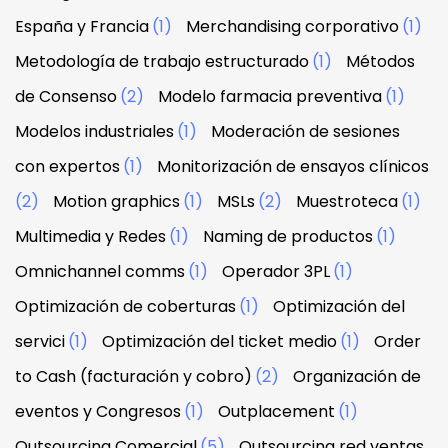
España y Francia
(1)
Merchandising corporativo
(1)
Metodología de trabajo estructurado
(1)
Métodos
de Consenso
(2)
Modelo farmacia preventiva
(1)
Modelos industriales
(1)
Moderación de sesiones
con expertos
(1)
Monitorización de ensayos clínicos
(2)
Motion graphics
(1)
MSLs
(2)
Muestroteca
(1)
Multimedia y Redes
(1)
Naming de productos
(1)
Omnichannel comms
(1)
Operador 3PL
(1)
Optimización de coberturas
(1)
Optimización del
servici
(1)
Optimización del ticket medio
(1)
Order
to Cash (facturación y cobro)
(2)
Organización de
eventos y Congresos
(1)
Outplacement
(1)
Outsourcing Comercial
(5)
Outsourcing red ventas