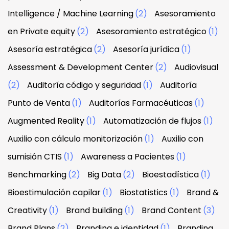
Intelligence / Machine Learning
(2)
Asesoramiento
en Private equity
(2)
Asesoramiento estratégico
(1)
Asesoría estratégica
(2)
Asesoría jurídica
(1)
Assessment & Development Center
(2)
Audiovisual
(2)
Auditoría código y seguridad
(1)
Auditoría
Punto de Venta
(1)
Auditorías Farmacéuticas
(1)
Augmented Reality
(1)
Automatización de flujos
(1)
Auxilio con cálculo monitorización
(1)
Auxilio con
sumisión CTIS
(1)
Awareness a Pacientes
(1)
Benchmarking
(2)
Big Data
(2)
Bioestadística
(1)
Bioestimulación capilar
(1)
Biostatistics
(1)
Brand &
Creativity
(1)
Brand building
(1)
Brand Content
(3)
Brand Plans
(2)
Branding e identidad
(1)
Branding