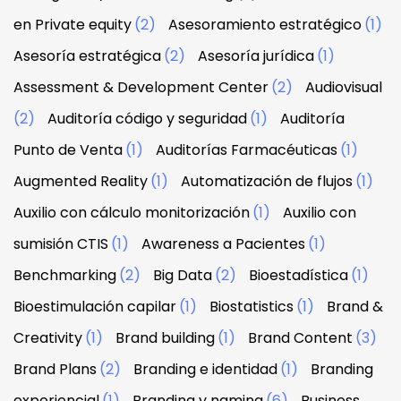
en Private equity
(2)
Asesoramiento estratégico
(1)
Asesoría estratégica
(2)
Asesoría jurídica
(1)
Assessment & Development Center
(2)
Audiovisual
(2)
Auditoría código y seguridad
(1)
Auditoría
Punto de Venta
(1)
Auditorías Farmacéuticas
(1)
Augmented Reality
(1)
Automatización de flujos
(1)
Auxilio con cálculo monitorización
(1)
Auxilio con
sumisión CTIS
(1)
Awareness a Pacientes
(1)
Benchmarking
(2)
Big Data
(2)
Bioestadística
(1)
Bioestimulación capilar
(1)
Biostatistics
(1)
Brand &
Creativity
(1)
Brand building
(1)
Brand Content
(3)
Brand Plans
(2)
Branding e identidad
(1)
Branding
experiencial
(1)
Branding y naming
(6)
Business