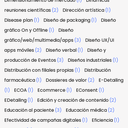
Dimensionamiento de mercado
(1)
Dinámicas
reuniones científicas
(2)
Dirección artística
(1)
Disease plan
(1)
Diseño de packaging
(1)
Diseño
gráfico On y Offline
(1)
Diseño
gráfico/web/multimedia/apps
(3)
Diseño UX/UI
apps móviles
(2)
Diseño verbal
(1)
Diseño y
producción de Eventos
(3)
Diseños industriales
(1)
Distribución con filiales propias
(1)
Distribución
farmacéutica
(1)
Dossieres de valor
(2)
E-Detailing
(1)
ECOA
(1)
Ecommerce
(1)
EConsent
(1)
EDetailing
(1)
Edición y creación de contenido
(2)
Educación al paciente
(3)
Educación médica
(2)
Efectividad de campañas digitales
(1)
Eficiencia
(1)