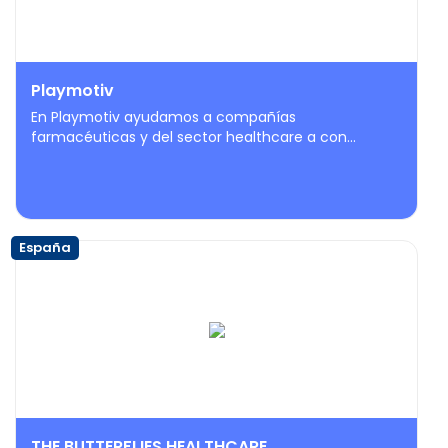
Playmotiv
En Playmotiv ayudamos a compañías
farmacéuticas y del sector healthcare a con...
España
THE BUTTERFLIES HEALTHCARE