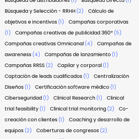
Búsqueda de distribuidores
(1)
Búsqueda Directa
(1)
Búsqueda y Selección - RRHH
(2)
Cálculo de
objetivos e incentivos
(1)
Campañas corporativas
(1)
Campañas creativas de publicidad 360º
(5)
Campañas creativas Omnicanal
(4)
Campañas de
awareness
(4)
Campañas de lanzamiento
(1)
Campañas RRSS
(2)
Capilar y corporal
(1)
Captación de leads cualificados
(1)
Centralización
Diseños
(1)
Certificación software médico
(1)
Ciberseguridad
(1)
Clinical Research
(1)
Clinical
trial feasibility
(1)
Clinical trial monitoring
(2)
Co-
creación con clientes
(1)
Coaching y desarrollo de
equipos
(2)
Coberturas de congresos
(2)