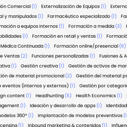
ción Comercial
(1)
Externalización de Equipos
(1)
Externa
al y manipulados
(1)
Farmacéutico especializado
(1)
Fa
mación a equipos internos
(1)
Formación a medida
(3)
abilidades
(1)
Formación en retail y ventas
(1)
Formació
 Médica Continuada
(1)
Formación online/presencial
(6
de Ventas
(2)
Funciones personalizadas
(1)
Fusiones & A
ativa
(1)
Gestión creativa
(1)
Gestión de activos de ma
ión de material promocional
(2)
Gestión del material 
e eventos (internos y externos)
(1)
Gestión por categori
sign content
(1)
Headhunting
(5)
Health Economics
(1)
agement
(1)
Ideación y desarrollo de apps
(1)
Identidad
modelos 360º
(1)
Implantación de modelos preventivos
(
licensing
(1)
Inbound marketing & contenidos
(1)
Influe