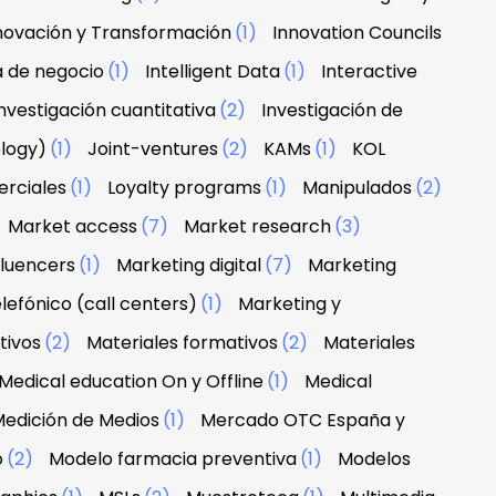
novación y Transformación
(1)
Innovation Councils
a de negocio
(1)
Intelligent Data
(1)
Interactive
nvestigación cuantitativa
(2)
Investigación de
ology)
(1)
Joint-ventures
(2)
KAMs
(1)
KOL
erciales
(1)
Loyalty programs
(1)
Manipulados
(2)
Market access
(7)
Market research
(3)
fluencers
(1)
Marketing digital
(7)
Marketing
lefónico (call centers)
(1)
Marketing y
tivos
(2)
Materiales formativos
(2)
Materiales
Medical education On y Offline
(1)
Medical
edición de Medios
(1)
Mercado OTC España y
o
(2)
Modelo farmacia preventiva
(1)
Modelos