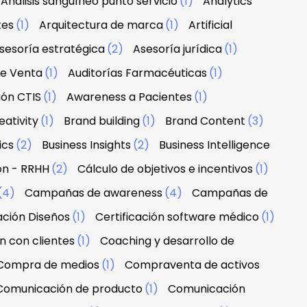
Análisis sanguíneo punto servicio
(1)
Analytics
tes
(1)
Arquitectura de marca
(1)
Artificial
sesoría estratégica
(2)
Asesoría jurídica
(1)
de Venta
(1)
Auditorías Farmacéuticas
(1)
ión CTIS
(1)
Awareness a Pacientes
(1)
ativity
(1)
Brand building
(1)
Brand Content
(3)
ics
(2)
Business Insights
(2)
Business Intelligence
ón - RRHH
(2)
Cálculo de objetivos e incentivos
(1)
(4)
Campañas de awareness
(4)
Campañas de
ación Diseños
(1)
Certificación software médico
(1)
n con clientes
(1)
Coaching y desarrollo de
Compra de medios
(1)
Compraventa de activos
Comunicación de producto
(1)
Comunicación