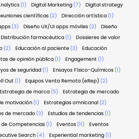
nalytics
(1)
Digital Marketing
(7)
Digital strategy
euniones científicas
(2)
Dirección artística
(1)
apps
(3)
Diseño UX/UI apps móviles
(2)
Diseño
Distribución farmacéutica
(1)
Dossieres de valor
o
(2)
Educación al paciente
(3)
Educación
tas de opinión pública
(1)
Engagement
(1)
yos de seguridad
(1)
Ensayos Físico-Químicos
(1)
ll Out
(1)
Equipos Venta Remota (eRep)
(2)
Estrategia de marca
(5)
Estrategia de mercado
de motivación
(1)
Estrategias omnicanal
(2)
ios de mercado
(3)
Estudios de tendencias
(1)
n de Competencias
(1)
Eventos
(11)
Eventos
ecutive Search
(4)
Experiential marketing
(1)