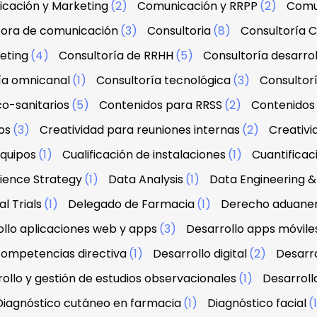
cación y Marketing
(2)
Comunicación y RRPP
(2)
Comu
tora de comunicación
(3)
Consultoria
(8)
Consultoría C
eting
(4)
Consultoría de RRHH
(5)
Consultoría desarrol
ía omnicanal
(1)
Consultoría tecnológica
(3)
Consultorí
co-sanitarios
(5)
Contenidos para RRSS
(2)
Contenidos 
os
(3)
Creatividad para reuniones internas
(2)
Creativi
equipos
(1)
Cualificación de instalaciones
(1)
Cuantifica
ience Strategy
(1)
Data Analysis
(1)
Data Engineering
l Trials
(1)
Delegado de Farmacia
(1)
Derecho aduanero
llo aplicaciones web y apps
(3)
Desarrollo apps móvile
 competencias directiva
(1)
Desarrollo digital
(2)
Desarro
ollo y gestión de estudios observacionales
(1)
Desarroll
Diagnóstico cutáneo en farmacia
(1)
Diagnóstico facial
(