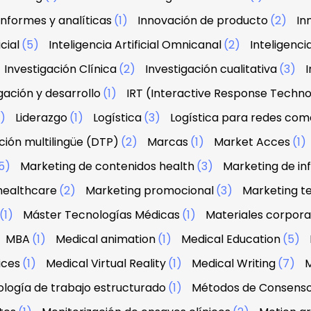
Informes y analíticas
(1)
Innovación de producto
(2)
In
icial
(5)
Inteligencia Artificial Omnicanal
(2)
Inteligenci
Investigación Clínica
(2)
Investigación cualitativa
(3)
I
gación y desarrollo
(1)
IRT (Interactive Response Techn
2)
Liderazgo
(1)
Logística
(3)
Logística para redes com
ión multilingüe (DTP)
(2)
Marcas
(1)
Market Acces
(1)
5)
Marketing de contenidos health
(3)
Marketing de in
healthcare
(2)
Marketing promocional
(3)
Marketing te
(1)
Máster Tecnologías Médicas
(1)
Materiales corpora
MBA
(1)
Medical animation
(1)
Medical Education
(5)
ices
(1)
Medical Virtual Reality
(1)
Medical Writing
(7)
M
logía de trabajo estructurado
(1)
Métodos de Consens