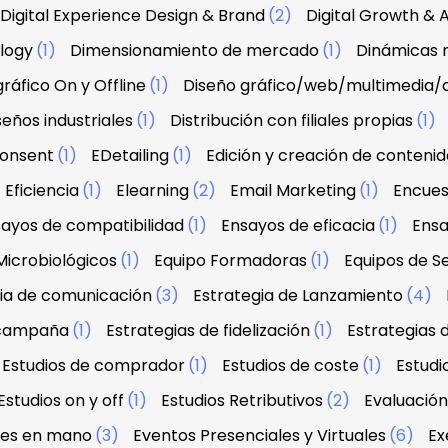
Digital Experience Design & Brand
(2)
Digital Growth & A
ology
(1)
Dimensionamiento de mercado
(1)
Dinámicas r
ráfico On y Offline
(1)
Diseño gráfico/web/multimedia/
seños industriales
(1)
Distribución con filiales propias
(1)
onsent
(1)
EDetailing
(1)
Edición y creación de contenid
Eficiencia
(1)
Elearning
(2)
Email Marketing
(1)
Encues
ayos de compatibilidad
(1)
Ensayos de eficacia
(1)
Ensa
Microbiológicos
(1)
Equipo Formadoras
(1)
Equipos de Se
ia de comunicación
(3)
Estrategia de Lanzamiento
(4)
 campaña
(1)
Estrategias de fidelización
(1)
Estrategias 
Estudios de comprador
(1)
Estudios de coste
(1)
Estud
Estudios on y off
(1)
Estudios Retributivos
(2)
Evaluació
ves en mano
(3)
Eventos Presenciales y Virtuales
(6)
Ex