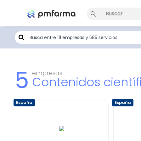
5
empresas
Contenidos científ
España
España