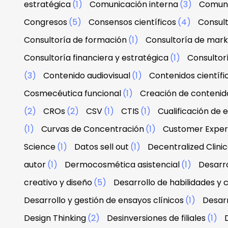
estratégica
(1)
Comunicación interna
(3)
Comuni
Congresos
(5)
Consensos científicos
(4)
Consul
Consultoría de formación
(1)
Consultoría de mark
Consultoría financiera y estratégica
(1)
Consultor
(3)
Contenido audiovisual
(1)
Contenidos científi
Cosmecéutica funcional
(1)
Creación de contenid
(2)
CROs
(2)
CSV
(1)
CTIS
(1)
Cualificación de 
(1)
Curvas de Concentración
(1)
Customer Exper
Science
(1)
Datos sell out
(1)
Decentralized Clinica
autor
(1)
Dermocosmética asistencial
(1)
Desarro
creativo y diseño
(5)
Desarrollo de habilidades y
Desarrollo y gestión de ensayos clínicos
(1)
Desarr
Design Thinking
(2)
Desinversiones de filiales
(1)