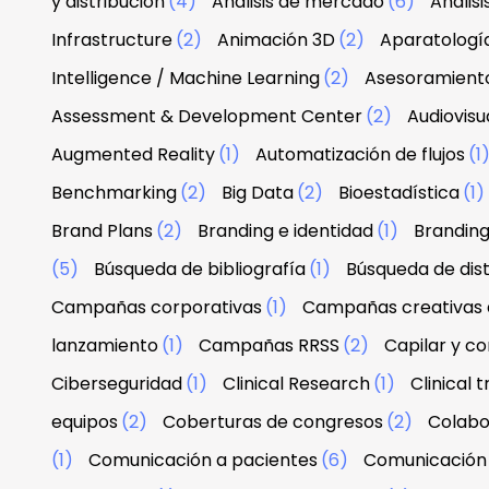
y distribución
(4)
Análisis de mercado
(6)
Anális
Infrastructure
(2)
Animación 3D
(2)
Aparatologí
Intelligence / Machine Learning
(2)
Asesoramiento
Assessment & Development Center
(2)
Audiovisu
Augmented Reality
(1)
Automatización de flujos
(1
Benchmarking
(2)
Big Data
(2)
Bioestadística
(1)
Brand Plans
(2)
Branding e identidad
(1)
Branding
(5)
Búsqueda de bibliografía
(1)
Búsqueda de dist
Campañas corporativas
(1)
Campañas creativas d
lanzamiento
(1)
Campañas RRSS
(2)
Capilar y co
Ciberseguridad
(1)
Clinical Research
(1)
Clinical tr
equipos
(2)
Coberturas de congresos
(2)
Colabo
(1)
Comunicación a pacientes
(6)
Comunicación 