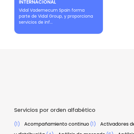
INTERNACIONAL
Vidal Vademecum Spain forma
parte de Vidal Group, y proporciona
servicios de inf...
Servicios por orden alfabético
(1)
Acompañamiento continuo
(1)
Activadores d