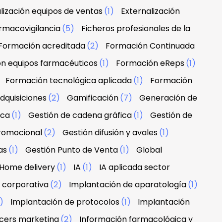
lización equipos de ventas
(1)
Externalización
rmacovigilancia
(5)
Ficheros profesionales de la
Formación acreditada
(2)
Formación Continuada
n equipos farmacéuticos
(1)
Formación eReps
(1)
)
Formación tecnológica aplicada
(1)
Formación
dquisiciones
(2)
Gamificación
(7)
Generación de
rca
(1)
Gestión de cadena gráfica
(1)
Gestión de
promocional
(2)
Gestión difusión y avales
(1)
as
(1)
Gestión Punto de Venta
(1)
Global
Home delivery
(1)
IA
(1)
IA aplicada sector
 corporativa
(2)
Implantación de aparatología
(1)
1)
Implantación de protocolos
(1)
Implantación
ncers marketing
(2)
Información farmacológica y