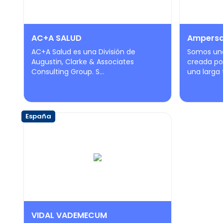
AC+A SALUD
Ampersa
AC+A Salud es una División de
Somos una
Augustin, Clarke & Associates
creada po
Consulting Group. S...
una larga t
España
VIDAL VADEMECUM