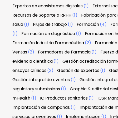
Expertos en ecosistemas digitales
(1)
Externaliza
Recursos de Soporte a RRHH
(1)
Fabricación parci
salud
(1)
Flujos de trabajo
(1)
Formación
(4)
For
(1)
Formación en diagnóstico
(1)
Formación en h
Formación Industria Farmacéutica
(2)
Formación
Ventas
(2)
Formadores de Farmacia
(1)
Fuerza 
evidencia científica
(1)
Gestión acreditación form
ensayos clínicos
(2)
Gestión de expertos
(1)
Gest
Gestión integral de eventos
(1)
Gestión integral d
regulatory submissions
(1)
Graphic & editorial de
mHealth
(1)
IC Productos sanitarios
(1)
ICSR Man
Implantación de campañas
(1)
Implantación de 
servicios preventivos
(1)
Implementación
(1)
In-