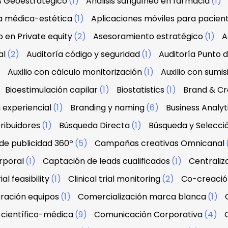
is Geoestratégico
(1)
Análisis sanguíneo en farmacia
(1)
a médica-estética
(1)
Aplicaciones móviles para pacien
 en Private equity
(2)
Asesoramiento estratégico
(1)
A
al
(2)
Auditoría código y seguridad
(1)
Auditoría Punto 
)
Auxilio con cálculo monitorización
(1)
Auxilio con sumis
Bioestimulación capilar
(1)
Biostatistics
(1)
Brand & Cre
 experiencial
(1)
Branding y naming
(6)
Business Analyt
ribuidores
(1)
Búsqueda Directa
(1)
Búsqueda y Selecci
e publicidad 360º
(5)
Campañas creativas Omnicanal
rporal
(1)
Captación de leads cualificados
(1)
Centraliz
ial feasibility
(1)
Clinical trial monitoring
(2)
Co-creació
ración equipos
(1)
Comercialización marca blanca
(1)
científico-médica
(9)
Comunicación Corporativa
(4)