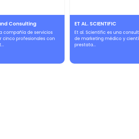
nd Consulting
ET AL. SCIENTIFIC
 compañía de servicios
Et al. Scientific es una consul
r cinco profesionales con
de marketing médico y cientí
...
prestata...