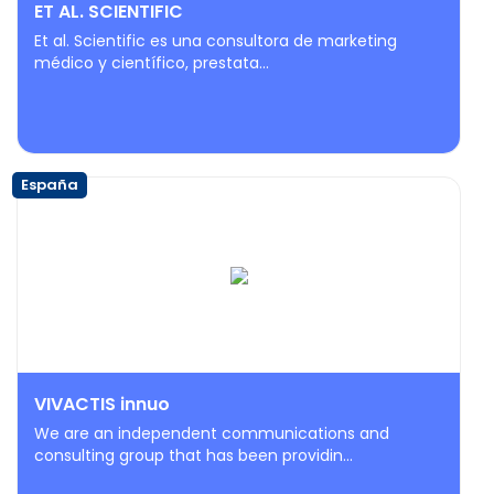
ET AL. SCIENTIFIC
Et al. Scientific es una consultora de marketing
médico y científico, prestata...
España
VIVACTIS innuo
We are an independent communications and
consulting group that has been providin...