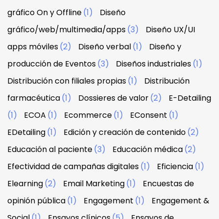
gráfico On y Offline
(1)
Diseño
gráfico/web/multimedia/apps
(3)
Diseño UX/UI
apps móviles
(2)
Diseño verbal
(1)
Diseño y
producción de Eventos
(3)
Diseños industriales
(1)
Distribución con filiales propias
(1)
Distribución
farmacéutica
(1)
Dossieres de valor
(2)
E-Detailing
(1)
ECOA
(1)
Ecommerce
(1)
EConsent
(1)
EDetailing
(1)
Edición y creación de contenido
(2)
Educación al paciente
(3)
Educación médica
(2)
Efectividad de campañas digitales
(1)
Eficiencia
(1)
Elearning
(2)
Email Marketing
(1)
Encuestas de
opinión pública
(1)
Engagement
(1)
Engagement &
Social
(1)
Ensayos clínicos
(5)
Ensayos de