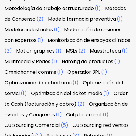
Metodología de trabajo estructurado
(1)
Métodos
de Consenso
(2)
Modelo farmacia preventiva
(1)
Modelos industriales
(1)
Moderación de sesiones
con expertos
(1)
Monitorización de ensayos clínicos
(2)
Motion graphics
(1)
MSLs
(2)
Muestroteca
(1)
Multimedia y Redes
(1)
Naming de productos
(1)
Omnichannel comms
(1)
Operador 3PL
(1)
Optimización de coberturas
(1)
Optimización del
servici
(1)
Optimización del ticket medio
(1)
Order
to Cash (facturación y cobro)
(2)
Organización de
eventos y Congresos
(1)
Outplacement
(1)
Outsourcing Comercial
(5)
Outsourcing red ventas
(delegados)
(2)
Packaging
(3)
Patentes
(1)