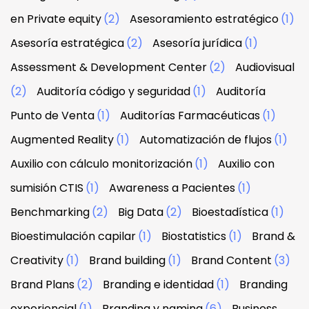
en Private equity
(2)
Asesoramiento estratégico
(1)
Asesoría estratégica
(2)
Asesoría jurídica
(1)
Assessment & Development Center
(2)
Audiovisual
(2)
Auditoría código y seguridad
(1)
Auditoría
Punto de Venta
(1)
Auditorías Farmacéuticas
(1)
Augmented Reality
(1)
Automatización de flujos
(1)
Auxilio con cálculo monitorización
(1)
Auxilio con
sumisión CTIS
(1)
Awareness a Pacientes
(1)
Benchmarking
(2)
Big Data
(2)
Bioestadística
(1)
Bioestimulación capilar
(1)
Biostatistics
(1)
Brand &
Creativity
(1)
Brand building
(1)
Brand Content
(3)
Brand Plans
(2)
Branding e identidad
(1)
Branding
experiencial
(1)
Branding y naming
(6)
Business