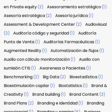
en Private equity
(2)
Asesoramiento estratégico
(1)
Asesoría estratégica
(2)
Asesoría jurídica
(1)
Assessment & Development Center
(2)
Audiovisual
(2)
Auditoría código y seguridad
(1)
Auditoría
Punto de Venta
(1)
Auditorías Farmacéuticas
(1)
Augmented Reality
(1)
Automatización de flujos
(1)
Auxilio con cálculo monitorización
(1)
Auxilio con
sumisión CTIS
(1)
Awareness a Pacientes
(1)
Benchmarking
(2)
Big Data
(2)
Bioestadística
(1)
Bioestimulación capilar
(1)
Biostatistics
(1)
Brand &
Creativity
(1)
Brand building
(1)
Brand Content
(3)
Brand Plans
(2)
Branding e identidad
(1)
Branding
experiencial
(1)
Branding y naming
(6)
Business