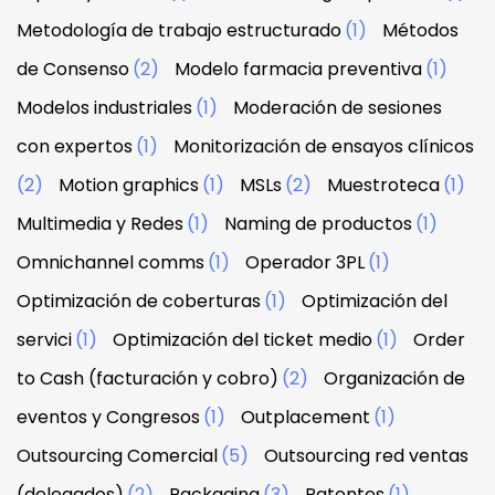
Metodología de trabajo estructurado
(1)
Métodos
de Consenso
(2)
Modelo farmacia preventiva
(1)
Modelos industriales
(1)
Moderación de sesiones
con expertos
(1)
Monitorización de ensayos clínicos
(2)
Motion graphics
(1)
MSLs
(2)
Muestroteca
(1)
Multimedia y Redes
(1)
Naming de productos
(1)
Omnichannel comms
(1)
Operador 3PL
(1)
Optimización de coberturas
(1)
Optimización del
servici
(1)
Optimización del ticket medio
(1)
Order
to Cash (facturación y cobro)
(2)
Organización de
eventos y Congresos
(1)
Outplacement
(1)
Outsourcing Comercial
(5)
Outsourcing red ventas
(delegados)
(2)
Packaging
(3)
Patentes
(1)