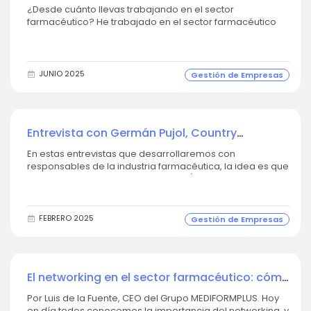
Mediformplus, conversa con Salvatore
¿Desde cuánto llevas trabajando en el sector
Gargano, Director General de Aboca España
farmacéutico? He trabajado en el sector farmacéutico
desde hace más de 30 años, especialmente en
mercado B2B con empresas líderes en venta de
extractos estandarizados naturales, proveedores de
“activos” de la mayoría de laboratorios farmacéuticos
JUNIO 2025
Gestión de Empresas
para sus...
Entrevista con Germán Pujol, Country
Manager de Pranarôm
En estas entrevistas que desarrollaremos con
responsables de la industria farmacéutica, la idea es que
Luis de la Fuente sea el moderador / entrevistador, pero
que se desarrolle en formato conversación en la que...
Con Germán Pujol, Country Manager Pranarôm, haremos
un pequeño recorrido por las últimas...
FEBRERO 2025
Gestión de Empresas
El networking en el sector farmacéutico: cómo
abordarlo para obtener los mejores
Por Luis de la Fuente, CEO del Grupo MEDIFORMPLUS. Hoy
resultados
en día todos conocemos la importancia del networking, y