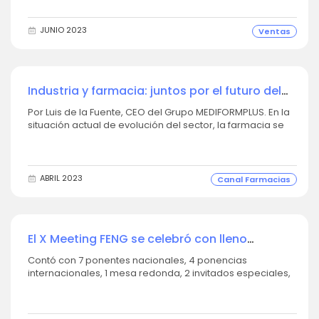
orientada a desarrollar estrategias comerciales en las
que proponer acuerdos que generen compromisos win
to win en los que todos ganen, aportando...
JUNIO 2023
Ventas
Industria y farmacia: juntos por el futuro del
sector
Por Luis de la Fuente, CEO del Grupo MEDIFORMPLUS. En la
situación actual de evolución del sector, la farmacia se
encuentra en un proceso de transformación desde la
dispensación de medicamentos a orientar su visión
hacia un modelo de farmacia asistencial, un modelo de
“la bata blanca”, en el que la gestión...
ABRIL 2023
Canal Farmacias
El X Meeting FENG se celebró con lleno
absoluto, 22 colaboradores y ponentes de
Contó con 7 ponentes nacionales, 4 ponencias
referencia
internacionales, 1 mesa redonda, 2 invitados especiales,
3 partners, 8 patrocinadores y 11 expositores. Por Luis de la
Fuente, CEO del Grupo MEDIFORMPLUS. El #XmeetingFENG,
organizado por el...