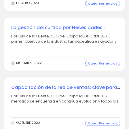
FEBRERO 2023
Canal Farmacias
La gestión del surtido por Necesidades
Terapéuticas
Por Luis de la Fuente, CEO del Grupo MEDIFORMPLUS. El
primer objetivo de la industria farmacéutica es ayudar y
apoyar a la farmacia a estar cerca de sus clientes,
conocer sus necesidades y ser capaz de satisfacerlas a
través de su consejo experto y un surtido adecuado.
Desde esta perspectiva, la...
DICIEMBRE 2022
Canal Farmacias
Capacitación de la red de ventas: clave para
adaptarse a las nuevas necesidades de la
Por Luis de la Fuente, CEO del Grupo MEDIFORMPLUS. El
farmacia
mercado se encuentra en continua evolución y todos los
sectores están luchando por adaptarse, y, al igual que la
farmacia está trabajando para estar en línea a las
nuevas necesidades de su cliente, la industria también se
está poniendo manos a la obra...
OCTUBRE 2022
Canal Farmacias