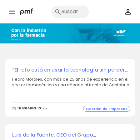
“El reto está en usar la tecnología sin perder
la cercanía y el valor humano que nos
Pedro Morales, con más de 25 años de experiencia en el
caracteriza”
sector farmacéutico y una década al frente de Cantabria
Labs, analiza los retos y oportunidades del mercado
actual. En esta entrevista, destaca la... Pedro, para
empezar… ¿Qué es lo que más te motiva de trabajar en
un sector tan dinámico...
NOVIEMBRE 2025
Gestión de Empresas
Luis de la Fuente, CEO del Grupo