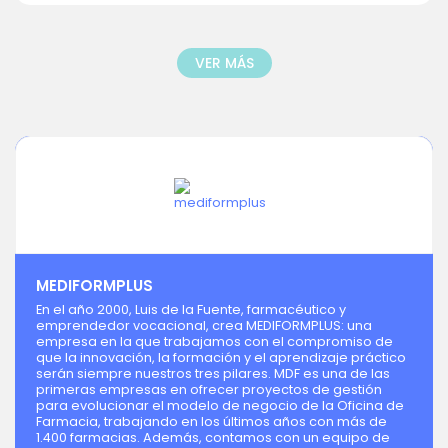
VER MÁS
MEDIFORMPLUS
En el año 2000, Luis de la Fuente, farmacéutico y
emprendedor vocacional, crea MEDIFORMPLUS: una
empresa en la que trabajamos con el compromiso de
que la innovación, la formación y el aprendizaje práctico
serán siempre nuestros tres pilares. MDF es una de las
primeras empresas en ofrecer proyectos de gestión
para evolucionar el modelo de negocio de la Oficina de
Farmacia, trabajando en los últimos años con más de
1.400 farmacias. Además, contamos con un equipo de