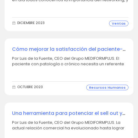
la creación y mantenimiento de contactos de calidad.
Esta red de contactos supone un gran impulso (muchas
veces imprescindible) para la puesta en marcha y
crecimiento de proyectos, ya sea nuestro...
DICIEMBRE 2023
Ventas
Cómo mejorar la satisfacción del paciente-
cliente gracias a la especialización de tu
Por Luis de la Fuente, CEO del Grupo MEDIFORMPLUS. El
equipo
paciente con patología o crónico necesita un referente
para el cuidado de su salud, al que poder acudir y
consultar cuando le surjan las dudas diarias que, a la
mayoría, les asaltan. La farmacia es el centro sanitario
más accesible para los pacientes, y...
OCTUBRE 2023
Recursos Humanos
Una herramienta para potenciar el sell out y
mejorar la relación entre farmacia e industria
Por Luis de la Fuente, CEO del Grupo MEDIFORMPLUS. La
actual relación comercial ha evolucionado hasta lograr
una industria más cercana e implicada con la farmacia,