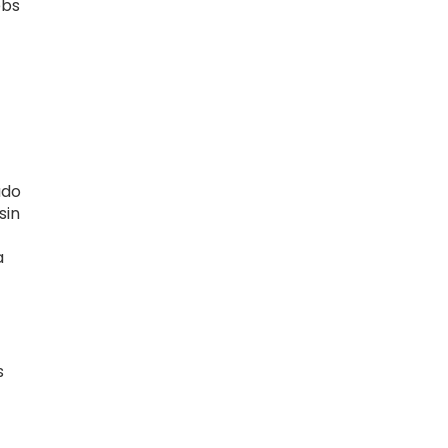
ebs
ado
sin
a
s