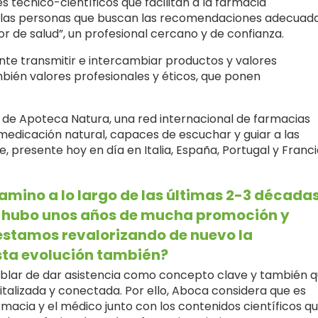
 técnico-científicos que facilitan a la farmacia
s a las personas que buscan las recomendaciones adecuad
r de salud”, un profesional cercano y de confianza.
mente transmitir e intercambiar productos y valores
bién valores profesionales y éticos, que ponen
 de Apoteca Natura, una red internacional de farmacias
medicación natural, capaces de escuchar y guiar a las
 presente hoy en día en Italia, España, Portugal y Franc
mino a lo largo de las últimas 2-3 décadas
n, hubo unos años de mucha promoción y
estamos revalorizando de nuevo la
esta evolución también?
hablar de dar asistencia como concepto clave y también 
talizada y conectada. Por ello, Aboca considera que es
rmacia y el médico junto con los contenidos científicos q