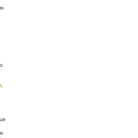
as
ia
,
que
ue