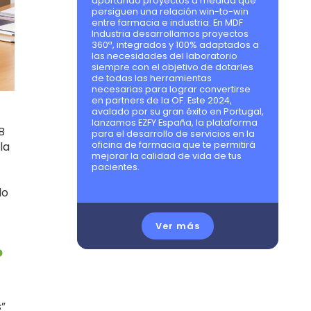
aportando proyectos a medida que
persiguen una relación win-to-win
entre farmacia e industria. En MDF
Industria desarrollamos proyectos
360ª, integrados y 100% adaptados a
las necesidades del laboratorio
siempre con el objetivo de dotarles
de todas las herramientas
necesarias para lograr convertirse
en partners de la OF. Este 2024,
avalado por su gran éxito en Portugal,
lanzamos EZFY España, la plataforma
B
para el desarrollo de servicios en la
la
oficina de farmacia que te permitirá
mejorar la calidad de vida de tus
pacientes.
do
Ver más
o
s”