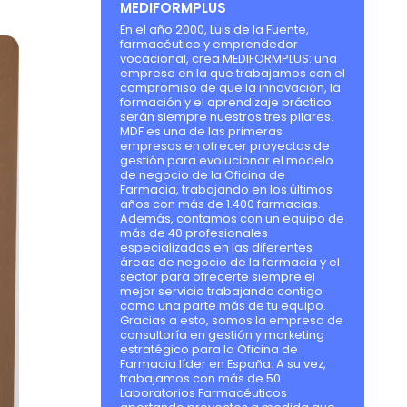
MEDIFORMPLUS
En el año 2000, Luis de la Fuente,
farmacéutico y emprendedor
vocacional, crea MEDIFORMPLUS: una
empresa en la que trabajamos con el
compromiso de que la innovación, la
formación y el aprendizaje práctico
serán siempre nuestros tres pilares.
MDF es una de las primeras
empresas en ofrecer proyectos de
gestión para evolucionar el modelo
de negocio de la Oficina de
Farmacia, trabajando en los últimos
años con más de 1.400 farmacias.
Además, contamos con un equipo de
más de 40 profesionales
especializados en las diferentes
áreas de negocio de la farmacia y el
sector para ofrecerte siempre el
mejor servicio trabajando contigo
como una parte más de tu equipo.
Gracias a esto, somos la empresa de
consultoría en gestión y marketing
estratégico para la Oficina de
Farmacia líder en España. A su vez,
trabajamos con más de 50
Laboratorios Farmacéuticos