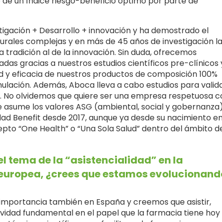
 de un índice riesgo-beneficio óptimo por parte de
igación + Desarrollo + innovación y ha demostrado el
turales complejas y en más de 45 años de investigación l
tradición al de la innovación. Sin duda, ofrecemos
das gracias a nuestros estudios científicos pre-clínicos 
ad y eficacia de nuestros productos de composición 100%
ormulación. Además, Aboca lleva a cabo estudios para valid
os. No olvidemos que quiere ser una empresa respetuosa c
 asume los valores ASG (ambiental, social y gobernanza)
edad Benefit desde 2017, aunque ya desde su nacimiento e
cepto “One Health” o “Una Sola Salud” dentro del ámbito d
l tema de la “asistencialidad” en la
europea, ¿crees que estamos evolucionand
importancia también en España y creemos que asistir,
tividad fundamental en el papel que la farmacia tiene hoy