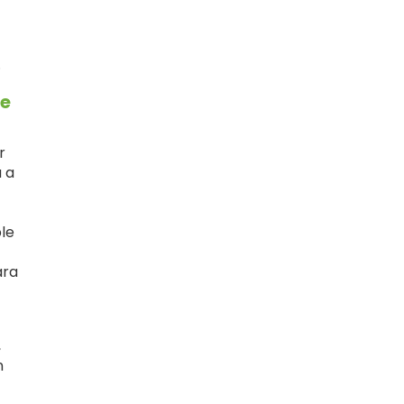
.
te
r
 a
le
ara
,
n