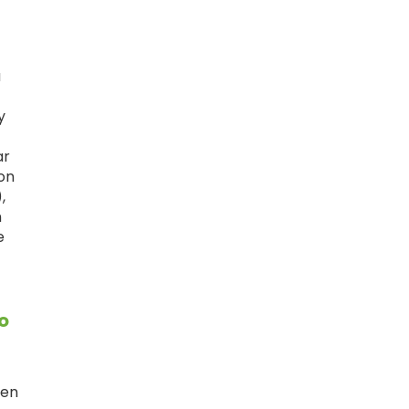
a
y
ar
on
,
n
e
o
 en