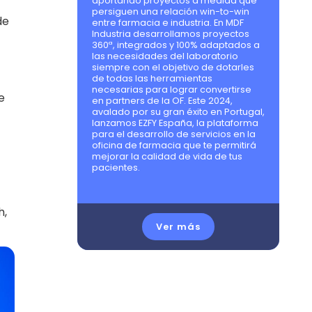
aportando proyectos a medida que
persiguen una relación win-to-win
de
entre farmacia e industria. En MDF
Industria desarrollamos proyectos
360ª, integrados y 100% adaptados a
las necesidades del laboratorio
siempre con el objetivo de dotarles
de todas las herramientas
necesarias para lograr convertirse
e
en partners de la OF. Este 2024,
avalado por su gran éxito en Portugal,
lanzamos EZFY España, la plataforma
para el desarrollo de servicios en la
oficina de farmacia que te permitirá
mejorar la calidad de vida de tus
pacientes.
h,
Ver más