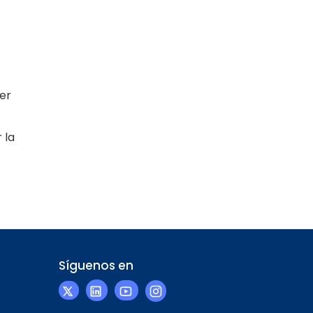
cer
 la
Síguenos en