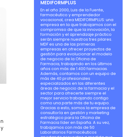
MEDIFORMPLUS
En el año 2000, Luis de la Fuente,
farmacéutico y emprendedor
vocacional, crea MEDIFORMPLUS: una
empresa en la que trabajamos con el
compromiso de que la innovación, la
formación y el aprendizaje práctico
serán siempre nuestros tres pilares.
MDF es una de las primeras
empresas en ofrecer proyectos de
gestión para evolucionar el modelo
de negocio de la Oficina de
Farmacia, trabajando en los últimos
años con más de 1.400 farmacias.
Además, contamos con un equipo de
más de 40 profesionales
especializados en las diferentes
áreas de negocio de la farmacia y el
sector para ofrecerte siempre el
mejor servicio trabajando contigo
como una parte más de tu equipo.
Gracias a esto, somos la empresa de
consultoría en gestión y marketing
estratégico para la Oficina de
ón
Farmacia líder en España. A su vez,
 y
trabajamos con más de 50
Laboratorios Farmacéuticos