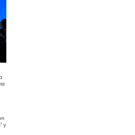
a
na
en
" y