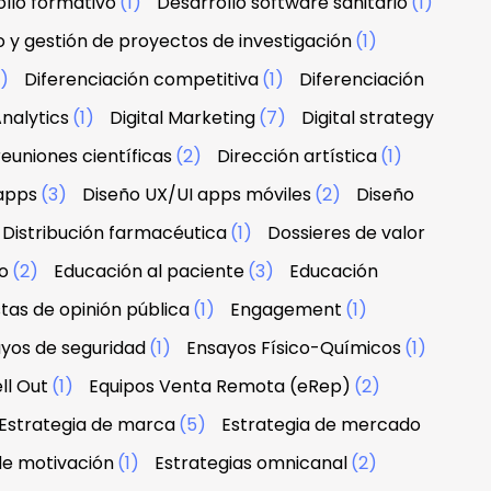
llo formativo
(1)
Desarrollo software sanitario
(1)
o y gestión de proyectos de investigación
(1)
1)
Diferenciación competitiva
(1)
Diferenciación
nalytics
(1)
Digital Marketing
(7)
Digital strategy
euniones científicas
(2)
Dirección artística
(1)
apps
(3)
Diseño UX/UI apps móviles
(2)
Diseño
Distribución farmacéutica
(1)
Dossieres de valor
o
(2)
Educación al paciente
(3)
Educación
tas de opinión pública
(1)
Engagement
(1)
yos de seguridad
(1)
Ensayos Físico-Químicos
(1)
ll Out
(1)
Equipos Venta Remota (eRep)
(2)
Estrategia de marca
(5)
Estrategia de mercado
de motivación
(1)
Estrategias omnicanal
(2)