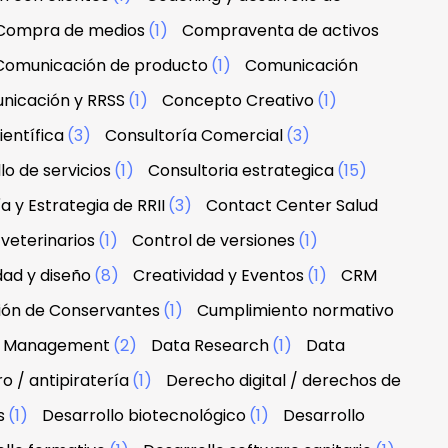
Compra de medios
(1)
Compraventa de activos
Comunicación de producto
(1)
Comunicación
nicación y RRSS
(1)
Concepto Creativo
(1)
ientífica
(3)
Consultoría Comercial
(3)
lo de servicios
(1)
Consultoria estrategica
(15)
a y Estrategia de RRII
(3)
Contact Center Salud
veterinarios
(1)
Control de versiones
(1)
dad y diseño
(8)
Creatividad y Eventos
(1)
CRM
ción de Conservantes
(1)
Cumplimiento normativo
 & Management
(2)
Data Research
(1)
Data
 / antipiratería
(1)
Derecho digital / derechos de
s
(1)
Desarrollo biotecnológico
(1)
Desarrollo