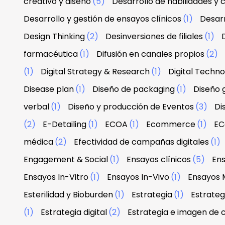
creativo y diseño
(5)
Desarrollo de habilidades y
Desarrollo y gestión de ensayos clínicos
(1)
Desarr
Design Thinking
(2)
Desinversiones de filiales
(1)
farmacéutica
(1)
Difusión en canales propios
(2)
(1)
Digital Strategy & Research
(1)
Digital Techn
Disease plan
(1)
Diseño de packaging
(1)
Diseño g
verbal
(1)
Diseño y producción de Eventos
(3)
Di
(2)
E-Detailing
(1)
ECOA
(1)
Ecommerce
(1)
EC
médica
(2)
Efectividad de campañas digitales
(1)
Engagement & Social
(1)
Ensayos clínicos
(5)
Ens
Ensayos In-Vitro
(1)
Ensayos In-Vivo
(1)
Ensayos 
Esterilidad y Bioburden
(1)
Estrategia
(1)
Estrateg
(1)
Estrategia digital
(2)
Estrategia e imagen de