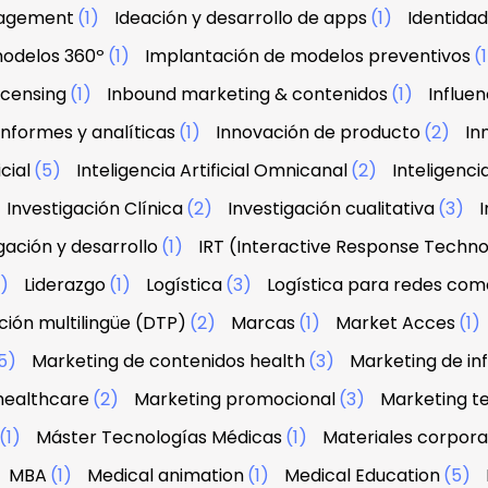
agement
(1)
Ideación y desarrollo de apps
(1)
Identidad
modelos 360º
(1)
Implantación de modelos preventivos
(
licensing
(1)
Inbound marketing & contenidos
(1)
Influe
Informes y analíticas
(1)
Innovación de producto
(2)
In
icial
(5)
Inteligencia Artificial Omnicanal
(2)
Inteligenci
Investigación Clínica
(2)
Investigación cualitativa
(3)
I
gación y desarrollo
(1)
IRT (Interactive Response Techn
2)
Liderazgo
(1)
Logística
(3)
Logística para redes com
ión multilingüe (DTP)
(2)
Marcas
(1)
Market Acces
(1)
5)
Marketing de contenidos health
(3)
Marketing de in
healthcare
(2)
Marketing promocional
(3)
Marketing te
(1)
Máster Tecnologías Médicas
(1)
Materiales corpora
MBA
(1)
Medical animation
(1)
Medical Education
(5)