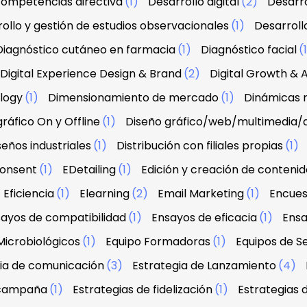
 competencias directiva
(1)
Desarrollo digital
(2)
Desarro
ollo y gestión de estudios observacionales
(1)
Desarroll
Diagnóstico cutáneo en farmacia
(1)
Diagnóstico facial
(
Digital Experience Design & Brand
(2)
Digital Growth & A
ology
(1)
Dimensionamiento de mercado
(1)
Dinámicas r
ráfico On y Offline
(1)
Diseño gráfico/web/multimedia/
seños industriales
(1)
Distribución con filiales propias
(1)
onsent
(1)
EDetailing
(1)
Edición y creación de contenid
Eficiencia
(1)
Elearning
(2)
Email Marketing
(1)
Encues
ayos de compatibilidad
(1)
Ensayos de eficacia
(1)
Ensa
Microbiológicos
(1)
Equipo Formadoras
(1)
Equipos de Se
ia de comunicación
(3)
Estrategia de Lanzamiento
(4)
 campaña
(1)
Estrategias de fidelización
(1)
Estrategias 