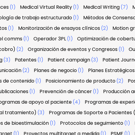
ices
(1)
Medical Virtual Reality
(1)
Medical Writing
(7)
M
logía de trabajo estructurado
(1)
Métodos de Consens
tos
(1)
Monitorización de ensayos clínicos
(2)
Motion g
el comms
(1)
Operador 3PL
(1)
Optimización de cobert
 cobro)
(2)
Organización de eventos y Congresos
(1)
Ou
g
(3)
Patentes
(1)
Patient campaign
(3)
Patient Jour
unicación
(2)
Planes de negocio
(1)
Planes Estratégicos
s de contenido
(1)
Posicionamiento de producto
(2)
Po
ublicaciones
(1)
Prevención de cáncer
(1)
Producción au
ogramas de apoyo al paciente
(4)
Programas de experi
al tratamiento)
(3)
Programas de Soporte a Pacientes 
s de bioestimulación
(1)
Protocolos de seguimiento
(1)
arget
(1)
Proyectos multitarget a medida
(1)
PSMF
(1)