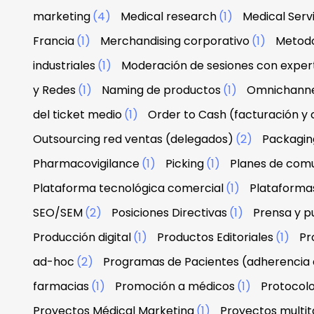
marketing
(4)
Medical research
(1)
Medical Serv
Francia
(1)
Merchandising corporativo
(1)
Metodo
industriales
(1)
Moderación de sesiones con exper
y Redes
(1)
Naming de productos
(1)
Omnichann
del ticket medio
(1)
Order to Cash (facturación y
Outsourcing red ventas (delegados)
(2)
Packagin
Pharmacovigilance
(1)
Picking
(1)
Planes de com
Plataforma tecnológica comercial
(1)
Plataforma
SEO/SEM
(2)
Posiciones Directivas
(1)
Prensa y p
Producción digital
(1)
Productos Editoriales
(1)
Pr
ad-hoc
(2)
Programas de Pacientes (adherencia 
farmacias
(1)
Promoción a médicos
(1)
Protocolo
Proyectos Médical Marketing
(1)
Proyectos multit