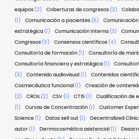
equipos
(2)
Coberturas de congresos
(2)
Colabo
(1)
Comunicación a pacientes
(6)
Comunicación 
estratégica
(1)
Comunicación interna
(3)
Comuni
Congresos
(5)
Consensos científicos
(4)
Consul
Consultoría de formación
(1)
Consultoría de mark
Consultoría financiera y estratégica
(1)
Consultor
(3)
Contenido audiovisual
(1)
Contenidos científi
Cosmecéutica funcional
(1)
Creación de contenid
(2)
CROs
(2)
CSV
(1)
CTIS
(1)
Cualificación de 
(1)
Curvas de Concentración
(1)
Customer Exper
Science
(1)
Datos sell out
(1)
Decentralized Clinica
autor
(1)
Dermocosmética asistencial
(1)
Desarro