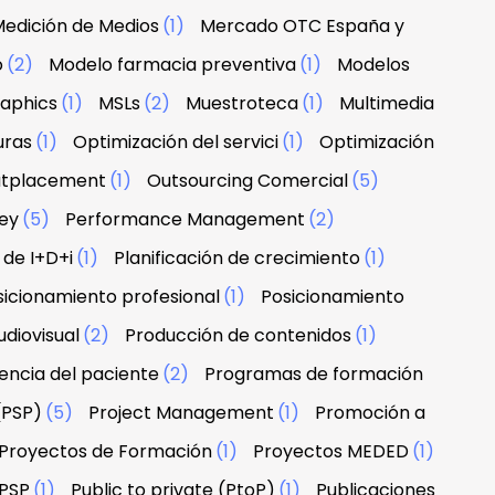
edición de Medios
(1)
Mercado OTC España y
o
(2)
Modelo farmacia preventiva
(1)
Modelos
raphics
(1)
MSLs
(2)
Muestroteca
(1)
Multimedia
uras
(1)
Optimización del servici
(1)
Optimización
tplacement
(1)
Outsourcing Comercial
(5)
ney
(5)
Performance Management
(2)
 de I+D+i
(1)
Planificación de crecimiento
(1)
sicionamiento profesional
(1)
Posicionamiento
diovisual
(2)
Producción de contenidos
(1)
encia del paciente
(2)
Programas de formación
(PSP)
(5)
Project Management
(1)
Promoción a
Proyectos de Formación
(1)
Proyectos MEDED
(1)
PSP
(1)
Public to private (PtoP)
(1)
Publicaciones