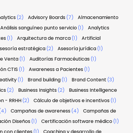
alytics
(2)
Advisory Boards
(7)
Almacenamiento
Análisis sanguíneo punto servicio
(1)
Analytics
tes
(1)
Arquitectura de marca
(1)
Artificial
sesoría estratégica
(2)
Asesoría jurídica
(1)
de Venta
(1)
Auditorías Farmacéuticas
(1)
ión CTIS
(1)
Awareness a Pacientes
(1)
ativity
(1)
Brand building
(1)
Brand Content
(3)
ics
(2)
Business Insights
(2)
Business Intelligence
ón - RRHH
(2)
Cálculo de objetivos e incentivos
(1)
(4)
Campañas de awareness
(4)
Campañas de
ación Diseños
(1)
Certificación software médico
(1)
n con clientes
(1)
Coaching y desarrollo de