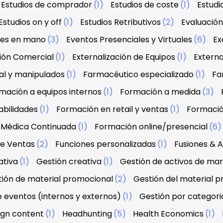
Estudios de comprador
(1)
Estudios de coste
(1)
Estud
Estudios on y off
(1)
Estudios Retributivos
(2)
Evaluació
ves en mano
(3)
Eventos Presenciales y Virtuales
(6)
Ex
ción Comercial
(1)
Externalización de Equipos
(1)
Externa
al y manipulados
(1)
Farmacéutico especializado
(1)
Fa
mación a equipos internos
(1)
Formación a medida
(3)
abilidades
(1)
Formación en retail y ventas
(1)
Formació
 Médica Continuada
(1)
Formación online/presencial
(6
de Ventas
(2)
Funciones personalizadas
(1)
Fusiones & A
ativa
(1)
Gestión creativa
(1)
Gestión de activos de ma
ión de material promocional
(2)
Gestión del material 
e eventos (internos y externos)
(1)
Gestión por categori
sign content
(1)
Headhunting
(5)
Health Economics
(1)