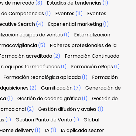
ios de mercado
(3)
Estudios de tendencias
(1)
n de Competencias
(1)
Eventos
(11)
Eventos
ecutive Search
(4)
Experiential marketing
(1)
lización equipos de ventas
(1)
Externalización
rmacovigilancia
(5)
Ficheros profesionales de la
Formación acreditada
(2)
Formación Continuada
n equipos farmacéuticos
(1)
Formación eReps
(1)
)
Formación tecnológica aplicada
(1)
Formación
dquisiciones
(2)
Gamificación
(7)
Generación de
rca
(1)
Gestión de cadena gráfica
(1)
Gestión de
promocional
(2)
Gestión difusión y avales
(1)
as
(1)
Gestión Punto de Venta
(1)
Global
Home delivery
(1)
IA
(1)
IA aplicada sector