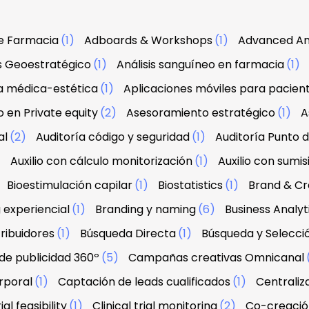
e Farmacia
(1)
Adboards & Workshops
(1)
Advanced An
is Geoestratégico
(1)
Análisis sanguíneo en farmacia
(1)
a médica-estética
(1)
Aplicaciones móviles para pacien
 en Private equity
(2)
Asesoramiento estratégico
(1)
A
al
(2)
Auditoría código y seguridad
(1)
Auditoría Punto 
)
Auxilio con cálculo monitorización
(1)
Auxilio con sumis
Bioestimulación capilar
(1)
Biostatistics
(1)
Brand & Cre
 experiencial
(1)
Branding y naming
(6)
Business Analyt
ribuidores
(1)
Búsqueda Directa
(1)
Búsqueda y Selecci
e publicidad 360º
(5)
Campañas creativas Omnicanal
rporal
(1)
Captación de leads cualificados
(1)
Centraliz
ial feasibility
(1)
Clinical trial monitoring
(2)
Co-creació