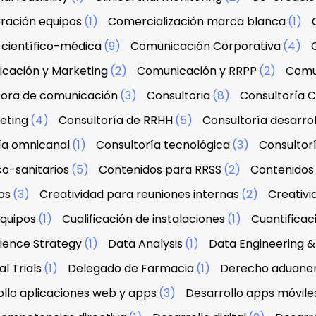
ración equipos
(1)
Comercialización marca blanca
(1)
científico-médica
(9)
Comunicación Corporativa
(4)
cación y Marketing
(2)
Comunicación y RRPP
(2)
Comu
tora de comunicación
(3)
Consultoria
(8)
Consultoría C
eting
(4)
Consultoría de RRHH
(5)
Consultoría desarrol
ía omnicanal
(1)
Consultoría tecnológica
(3)
Consultorí
co-sanitarios
(5)
Contenidos para RRSS
(2)
Contenidos 
os
(3)
Creatividad para reuniones internas
(2)
Creativi
equipos
(1)
Cualificación de instalaciones
(1)
Cuantifica
ience Strategy
(1)
Data Analysis
(1)
Data Engineering
l Trials
(1)
Delegado de Farmacia
(1)
Derecho aduanero
llo aplicaciones web y apps
(3)
Desarrollo apps móvile