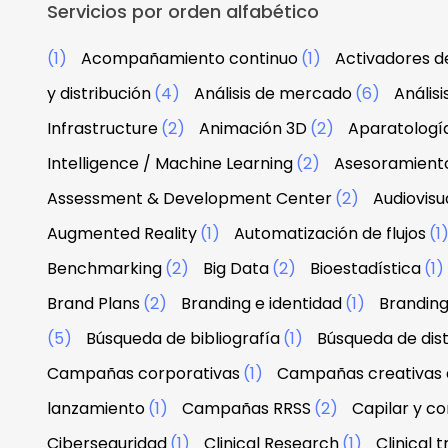
Servicios por orden alfabético
(1)
Acompañamiento continuo
(1)
Activadores d
y distribución
(4)
Análisis de mercado
(6)
Anális
Infrastructure
(2)
Animación 3D
(2)
Aparatologí
Intelligence / Machine Learning
(2)
Asesoramiento
Assessment & Development Center
(2)
Audiovisu
Augmented Reality
(1)
Automatización de flujos
(1
Benchmarking
(2)
Big Data
(2)
Bioestadística
(1)
Brand Plans
(2)
Branding e identidad
(1)
Branding
(5)
Búsqueda de bibliografía
(1)
Búsqueda de dist
Campañas corporativas
(1)
Campañas creativas d
lanzamiento
(1)
Campañas RRSS
(2)
Capilar y co
Ciberseguridad
(1)
Clinical Research
(1)
Clinical tr