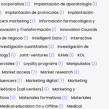
 corporativa
(2)
Implantación de aparatología
(1)
1)
Implantación de protocolos
(1)
Implantación
ncers marketing
(2)
Información farmacológica y
novación y Transformación
(1)
Innovation Councils
a de negocio
(1)
Intelligent Data
(1)
Interactive
nvestigación cuantitativa
(2)
Investigación de
ology)
(1)
Joint-ventures
(2)
KAMs
(1)
KOL
erciales
(1)
Loyalty programs
(1)
Manipulados
(2)
Market access
(7)
Market research
(3)
fluencers
(1)
Marketing digital
(7)
Marketing
lefónico (call centers)
(1)
Marketing y
tivos
(2)
Materiales formativos
(2)
Materiales
Medical education On y Offline
(1)
Medical