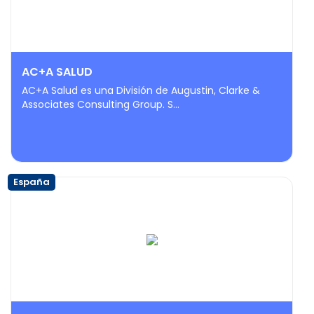
AC+A SALUD
AC+A Salud es una División de Augustin, Clarke &
Associates Consulting Group. S...
España