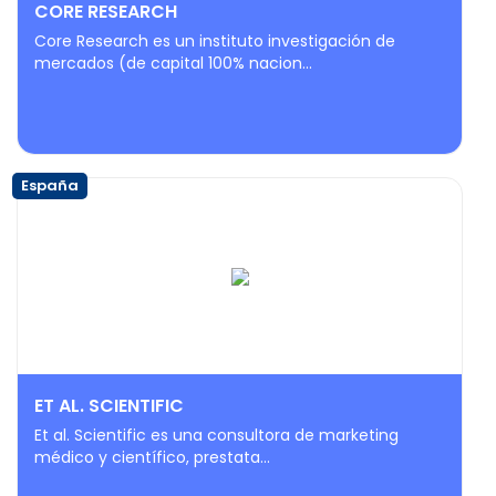
CORE RESEARCH
Core Research es un instituto investigación de
mercados (de capital 100% nacion...
España
ET AL. SCIENTIFIC
Et al. Scientific es una consultora de marketing
médico y científico, prestata...