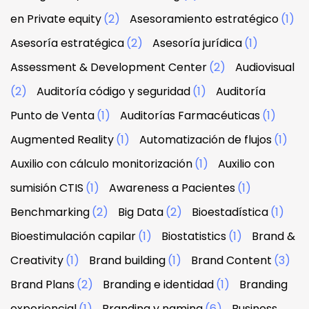
en Private equity
(2)
Asesoramiento estratégico
(1)
Asesoría estratégica
(2)
Asesoría jurídica
(1)
Assessment & Development Center
(2)
Audiovisual
(2)
Auditoría código y seguridad
(1)
Auditoría
Punto de Venta
(1)
Auditorías Farmacéuticas
(1)
Augmented Reality
(1)
Automatización de flujos
(1)
Auxilio con cálculo monitorización
(1)
Auxilio con
sumisión CTIS
(1)
Awareness a Pacientes
(1)
Benchmarking
(2)
Big Data
(2)
Bioestadística
(1)
Bioestimulación capilar
(1)
Biostatistics
(1)
Brand &
Creativity
(1)
Brand building
(1)
Brand Content
(3)
Brand Plans
(2)
Branding e identidad
(1)
Branding
experiencial
(1)
Branding y naming
(6)
Business