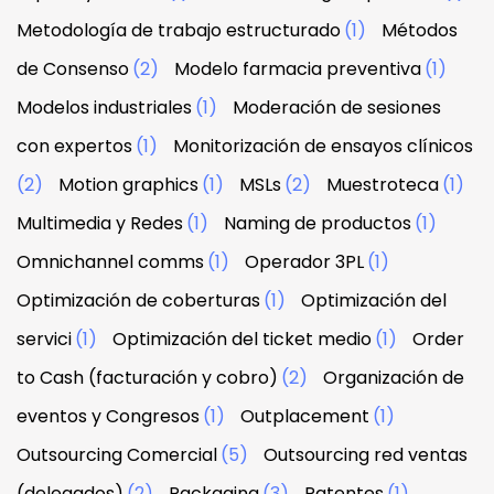
Metodología de trabajo estructurado
(1)
Métodos
de Consenso
(2)
Modelo farmacia preventiva
(1)
Modelos industriales
(1)
Moderación de sesiones
con expertos
(1)
Monitorización de ensayos clínicos
(2)
Motion graphics
(1)
MSLs
(2)
Muestroteca
(1)
Multimedia y Redes
(1)
Naming de productos
(1)
Omnichannel comms
(1)
Operador 3PL
(1)
Optimización de coberturas
(1)
Optimización del
servici
(1)
Optimización del ticket medio
(1)
Order
to Cash (facturación y cobro)
(2)
Organización de
eventos y Congresos
(1)
Outplacement
(1)
Outsourcing Comercial
(5)
Outsourcing red ventas
(delegados)
(2)
Packaging
(3)
Patentes
(1)