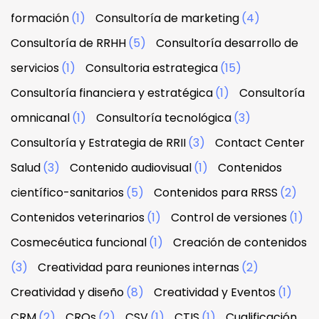
formación
(1)
Consultoría de marketing
(4)
Consultoría de RRHH
(5)
Consultoría desarrollo de
servicios
(1)
Consultoria estrategica
(15)
Consultoría financiera y estratégica
(1)
Consultoría
omnicanal
(1)
Consultoría tecnológica
(3)
Consultoría y Estrategia de RRII
(3)
Contact Center
Salud
(3)
Contenido audiovisual
(1)
Contenidos
científico-sanitarios
(5)
Contenidos para RRSS
(2)
Contenidos veterinarios
(1)
Control de versiones
(1)
Cosmecéutica funcional
(1)
Creación de contenidos
(3)
Creatividad para reuniones internas
(2)
Creatividad y diseño
(8)
Creatividad y Eventos
(1)
CRM
(2)
CROs
(2)
CSV
(1)
CTIS
(1)
Cualificación