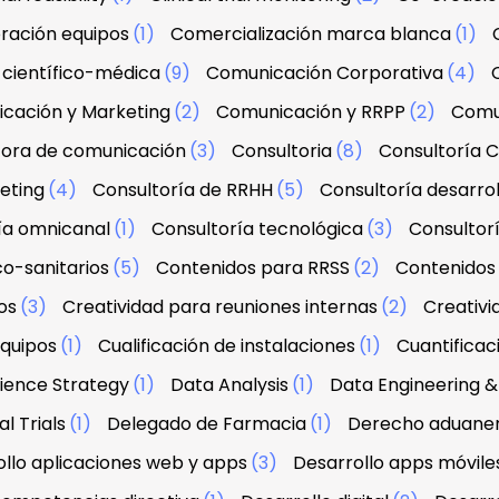
ración equipos
(1)
Comercialización marca blanca
(1)
científico-médica
(9)
Comunicación Corporativa
(4)
cación y Marketing
(2)
Comunicación y RRPP
(2)
Comu
tora de comunicación
(3)
Consultoria
(8)
Consultoría C
eting
(4)
Consultoría de RRHH
(5)
Consultoría desarrol
ía omnicanal
(1)
Consultoría tecnológica
(3)
Consultorí
co-sanitarios
(5)
Contenidos para RRSS
(2)
Contenidos 
os
(3)
Creatividad para reuniones internas
(2)
Creativi
equipos
(1)
Cualificación de instalaciones
(1)
Cuantifica
ience Strategy
(1)
Data Analysis
(1)
Data Engineering
l Trials
(1)
Delegado de Farmacia
(1)
Derecho aduanero
llo aplicaciones web y apps
(3)
Desarrollo apps móvile