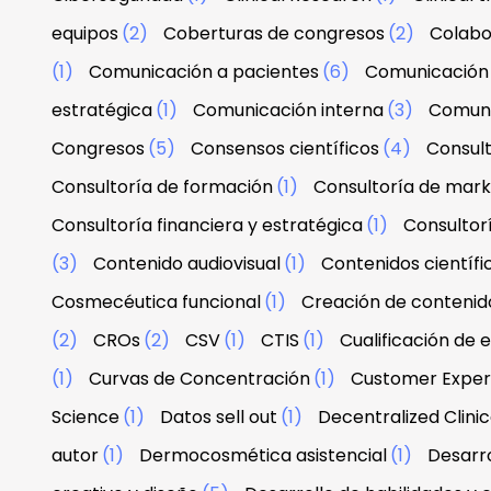
equipos
(2)
Coberturas de congresos
(2)
Colabo
(1)
Comunicación a pacientes
(6)
Comunicación 
estratégica
(1)
Comunicación interna
(3)
Comuni
Congresos
(5)
Consensos científicos
(4)
Consul
Consultoría de formación
(1)
Consultoría de mark
Consultoría financiera y estratégica
(1)
Consultor
(3)
Contenido audiovisual
(1)
Contenidos científi
Cosmecéutica funcional
(1)
Creación de contenid
(2)
CROs
(2)
CSV
(1)
CTIS
(1)
Cualificación de 
(1)
Curvas de Concentración
(1)
Customer Exper
Science
(1)
Datos sell out
(1)
Decentralized Clinica
autor
(1)
Dermocosmética asistencial
(1)
Desarro