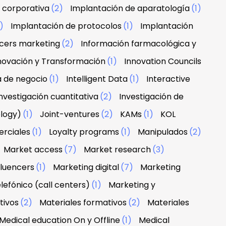
 corporativa
(2)
Implantación de aparatología
(1)
1)
Implantación de protocolos
(1)
Implantación
ncers marketing
(2)
Información farmacológica y
novación y Transformación
(1)
Innovation Councils
a de negocio
(1)
Intelligent Data
(1)
Interactive
nvestigación cuantitativa
(2)
Investigación de
ology)
(1)
Joint-ventures
(2)
KAMs
(1)
KOL
erciales
(1)
Loyalty programs
(1)
Manipulados
(2)
Market access
(7)
Market research
(3)
fluencers
(1)
Marketing digital
(7)
Marketing
lefónico (call centers)
(1)
Marketing y
tivos
(2)
Materiales formativos
(2)
Materiales
Medical education On y Offline
(1)
Medical