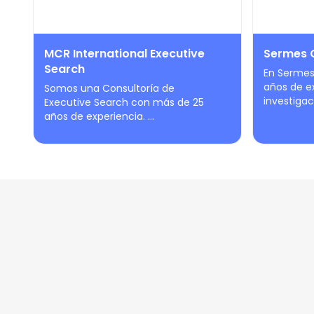
MCR International Executive
Sermes 
Search
En Serme
años de e
Somos una Consultoría de
investigaci
Executive Search con más de 25
años de experiencia. ...