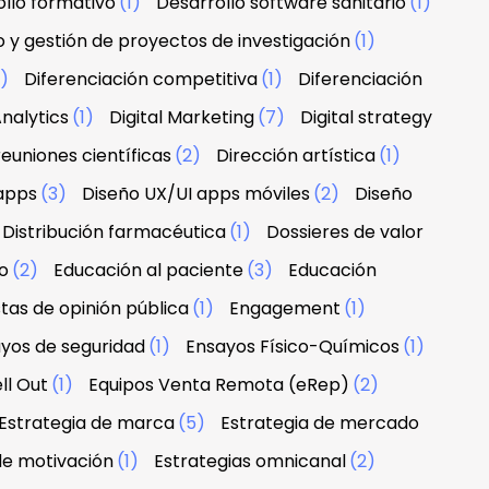
llo formativo
(1)
Desarrollo software sanitario
(1)
o y gestión de proyectos de investigación
(1)
1)
Diferenciación competitiva
(1)
Diferenciación
nalytics
(1)
Digital Marketing
(7)
Digital strategy
euniones científicas
(2)
Dirección artística
(1)
apps
(3)
Diseño UX/UI apps móviles
(2)
Diseño
Distribución farmacéutica
(1)
Dossieres de valor
o
(2)
Educación al paciente
(3)
Educación
tas de opinión pública
(1)
Engagement
(1)
yos de seguridad
(1)
Ensayos Físico-Químicos
(1)
ll Out
(1)
Equipos Venta Remota (eRep)
(2)
Estrategia de marca
(5)
Estrategia de mercado
de motivación
(1)
Estrategias omnicanal
(2)