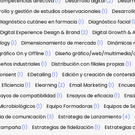
 competencias directiva
(1)
Desarrollo digital
(2)
Desarro
ollo y gestión de estudios observacionales
(1)
Desarroll
Diagnóstico cutáneo en farmacia
(1)
Diagnóstico facial
(
Digital Experience Design & Brand
(2)
Digital Growth & A
ology
(1)
Dimensionamiento de mercado
(1)
Dinámicas r
ráfico On y Offline
(1)
Diseño gráfico/web/multimedia/
seños industriales
(1)
Distribución con filiales propias
(1)
onsent
(1)
EDetailing
(1)
Edición y creación de contenid
Eficiencia
(1)
Elearning
(2)
Email Marketing
(1)
Encues
ayos de compatibilidad
(1)
Ensayos de eficacia
(1)
Ensa
Microbiológicos
(1)
Equipo Formadoras
(1)
Equipos de Se
ia de comunicación
(3)
Estrategia de Lanzamiento
(4)
 campaña
(1)
Estrategias de fidelización
(1)
Estrategias 