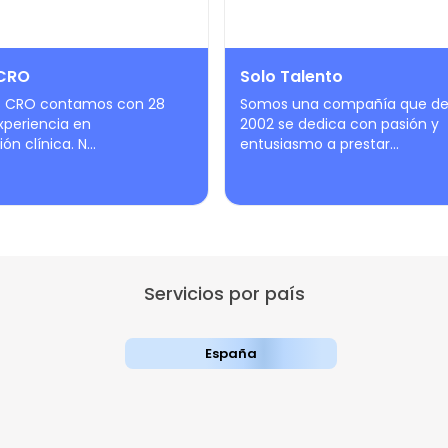
CRO
Solo Talento
s CRO contamos con 28
Somos una compañía que d
xperiencia en
2002 se dedica con pasión y
ón clínica. N...
entusiasmo a prestar...
Servicios por país
España