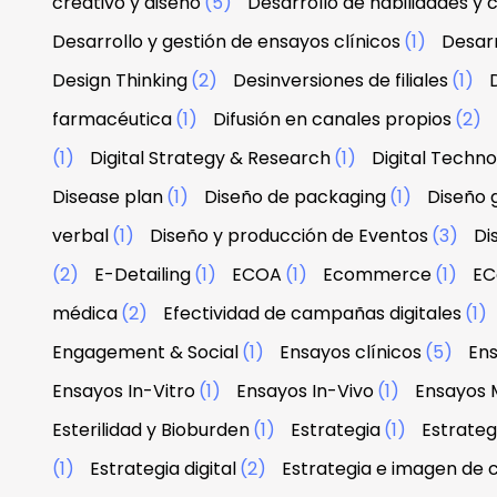
creativo y diseño
(5)
Desarrollo de habilidades y
Desarrollo y gestión de ensayos clínicos
(1)
Desarr
Design Thinking
(2)
Desinversiones de filiales
(1)
farmacéutica
(1)
Difusión en canales propios
(2)
(1)
Digital Strategy & Research
(1)
Digital Techn
Disease plan
(1)
Diseño de packaging
(1)
Diseño g
verbal
(1)
Diseño y producción de Eventos
(3)
Di
(2)
E-Detailing
(1)
ECOA
(1)
Ecommerce
(1)
EC
médica
(2)
Efectividad de campañas digitales
(1)
Engagement & Social
(1)
Ensayos clínicos
(5)
Ens
Ensayos In-Vitro
(1)
Ensayos In-Vivo
(1)
Ensayos 
Esterilidad y Bioburden
(1)
Estrategia
(1)
Estrateg
(1)
Estrategia digital
(2)
Estrategia e imagen de