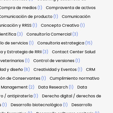
Compra de medios
(1)
Compraventa de activos
Comunicación de producto
(1)
Comunicación
nicación y RRSS
(1)
Concepto Creativo
(1)
ientífica
(3)
Consultoría Comercial
(3)
lo de servicios
(1)
Consultoria estrategica
(15)
a y Estrategia de RRII
(3)
Contact Center Salud
veterinarios
(1)
Control de versiones
(1)
dad y diseño
(8)
Creatividad y Eventos
(1)
CRM
ción de Conservantes
(1)
Cumplimiento normativo
 & Management
(2)
Data Research
(1)
Data
 / antipiratería
(1)
Derecho digital / derechos de
s
(1)
Desarrollo biotecnológico
(1)
Desarrollo