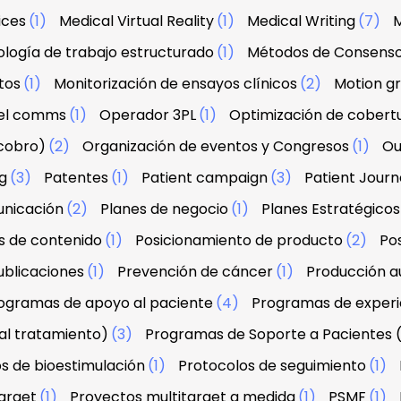
ices
(1)
Medical Virtual Reality
(1)
Medical Writing
(7)
M
logía de trabajo estructurado
(1)
Métodos de Consens
tos
(1)
Monitorización de ensayos clínicos
(2)
Motion g
el comms
(1)
Operador 3PL
(1)
Optimización de cobert
 cobro)
(2)
Organización de eventos y Congresos
(1)
Ou
g
(3)
Patentes
(1)
Patient campaign
(3)
Patient Jour
unicación
(2)
Planes de negocio
(1)
Planes Estratégicos
s de contenido
(1)
Posicionamiento de producto
(2)
Po
ublicaciones
(1)
Prevención de cáncer
(1)
Producción au
ogramas de apoyo al paciente
(4)
Programas de experi
al tratamiento)
(3)
Programas de Soporte a Pacientes 
s de bioestimulación
(1)
Protocolos de seguimiento
(1)
arget
(1)
Proyectos multitarget a medida
(1)
PSMF
(1)