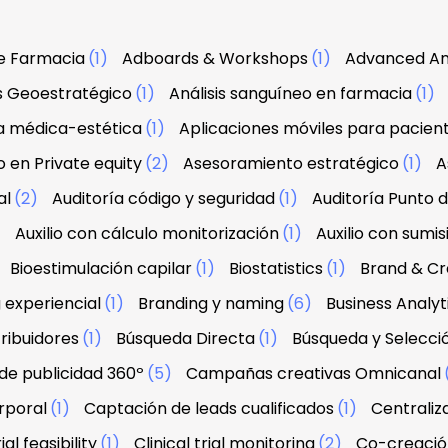
e Farmacia
(1)
Adboards & Workshops
(1)
Advanced An
is Geoestratégico
(1)
Análisis sanguíneo en farmacia
(1)
a médica-estética
(1)
Aplicaciones móviles para pacien
 en Private equity
(2)
Asesoramiento estratégico
(1)
A
al
(2)
Auditoría código y seguridad
(1)
Auditoría Punto 
)
Auxilio con cálculo monitorización
(1)
Auxilio con sumis
Bioestimulación capilar
(1)
Biostatistics
(1)
Brand & Cre
 experiencial
(1)
Branding y naming
(6)
Business Analyt
ribuidores
(1)
Búsqueda Directa
(1)
Búsqueda y Selecci
e publicidad 360º
(5)
Campañas creativas Omnicanal
rporal
(1)
Captación de leads cualificados
(1)
Centraliz
ial feasibility
(1)
Clinical trial monitoring
(2)
Co-creació