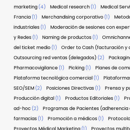
marketing
(4)
Medical research
(1)
Medical Serv
Francia
(1)
Merchandising corporativo
(1)
Metodo
industriales
(1)
Moderación de sesiones con exper
y Redes
(1)
Naming de productos
(1)
Omnichann
del ticket medio
(1)
Order to Cash (facturación y
Outsourcing red ventas (delegados)
(2)
Packagin
Pharmacovigilance
(1)
Picking
(1)
Planes de com
Plataforma tecnológica comercial
(1)
Plataforma
SEO/SEM
(2)
Posiciones Directivas
(1)
Prensa y p
Producción digital
(1)
Productos Editoriales
(1)
Pr
ad-hoc
(2)
Programas de Pacientes (adherencia 
farmacias
(1)
Promoción a médicos
(1)
Protocolo
Proyectos Médical Marketing
(1)
Proyectos multit