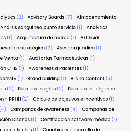
alytics
(2)
Advisory Boards
(7)
Almacenamiento
Análisis sanguíneo punto servicio
(1)
Analytics
tes
(1)
Arquitectura de marca
(1)
Artificial
sesoría estratégica
(2)
Asesoría jurídica
(1)
de Venta
(1)
Auditorías Farmacéuticas
(1)
ión CTIS
(1)
Awareness a Pacientes
(1)
ativity
(1)
Brand building
(1)
Brand Content
(3)
ics
(2)
Business Insights
(2)
Business Intelligence
ón - RRHH
(2)
Cálculo de objetivos e incentivos
(1)
(4)
Campañas de awareness
(4)
Campañas de
ación Diseños
(1)
Certificación software médico
(1)
n con clientes
(1)
Coaching y desarrollo de