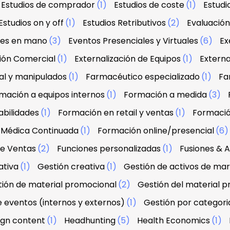
Estudios de comprador
(1)
Estudios de coste
(1)
Estud
Estudios on y off
(1)
Estudios Retributivos
(2)
Evaluació
ves en mano
(3)
Eventos Presenciales y Virtuales
(6)
Ex
ción Comercial
(1)
Externalización de Equipos
(1)
Externa
al y manipulados
(1)
Farmacéutico especializado
(1)
Fa
mación a equipos internos
(1)
Formación a medida
(3)
abilidades
(1)
Formación en retail y ventas
(1)
Formació
 Médica Continuada
(1)
Formación online/presencial
(6
de Ventas
(2)
Funciones personalizadas
(1)
Fusiones & A
ativa
(1)
Gestión creativa
(1)
Gestión de activos de ma
ión de material promocional
(2)
Gestión del material 
e eventos (internos y externos)
(1)
Gestión por categori
sign content
(1)
Headhunting
(5)
Health Economics
(1)