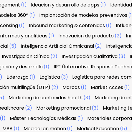
agement
(1)
Ideación y desarrollo de apps
(1)
Identidad
modelos 360º
(1)
Implantación de modelos preventivos
(
licensing
(1)
Inbound marketing & contenidos
(1)
Influe
Informes y analíticas
(1)
Innovación de producto
(2)
In
icial
(5)
Inteligencia Artificial Omnicanal
(2)
Inteligenci
Investigación Clínica
(2)
Investigación cualitativa
(3)
I
gación y desarrollo
(1)
IRT (Interactive Response Techn
2)
Liderazgo
(1)
Logística
(3)
Logística para redes com
ión multilingüe (DTP)
(2)
Marcas
(1)
Market Acces
(1)
5)
Marketing de contenidos health
(3)
Marketing de in
healthcare
(2)
Marketing promocional
(3)
Marketing te
(1)
Máster Tecnologías Médicas
(1)
Materiales corpora
MBA
(1)
Medical animation
(1)
Medical Education
(5)