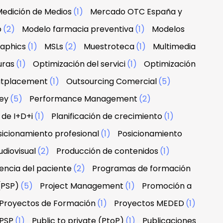
edición de Medios
(1)
Mercado OTC España y
o
(2)
Modelo farmacia preventiva
(1)
Modelos
raphics
(1)
MSLs
(2)
Muestroteca
(1)
Multimedia
uras
(1)
Optimización del servici
(1)
Optimización
tplacement
(1)
Outsourcing Comercial
(5)
ney
(5)
Performance Management
(2)
 de I+D+i
(1)
Planificación de crecimiento
(1)
sicionamiento profesional
(1)
Posicionamiento
diovisual
(2)
Producción de contenidos
(1)
encia del paciente
(2)
Programas de formación
(PSP)
(5)
Project Management
(1)
Promoción a
Proyectos de Formación
(1)
Proyectos MEDED
(1)
PSP
(1)
Public to private (PtoP)
(1)
Publicaciones