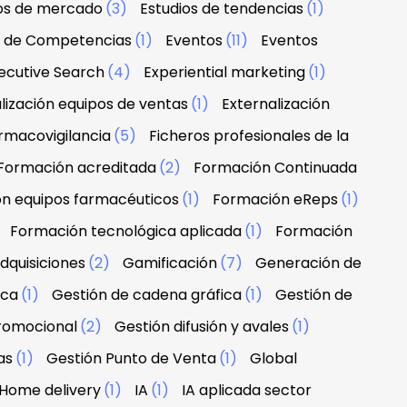
ios de mercado
(3)
Estudios de tendencias
(1)
n de Competencias
(1)
Eventos
(11)
Eventos
ecutive Search
(4)
Experiential marketing
(1)
lización equipos de ventas
(1)
Externalización
rmacovigilancia
(5)
Ficheros profesionales de la
Formación acreditada
(2)
Formación Continuada
n equipos farmacéuticos
(1)
Formación eReps
(1)
)
Formación tecnológica aplicada
(1)
Formación
dquisiciones
(2)
Gamificación
(7)
Generación de
rca
(1)
Gestión de cadena gráfica
(1)
Gestión de
promocional
(2)
Gestión difusión y avales
(1)
as
(1)
Gestión Punto de Venta
(1)
Global
Home delivery
(1)
IA
(1)
IA aplicada sector