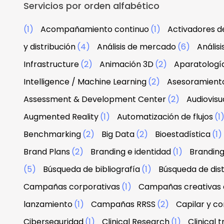
Servicios por orden alfabético
(1)
Acompañamiento continuo
(1)
Activadores d
y distribución
(4)
Análisis de mercado
(6)
Anális
Infrastructure
(2)
Animación 3D
(2)
Aparatologí
Intelligence / Machine Learning
(2)
Asesoramiento
Assessment & Development Center
(2)
Audiovisu
Augmented Reality
(1)
Automatización de flujos
(1
Benchmarking
(2)
Big Data
(2)
Bioestadística
(1)
Brand Plans
(2)
Branding e identidad
(1)
Branding
(5)
Búsqueda de bibliografía
(1)
Búsqueda de dist
Campañas corporativas
(1)
Campañas creativas d
lanzamiento
(1)
Campañas RRSS
(2)
Capilar y co
Ciberseguridad
(1)
Clinical Research
(1)
Clinical tr