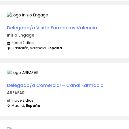
Delegado/a Visita Farmacias Valencia
Inizio Engage
hace 2 días
calendar_month
Castellón, Valencia
, España
place
Delegado/a Comercial – Canal Farmacia
AREAFAR
hace 2 días
calendar_month
Madrid
, España
place