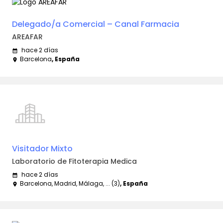
Delegado/a Comercial – Canal Farmacia
AREAFAR
hace 2 días
calendar_month
Barcelona
, España
place
Visitador Mixto
Laboratorio de Fitoterapia Medica
hace 2 días
calendar_month
Barcelona, Madrid, Málaga, ... (3)
, España
place