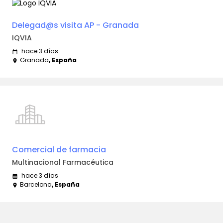
Delegad@s visita AP - Granada
IQVIA
hace 3 días
calendar_month
Granada
, España
place
Comercial de farmacia
Multinacional Farmacéutica
hace 3 días
calendar_month
Barcelona
, España
place