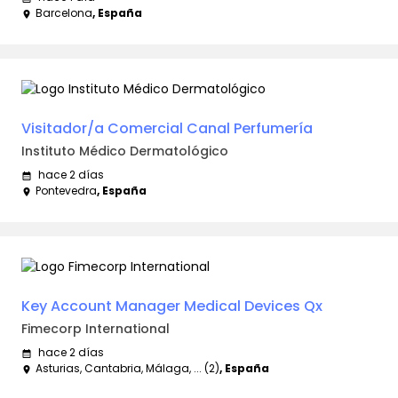
Barcelona
, España
place
Visitador/a Comercial Canal Perfumería
Instituto Médico Dermatológico
hace 2 días
calendar_month
Pontevedra
, España
place
Key Account Manager Medical Devices Qx
Fimecorp International
hace 2 días
calendar_month
Asturias, Cantabria, Málaga, ... (2)
, España
place