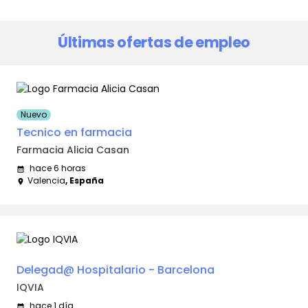
Últimas ofertas de empleo
Nuevo
Tecnico en farmacia
Farmacia Alicia Casan
hace 6 horas
calendar_month
Valencia
, España
place
Delegad@ Hospitalario - Barcelona
IQVIA
hace 1 día
calendar_month