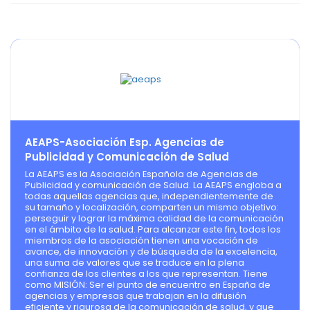
AEAPS-Asociación Esp. Agencias de
Publicidad y Comunicación de Salud
La AEAPS es la Asociación Española de Agencias de
Publicidad y comunicación de Salud. La AEAPS engloba a
todas aquellas agencias que, independientemente de
su tamaño y localización, comparten un mismo objetivo:
perseguir y lograr la máxima calidad de la comunicación
en el ámbito de la salud. Para alcanzar este fin, todos los
miembros de la asociación tienen una vocación de
avance, de innovación y de búsqueda de la excelencia,
una suma de valores que se traduce en la plena
confianza de los clientes a los que representan. Tiene
como MISIÓN: Ser el punto de encuentro en España de
agencias y empresas que trabajan en la difusión
eficiente y rigurosa de la comunicación de salud, y que