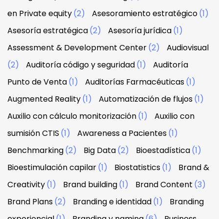
en Private equity
(2)
Asesoramiento estratégico
(1)
Asesoría estratégica
(2)
Asesoría jurídica
(1)
Assessment & Development Center
(2)
Audiovisual
(2)
Auditoría código y seguridad
(1)
Auditoría
Punto de Venta
(1)
Auditorías Farmacéuticas
(1)
Augmented Reality
(1)
Automatización de flujos
(1)
Auxilio con cálculo monitorización
(1)
Auxilio con
sumisión CTIS
(1)
Awareness a Pacientes
(1)
Benchmarking
(2)
Big Data
(2)
Bioestadística
(1)
Bioestimulación capilar
(1)
Biostatistics
(1)
Brand &
Creativity
(1)
Brand building
(1)
Brand Content
(3)
Brand Plans
(2)
Branding e identidad
(1)
Branding
experiencial
(1)
Branding y naming
(6)
Business