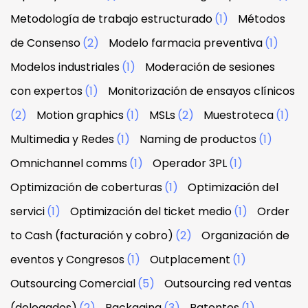
Metodología de trabajo estructurado
(1)
Métodos
de Consenso
(2)
Modelo farmacia preventiva
(1)
Modelos industriales
(1)
Moderación de sesiones
con expertos
(1)
Monitorización de ensayos clínicos
(2)
Motion graphics
(1)
MSLs
(2)
Muestroteca
(1)
Multimedia y Redes
(1)
Naming de productos
(1)
Omnichannel comms
(1)
Operador 3PL
(1)
Optimización de coberturas
(1)
Optimización del
servici
(1)
Optimización del ticket medio
(1)
Order
to Cash (facturación y cobro)
(2)
Organización de
eventos y Congresos
(1)
Outplacement
(1)
Outsourcing Comercial
(5)
Outsourcing red ventas
(delegados)
(2)
Packaging
(3)
Patentes
(1)