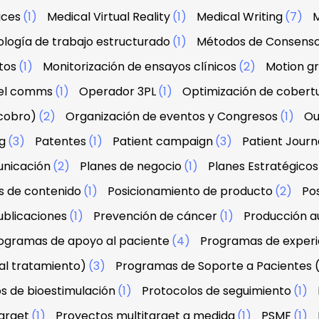
ices
(1)
Medical Virtual Reality
(1)
Medical Writing
(7)
M
logía de trabajo estructurado
(1)
Métodos de Consens
tos
(1)
Monitorización de ensayos clínicos
(2)
Motion g
el comms
(1)
Operador 3PL
(1)
Optimización de cobert
 cobro)
(2)
Organización de eventos y Congresos
(1)
Ou
g
(3)
Patentes
(1)
Patient campaign
(3)
Patient Jour
unicación
(2)
Planes de negocio
(1)
Planes Estratégicos
s de contenido
(1)
Posicionamiento de producto
(2)
Po
ublicaciones
(1)
Prevención de cáncer
(1)
Producción au
ogramas de apoyo al paciente
(4)
Programas de experi
al tratamiento)
(3)
Programas de Soporte a Pacientes 
s de bioestimulación
(1)
Protocolos de seguimiento
(1)
arget
(1)
Proyectos multitarget a medida
(1)
PSMF
(1)