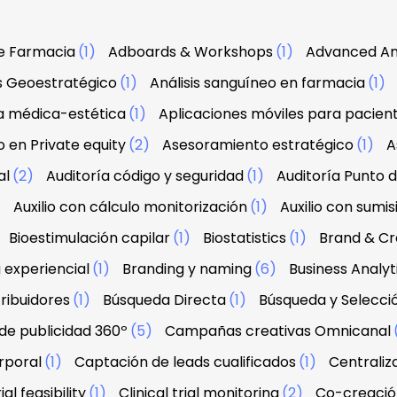
e Farmacia
(1)
Adboards & Workshops
(1)
Advanced An
is Geoestratégico
(1)
Análisis sanguíneo en farmacia
(1)
a médica-estética
(1)
Aplicaciones móviles para pacien
 en Private equity
(2)
Asesoramiento estratégico
(1)
A
al
(2)
Auditoría código y seguridad
(1)
Auditoría Punto 
)
Auxilio con cálculo monitorización
(1)
Auxilio con sumis
Bioestimulación capilar
(1)
Biostatistics
(1)
Brand & Cre
 experiencial
(1)
Branding y naming
(6)
Business Analyt
ribuidores
(1)
Búsqueda Directa
(1)
Búsqueda y Selecci
e publicidad 360º
(5)
Campañas creativas Omnicanal
rporal
(1)
Captación de leads cualificados
(1)
Centraliz
ial feasibility
(1)
Clinical trial monitoring
(2)
Co-creació