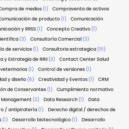
Compra de medios
(1)
Compraventa de activos
Comunicación de producto
(1)
Comunicación
nicación y RRSS
(1)
Concepto Creativo
(1)
ientífica
(3)
Consultoría Comercial
(3)
lo de servicios
(1)
Consultoria estrategica
(15)
a y Estrategia de RRII
(3)
Contact Center Salud
veterinarios
(1)
Control de versiones
(1)
dad y diseño
(8)
Creatividad y Eventos
(1)
CRM
ción de Conservantes
(1)
Cumplimiento normativo
 & Management
(2)
Data Research
(1)
Data
 / antipiratería
(1)
Derecho digital / derechos de
s
(1)
Desarrollo biotecnológico
(1)
Desarrollo