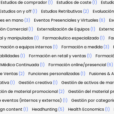
Estudios de comprador
(1)
Estudios de coste
(1)
Estud
Estudios on y off
(1)
Estudios Retributivos
(2)
Evaluació
ves en mano
(3)
Eventos Presenciales y Virtuales
(6)
Ex
ción Comercial
(1)
Externalización de Equipos
(1)
Externa
al y manipulados
(1)
Farmacéutico especializado
(1)
Fa
mación a equipos internos
(1)
Formación a medida
(3)
abilidades
(1)
Formación en retail y ventas
(1)
Formació
 Médica Continuada
(1)
Formación online/presencial
(6
de Ventas
(2)
Funciones personalizadas
(1)
Fusiones & A
ativa
(1)
Gestión creativa
(1)
Gestión de activos de ma
ión de material promocional
(2)
Gestión del material 
e eventos (internos y externos)
(1)
Gestión por categori
sign content
(1)
Headhunting
(5)
Health Economics
(1)