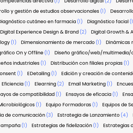
 competencias directiva
(1)
Desarrollo digital
(2)
Desarro
ollo y gestión de estudios observacionales
(1)
Desarroll
Diagnóstico cutáneo en farmacia
(1)
Diagnóstico facial
(
Digital Experience Design & Brand
(2)
Digital Growth & A
ology
(1)
Dimensionamiento de mercado
(1)
Dinámicas r
ráfico On y Offline
(1)
Diseño gráfico/web/multimedia/
seños industriales
(1)
Distribución con filiales propias
(1)
onsent
(1)
EDetailing
(1)
Edición y creación de contenid
Eficiencia
(1)
Elearning
(2)
Email Marketing
(1)
Encues
ayos de compatibilidad
(1)
Ensayos de eficacia
(1)
Ensa
Microbiológicos
(1)
Equipo Formadoras
(1)
Equipos de Se
ia de comunicación
(3)
Estrategia de Lanzamiento
(4)
 campaña
(1)
Estrategias de fidelización
(1)
Estrategias 