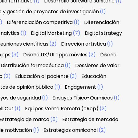
llo formativo
(1)
Desarrollo software sanitario
(1)
o y gestión de proyectos de investigación
(1)
1)
Diferenciación competitiva
(1)
Diferenciación
nalytics
(1)
Digital Marketing
(7)
Digital strategy
euniones científicas
(2)
Dirección artística
(1)
apps
(3)
Diseño UX/UI apps móviles
(2)
Diseño
Distribución farmacéutica
(1)
Dossieres de valor
o
(2)
Educación al paciente
(3)
Educación
tas de opinión pública
(1)
Engagement
(1)
yos de seguridad
(1)
Ensayos Físico-Químicos
(1)
ll Out
(1)
Equipos Venta Remota (eRep)
(2)
Estrategia de marca
(5)
Estrategia de mercado
de motivación
(1)
Estrategias omnicanal
(2)