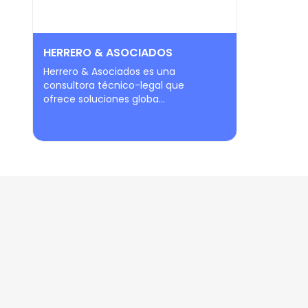
HERRERO & ASOCIADOS
Herrero & Asociados es una
consultora técnico-legal que
ofrece soluciones globa...