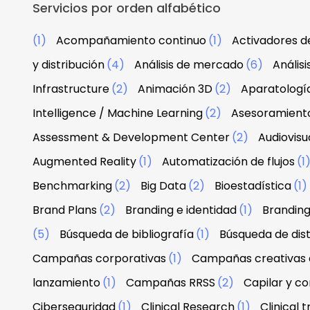
Servicios por orden alfabético
(1)
Acompañamiento continuo
(1)
Activadores d
y distribución
(4)
Análisis de mercado
(6)
Anális
Infrastructure
(2)
Animación 3D
(2)
Aparatologí
Intelligence / Machine Learning
(2)
Asesoramiento
Assessment & Development Center
(2)
Audiovisu
Augmented Reality
(1)
Automatización de flujos
(1
Benchmarking
(2)
Big Data
(2)
Bioestadística
(1)
Brand Plans
(2)
Branding e identidad
(1)
Branding
(5)
Búsqueda de bibliografía
(1)
Búsqueda de dist
Campañas corporativas
(1)
Campañas creativas d
lanzamiento
(1)
Campañas RRSS
(2)
Capilar y co
Ciberseguridad
(1)
Clinical Research
(1)
Clinical tr