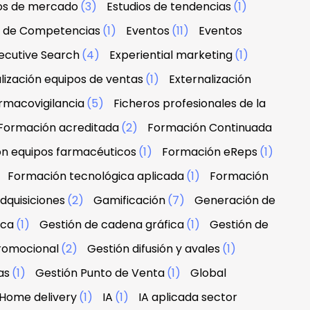
ios de mercado
(3)
Estudios de tendencias
(1)
n de Competencias
(1)
Eventos
(11)
Eventos
ecutive Search
(4)
Experiential marketing
(1)
lización equipos de ventas
(1)
Externalización
rmacovigilancia
(5)
Ficheros profesionales de la
Formación acreditada
(2)
Formación Continuada
n equipos farmacéuticos
(1)
Formación eReps
(1)
)
Formación tecnológica aplicada
(1)
Formación
dquisiciones
(2)
Gamificación
(7)
Generación de
rca
(1)
Gestión de cadena gráfica
(1)
Gestión de
promocional
(2)
Gestión difusión y avales
(1)
as
(1)
Gestión Punto de Venta
(1)
Global
Home delivery
(1)
IA
(1)
IA aplicada sector