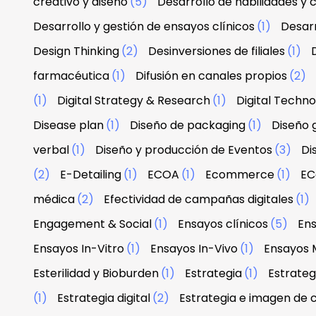
creativo y diseño
(5)
Desarrollo de habilidades y
Desarrollo y gestión de ensayos clínicos
(1)
Desarr
Design Thinking
(2)
Desinversiones de filiales
(1)
farmacéutica
(1)
Difusión en canales propios
(2)
(1)
Digital Strategy & Research
(1)
Digital Techn
Disease plan
(1)
Diseño de packaging
(1)
Diseño g
verbal
(1)
Diseño y producción de Eventos
(3)
Di
(2)
E-Detailing
(1)
ECOA
(1)
Ecommerce
(1)
EC
médica
(2)
Efectividad de campañas digitales
(1)
Engagement & Social
(1)
Ensayos clínicos
(5)
Ens
Ensayos In-Vitro
(1)
Ensayos In-Vivo
(1)
Ensayos 
Esterilidad y Bioburden
(1)
Estrategia
(1)
Estrateg
(1)
Estrategia digital
(2)
Estrategia e imagen de