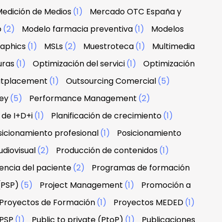
edición de Medios
(1)
Mercado OTC España y
o
(2)
Modelo farmacia preventiva
(1)
Modelos
raphics
(1)
MSLs
(2)
Muestroteca
(1)
Multimedia
uras
(1)
Optimización del servici
(1)
Optimización
tplacement
(1)
Outsourcing Comercial
(5)
ney
(5)
Performance Management
(2)
 de I+D+i
(1)
Planificación de crecimiento
(1)
sicionamiento profesional
(1)
Posicionamiento
diovisual
(2)
Producción de contenidos
(1)
encia del paciente
(2)
Programas de formación
(PSP)
(5)
Project Management
(1)
Promoción a
Proyectos de Formación
(1)
Proyectos MEDED
(1)
PSP
(1)
Public to private (PtoP)
(1)
Publicaciones