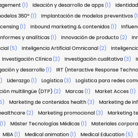
agement
(1)
Ideación y desarrollo de apps
(1)
Identidad
modelos 360º
(1)
Implantación de modelos preventivos
(
licensing
(1)
Inbound marketing & contenidos
(1)
Influe
Informes y analíticas
(1)
Innovación de producto
(2)
In
icial
(5)
Inteligencia Artificial Omnicanal
(2)
Inteligenci
Investigación Clínica
(2)
Investigación cualitativa
(3)
I
gación y desarrollo
(1)
IRT (Interactive Response Techn
2)
Liderazgo
(1)
Logística
(3)
Logística para redes com
ión multilingüe (DTP)
(2)
Marcas
(1)
Market Acces
(1)
5)
Marketing de contenidos health
(3)
Marketing de in
healthcare
(2)
Marketing promocional
(3)
Marketing te
(1)
Máster Tecnologías Médicas
(1)
Materiales corpora
MBA
(1)
Medical animation
(1)
Medical Education
(5)