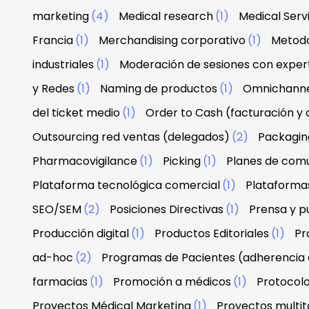
marketing
(4)
Medical research
(1)
Medical Serv
Francia
(1)
Merchandising corporativo
(1)
Metodo
industriales
(1)
Moderación de sesiones con exper
y Redes
(1)
Naming de productos
(1)
Omnichann
del ticket medio
(1)
Order to Cash (facturación y
Outsourcing red ventas (delegados)
(2)
Packagin
Pharmacovigilance
(1)
Picking
(1)
Planes de com
Plataforma tecnológica comercial
(1)
Plataforma
SEO/SEM
(2)
Posiciones Directivas
(1)
Prensa y p
Producción digital
(1)
Productos Editoriales
(1)
Pr
ad-hoc
(2)
Programas de Pacientes (adherencia 
farmacias
(1)
Promoción a médicos
(1)
Protocolo
Proyectos Médical Marketing
(1)
Proyectos multit