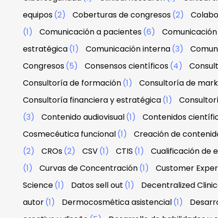
equipos
(2)
Coberturas de congresos
(2)
Colabo
(1)
Comunicación a pacientes
(6)
Comunicación 
estratégica
(1)
Comunicación interna
(3)
Comuni
Congresos
(5)
Consensos científicos
(4)
Consul
Consultoría de formación
(1)
Consultoría de mark
Consultoría financiera y estratégica
(1)
Consultor
(3)
Contenido audiovisual
(1)
Contenidos científi
Cosmecéutica funcional
(1)
Creación de contenid
(2)
CROs
(2)
CSV
(1)
CTIS
(1)
Cualificación de 
(1)
Curvas de Concentración
(1)
Customer Exper
Science
(1)
Datos sell out
(1)
Decentralized Clinica
autor
(1)
Dermocosmética asistencial
(1)
Desarro