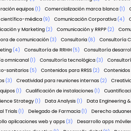
ración equipos
(1)
Comercialización marca blanca
(1)
científico-médica
(9)
Comunicación Corporativa
(4)
cación y Marketing
(2)
Comunicación y RRPP
(2)
Comu
tora de comunicación
(3)
Consultoria
(8)
Consultoría C
eting
(4)
Consultoría de RRHH
(5)
Consultoría desarrol
ía omnicanal
(1)
Consultoría tecnológica
(3)
Consultorí
co-sanitarios
(5)
Contenidos para RRSS
(2)
Contenidos 
os
(3)
Creatividad para reuniones internas
(2)
Creativi
equipos
(1)
Cualificación de instalaciones
(1)
Cuantifica
ience Strategy
(1)
Data Analysis
(1)
Data Engineering
l Trials
(1)
Delegado de Farmacia
(1)
Derecho aduanero
llo aplicaciones web y apps
(3)
Desarrollo apps móvile