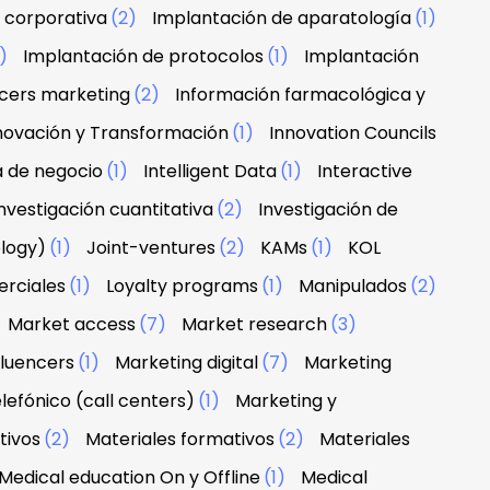
 corporativa
(2)
Implantación de aparatología
(1)
1)
Implantación de protocolos
(1)
Implantación
ncers marketing
(2)
Información farmacológica y
novación y Transformación
(1)
Innovation Councils
a de negocio
(1)
Intelligent Data
(1)
Interactive
nvestigación cuantitativa
(2)
Investigación de
ology)
(1)
Joint-ventures
(2)
KAMs
(1)
KOL
erciales
(1)
Loyalty programs
(1)
Manipulados
(2)
Market access
(7)
Market research
(3)
fluencers
(1)
Marketing digital
(7)
Marketing
lefónico (call centers)
(1)
Marketing y
tivos
(2)
Materiales formativos
(2)
Materiales
Medical education On y Offline
(1)
Medical