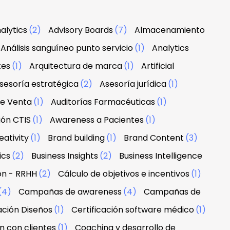
alytics
(2)
Advisory Boards
(7)
Almacenamiento
Análisis sanguíneo punto servicio
(1)
Analytics
tes
(1)
Arquitectura de marca
(1)
Artificial
sesoría estratégica
(2)
Asesoría jurídica
(1)
de Venta
(1)
Auditorías Farmacéuticas
(1)
ión CTIS
(1)
Awareness a Pacientes
(1)
ativity
(1)
Brand building
(1)
Brand Content
(3)
ics
(2)
Business Insights
(2)
Business Intelligence
ón - RRHH
(2)
Cálculo de objetivos e incentivos
(1)
(4)
Campañas de awareness
(4)
Campañas de
ación Diseños
(1)
Certificación software médico
(1)
n con clientes
(1)
Coaching y desarrollo de