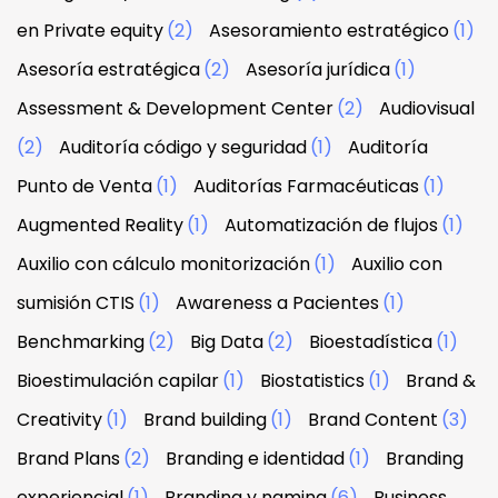
en Private equity
(2)
Asesoramiento estratégico
(1)
Asesoría estratégica
(2)
Asesoría jurídica
(1)
Assessment & Development Center
(2)
Audiovisual
(2)
Auditoría código y seguridad
(1)
Auditoría
Punto de Venta
(1)
Auditorías Farmacéuticas
(1)
Augmented Reality
(1)
Automatización de flujos
(1)
Auxilio con cálculo monitorización
(1)
Auxilio con
sumisión CTIS
(1)
Awareness a Pacientes
(1)
Benchmarking
(2)
Big Data
(2)
Bioestadística
(1)
Bioestimulación capilar
(1)
Biostatistics
(1)
Brand &
Creativity
(1)
Brand building
(1)
Brand Content
(3)
Brand Plans
(2)
Branding e identidad
(1)
Branding
experiencial
(1)
Branding y naming
(6)
Business