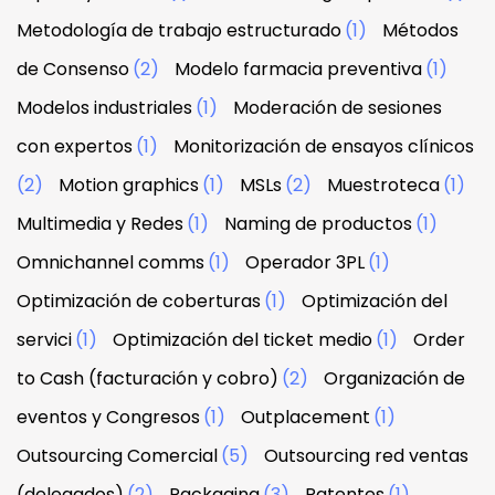
Metodología de trabajo estructurado
(1)
Métodos
de Consenso
(2)
Modelo farmacia preventiva
(1)
Modelos industriales
(1)
Moderación de sesiones
con expertos
(1)
Monitorización de ensayos clínicos
(2)
Motion graphics
(1)
MSLs
(2)
Muestroteca
(1)
Multimedia y Redes
(1)
Naming de productos
(1)
Omnichannel comms
(1)
Operador 3PL
(1)
Optimización de coberturas
(1)
Optimización del
servici
(1)
Optimización del ticket medio
(1)
Order
to Cash (facturación y cobro)
(2)
Organización de
eventos y Congresos
(1)
Outplacement
(1)
Outsourcing Comercial
(5)
Outsourcing red ventas
(delegados)
(2)
Packaging
(3)
Patentes
(1)