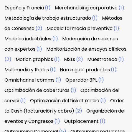
España y Francia
(1)
Merchandising corporativo
(1)
Metodología de trabajo estructurado
(1)
Métodos
de Consenso
(2)
Modelo farmacia preventiva
(1)
Modelos industriales
(1)
Moderación de sesiones
con expertos
(1)
Monitorización de ensayos clínicos
(2)
Motion graphics
(1)
MSLs
(2)
Muestroteca
(1)
Multimedia y Redes
(1)
Naming de productos
(1)
Omnichannel comms
(1)
Operador 3PL
(1)
Optimización de coberturas
(1)
Optimización del
servici
(1)
Optimización del ticket medio
(1)
Order
to Cash (facturación y cobro)
(2)
Organización de
eventos y Congresos
(1)
Outplacement
(1)
Outsourcing Comercial
(5)
Outsourcing red ventas