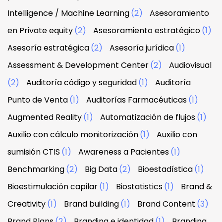
Intelligence / Machine Learning
(2)
Asesoramiento
en Private equity
(2)
Asesoramiento estratégico
(1)
Asesoría estratégica
(2)
Asesoría jurídica
(1)
Assessment & Development Center
(2)
Audiovisual
(2)
Auditoría código y seguridad
(1)
Auditoría
Punto de Venta
(1)
Auditorías Farmacéuticas
(1)
Augmented Reality
(1)
Automatización de flujos
(1)
Auxilio con cálculo monitorización
(1)
Auxilio con
sumisión CTIS
(1)
Awareness a Pacientes
(1)
Benchmarking
(2)
Big Data
(2)
Bioestadística
(1)
Bioestimulación capilar
(1)
Biostatistics
(1)
Brand &
Creativity
(1)
Brand building
(1)
Brand Content
(3)
Brand Plans
(2)
Branding e identidad
(1)
Branding