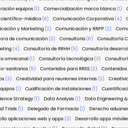
ración equipos
(1)
Comercialización marca blanca
(1)
científico-médica
(9)
Comunicación Corporativa
(4)
cación y Marketing
(2)
Comunicación y RRPP
(2)
Comu
tora de comunicación
(3)
Consultoria
(8)
Consultoría C
eting
(4)
Consultoría de RRHH
(5)
Consultoría desarrol
ía omnicanal
(1)
Consultoría tecnológica
(3)
Consultorí
co-sanitarios
(5)
Contenidos para RRSS
(2)
Contenidos 
os
(3)
Creatividad para reuniones internas
(2)
Creativi
equipos
(1)
Cualificación de instalaciones
(1)
Cuantifica
ience Strategy
(1)
Data Analysis
(1)
Data Engineering
l Trials
(1)
Delegado de Farmacia
(1)
Derecho aduanero
llo aplicaciones web y apps
(3)
Desarrollo apps móvile