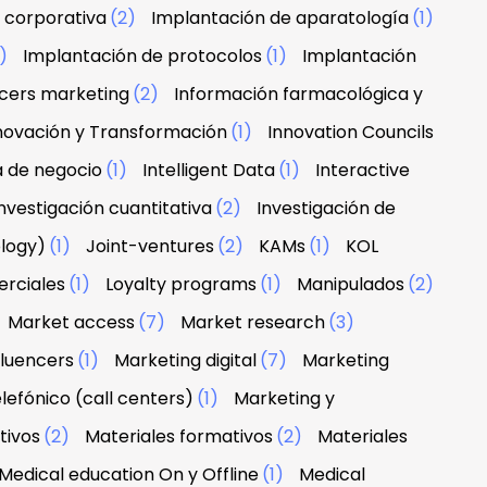
 corporativa
(2)
Implantación de aparatología
(1)
1)
Implantación de protocolos
(1)
Implantación
ncers marketing
(2)
Información farmacológica y
novación y Transformación
(1)
Innovation Councils
a de negocio
(1)
Intelligent Data
(1)
Interactive
nvestigación cuantitativa
(2)
Investigación de
ology)
(1)
Joint-ventures
(2)
KAMs
(1)
KOL
erciales
(1)
Loyalty programs
(1)
Manipulados
(2)
Market access
(7)
Market research
(3)
fluencers
(1)
Marketing digital
(7)
Marketing
lefónico (call centers)
(1)
Marketing y
tivos
(2)
Materiales formativos
(2)
Materiales
Medical education On y Offline
(1)
Medical