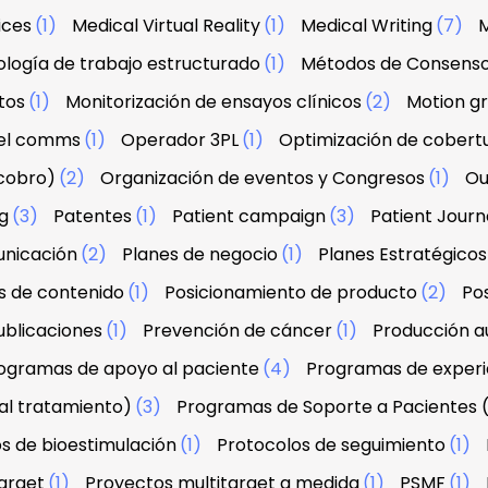
ices
(1)
Medical Virtual Reality
(1)
Medical Writing
(7)
M
logía de trabajo estructurado
(1)
Métodos de Consens
tos
(1)
Monitorización de ensayos clínicos
(2)
Motion g
el comms
(1)
Operador 3PL
(1)
Optimización de cobert
 cobro)
(2)
Organización de eventos y Congresos
(1)
Ou
g
(3)
Patentes
(1)
Patient campaign
(3)
Patient Jour
unicación
(2)
Planes de negocio
(1)
Planes Estratégicos
s de contenido
(1)
Posicionamiento de producto
(2)
Po
ublicaciones
(1)
Prevención de cáncer
(1)
Producción au
ogramas de apoyo al paciente
(4)
Programas de experi
al tratamiento)
(3)
Programas de Soporte a Pacientes 
s de bioestimulación
(1)
Protocolos de seguimiento
(1)
arget
(1)
Proyectos multitarget a medida
(1)
PSMF
(1)