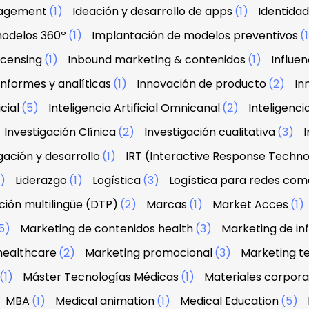
agement
(1)
Ideación y desarrollo de apps
(1)
Identidad
modelos 360º
(1)
Implantación de modelos preventivos
(
licensing
(1)
Inbound marketing & contenidos
(1)
Influe
Informes y analíticas
(1)
Innovación de producto
(2)
In
icial
(5)
Inteligencia Artificial Omnicanal
(2)
Inteligenci
Investigación Clínica
(2)
Investigación cualitativa
(3)
I
gación y desarrollo
(1)
IRT (Interactive Response Techn
2)
Liderazgo
(1)
Logística
(3)
Logística para redes com
ión multilingüe (DTP)
(2)
Marcas
(1)
Market Acces
(1)
5)
Marketing de contenidos health
(3)
Marketing de in
healthcare
(2)
Marketing promocional
(3)
Marketing te
(1)
Máster Tecnologías Médicas
(1)
Materiales corpora
MBA
(1)
Medical animation
(1)
Medical Education
(5)