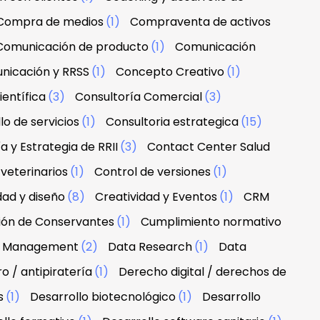
Compra de medios
(1)
Compraventa de activos
Comunicación de producto
(1)
Comunicación
nicación y RRSS
(1)
Concepto Creativo
(1)
ientífica
(3)
Consultoría Comercial
(3)
lo de servicios
(1)
Consultoria estrategica
(15)
a y Estrategia de RRII
(3)
Contact Center Salud
veterinarios
(1)
Control de versiones
(1)
dad y diseño
(8)
Creatividad y Eventos
(1)
CRM
ción de Conservantes
(1)
Cumplimiento normativo
 & Management
(2)
Data Research
(1)
Data
 / antipiratería
(1)
Derecho digital / derechos de
s
(1)
Desarrollo biotecnológico
(1)
Desarrollo