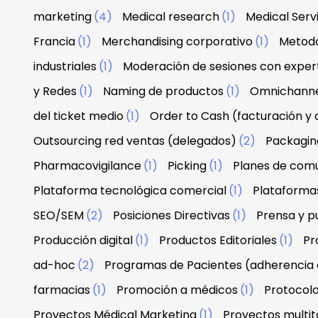
marketing
(4)
Medical research
(1)
Medical Serv
Francia
(1)
Merchandising corporativo
(1)
Metodo
industriales
(1)
Moderación de sesiones con exper
y Redes
(1)
Naming de productos
(1)
Omnichann
del ticket medio
(1)
Order to Cash (facturación y
Outsourcing red ventas (delegados)
(2)
Packagin
Pharmacovigilance
(1)
Picking
(1)
Planes de com
Plataforma tecnológica comercial
(1)
Plataforma
SEO/SEM
(2)
Posiciones Directivas
(1)
Prensa y p
Producción digital
(1)
Productos Editoriales
(1)
Pr
ad-hoc
(2)
Programas de Pacientes (adherencia 
farmacias
(1)
Promoción a médicos
(1)
Protocolo
Proyectos Médical Marketing
(1)
Proyectos multit