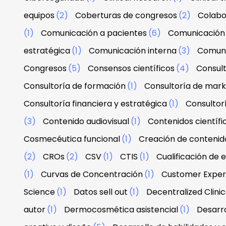
equipos
(2)
Coberturas de congresos
(2)
Colabo
(1)
Comunicación a pacientes
(6)
Comunicación 
estratégica
(1)
Comunicación interna
(3)
Comuni
Congresos
(5)
Consensos científicos
(4)
Consul
Consultoría de formación
(1)
Consultoría de mark
Consultoría financiera y estratégica
(1)
Consultor
(3)
Contenido audiovisual
(1)
Contenidos científi
Cosmecéutica funcional
(1)
Creación de contenid
(2)
CROs
(2)
CSV
(1)
CTIS
(1)
Cualificación de 
(1)
Curvas de Concentración
(1)
Customer Exper
Science
(1)
Datos sell out
(1)
Decentralized Clinica
autor
(1)
Dermocosmética asistencial
(1)
Desarro