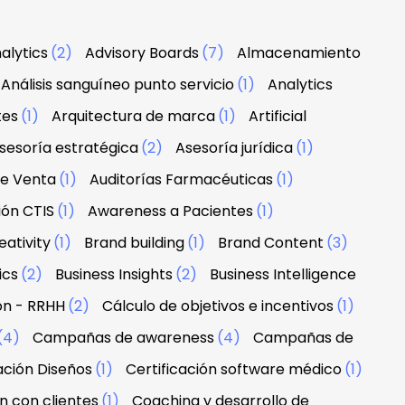
alytics
(2)
Advisory Boards
(7)
Almacenamiento
Análisis sanguíneo punto servicio
(1)
Analytics
tes
(1)
Arquitectura de marca
(1)
Artificial
sesoría estratégica
(2)
Asesoría jurídica
(1)
de Venta
(1)
Auditorías Farmacéuticas
(1)
ión CTIS
(1)
Awareness a Pacientes
(1)
ativity
(1)
Brand building
(1)
Brand Content
(3)
ics
(2)
Business Insights
(2)
Business Intelligence
ón - RRHH
(2)
Cálculo de objetivos e incentivos
(1)
(4)
Campañas de awareness
(4)
Campañas de
ación Diseños
(1)
Certificación software médico
(1)
n con clientes
(1)
Coaching y desarrollo de