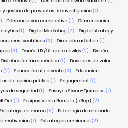
llo formativo
(1)
Desarrollo software sanitario
(1)
o y gestión de proyectos de investigación
(1)
1)
Diferenciación competitiva
(1)
Diferenciación
nalytics
(1)
Digital Marketing
(7)
Digital strategy
euniones científicas
(2)
Dirección artística
(1)
apps
(3)
Diseño UX/UI apps móviles
(2)
Diseño
Distribución farmacéutica
(1)
Dossieres de valor
o
(2)
Educación al paciente
(3)
Educación
tas de opinión pública
(1)
Engagement
(1)
yos de seguridad
(1)
Ensayos Físico-Químicos
(1)
ll Out
(1)
Equipos Venta Remota (eRep)
(2)
Estrategia de marca
(5)
Estrategia de mercado
de motivación
(1)
Estrategias omnicanal
(2)