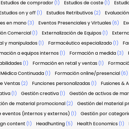
Estudios de comprador
(1)
Estudios de coste
(1)
Estud
Estudios on y off
(1)
Estudios Retributivos
(2)
Evaluació
ves en mano
(3)
Eventos Presenciales y Virtuales
(6)
Ex
ción Comercial
(1)
Externalización de Equipos
(1)
Externa
al y manipulados
(1)
Farmacéutico especializado
(1)
Fa
mación a equipos internos
(1)
Formación a medida
(3)
abilidades
(1)
Formación en retail y ventas
(1)
Formació
 Médica Continuada
(1)
Formación online/presencial
(6
de Ventas
(2)
Funciones personalizadas
(1)
Fusiones & A
ativa
(1)
Gestión creativa
(1)
Gestión de activos de ma
ión de material promocional
(2)
Gestión del material 
e eventos (internos y externos)
(1)
Gestión por categori
sign content
(1)
Headhunting
(5)
Health Economics
(1)