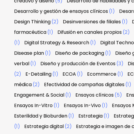
creativo y diseño
(5)
Desarrollo de habilidades y
Desarrollo y gestión de ensayos clínicos
(1)
Desarr
Design Thinking
(2)
Desinversiones de filiales
(1)
farmacéutica
(1)
Difusión en canales propios
(2)
(1)
Digital Strategy & Research
(1)
Digital Techn
Disease plan
(1)
Diseño de packaging
(1)
Diseño g
verbal
(1)
Diseño y producción de Eventos
(3)
Di
(2)
E-Detailing
(1)
ECOA
(1)
Ecommerce
(1)
EC
médica
(2)
Efectividad de campañas digitales
(1)
Engagement & Social
(1)
Ensayos clínicos
(5)
Ens
Ensayos In-Vitro
(1)
Ensayos In-Vivo
(1)
Ensayos 
Esterilidad y Bioburden
(1)
Estrategia
(1)
Estrateg
(1)
Estrategia digital
(2)
Estrategia e imagen de