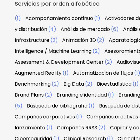
Servicios por orden alfabético
(1)
Acompañamiento continuo
(1)
Activadores d
y distribución
(4)
Análisis de mercado
(6)
Anális
Infrastructure
(2)
Animación 3D
(2)
Aparatologí
Intelligence / Machine Learning
(2)
Asesoramiento
Assessment & Development Center
(2)
Audiovisu
Augmented Reality
(1)
Automatización de flujos
(1
Benchmarking
(2)
Big Data
(2)
Bioestadística
(1)
Brand Plans
(2)
Branding e identidad
(1)
Branding
(5)
Búsqueda de bibliografía
(1)
Búsqueda de dist
Campañas corporativas
(1)
Campañas creativas d
lanzamiento
(1)
Campañas RRSS
(2)
Capilar y co
Ciberseguridad
(1)
Clinical Research
(1)
Clinical tr