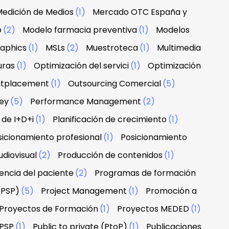
edición de Medios
(1)
Mercado OTC España y
o
(2)
Modelo farmacia preventiva
(1)
Modelos
raphics
(1)
MSLs
(2)
Muestroteca
(1)
Multimedia
uras
(1)
Optimización del servici
(1)
Optimización
tplacement
(1)
Outsourcing Comercial
(5)
ney
(5)
Performance Management
(2)
 de I+D+i
(1)
Planificación de crecimiento
(1)
sicionamiento profesional
(1)
Posicionamiento
diovisual
(2)
Producción de contenidos
(1)
encia del paciente
(2)
Programas de formación
(PSP)
(5)
Project Management
(1)
Promoción a
Proyectos de Formación
(1)
Proyectos MEDED
(1)
PSP
(1)
Public to private (PtoP)
(1)
Publicaciones