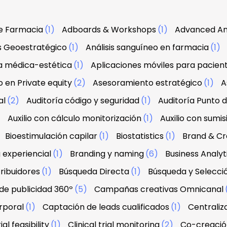
e Farmacia
(1)
Adboards & Workshops
(1)
Advanced An
is Geoestratégico
(1)
Análisis sanguíneo en farmacia
(1)
a médica-estética
(1)
Aplicaciones móviles para pacien
 en Private equity
(2)
Asesoramiento estratégico
(1)
A
al
(2)
Auditoría código y seguridad
(1)
Auditoría Punto 
)
Auxilio con cálculo monitorización
(1)
Auxilio con sumis
Bioestimulación capilar
(1)
Biostatistics
(1)
Brand & Cre
 experiencial
(1)
Branding y naming
(6)
Business Analyt
ribuidores
(1)
Búsqueda Directa
(1)
Búsqueda y Selecci
e publicidad 360º
(5)
Campañas creativas Omnicanal
rporal
(1)
Captación de leads cualificados
(1)
Centraliz
ial feasibility
(1)
Clinical trial monitoring
(2)
Co-creació