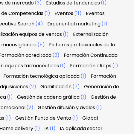
ios de mercado
(3)
Estudios de tendencias
(1)
n de Competencias
(1)
Eventos
(11)
Eventos
ecutive Search
(4)
Experiential marketing
(1)
lización equipos de ventas
(1)
Externalización
rmacovigilancia
(5)
Ficheros profesionales de la
Formación acreditada
(2)
Formación Continuada
n equipos farmacéuticos
(1)
Formación eReps
(1)
)
Formación tecnológica aplicada
(1)
Formación
dquisiciones
(2)
Gamificación
(7)
Generación de
rca
(1)
Gestión de cadena gráfica
(1)
Gestión de
promocional
(2)
Gestión difusión y avales
(1)
as
(1)
Gestión Punto de Venta
(1)
Global
Home delivery
(1)
IA
(1)
IA aplicada sector