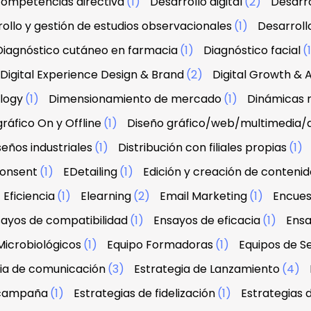
 competencias directiva
(1)
Desarrollo digital
(2)
Desarro
ollo y gestión de estudios observacionales
(1)
Desarroll
Diagnóstico cutáneo en farmacia
(1)
Diagnóstico facial
(
Digital Experience Design & Brand
(2)
Digital Growth & A
ology
(1)
Dimensionamiento de mercado
(1)
Dinámicas r
ráfico On y Offline
(1)
Diseño gráfico/web/multimedia/
seños industriales
(1)
Distribución con filiales propias
(1)
onsent
(1)
EDetailing
(1)
Edición y creación de contenid
Eficiencia
(1)
Elearning
(2)
Email Marketing
(1)
Encues
ayos de compatibilidad
(1)
Ensayos de eficacia
(1)
Ensa
Microbiológicos
(1)
Equipo Formadoras
(1)
Equipos de Se
ia de comunicación
(3)
Estrategia de Lanzamiento
(4)
 campaña
(1)
Estrategias de fidelización
(1)
Estrategias 