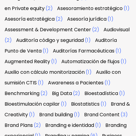
en Private equity
(2)
Asesoramiento estratégico
(1)
Asesoría estratégica
(2)
Asesoría jurídica
(1)
Assessment & Development Center
(2)
Audiovisual
(2)
Auditoría código y seguridad
(1)
Auditoría
Punto de Venta
(1)
Auditorías Farmacéuticas
(1)
Augmented Reality
(1)
Automatización de flujos
(1)
Auxilio con cálculo monitorización
(1)
Auxilio con
sumisión CTIS
(1)
Awareness a Pacientes
(1)
Benchmarking
(2)
Big Data
(2)
Bioestadística
(1)
Bioestimulación capilar
(1)
Biostatistics
(1)
Brand &
Creativity
(1)
Brand building
(1)
Brand Content
(3)
Brand Plans
(2)
Branding e identidad
(1)
Branding
experiencial
(1)
Branding y naming
(6)
Business