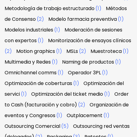
Metodología de trabajo estructurado
(1)
Métodos
de Consenso
(2)
Modelo farmacia preventiva
(1)
Modelos industriales
(1)
Moderación de sesiones
con expertos
(1)
Monitorización de ensayos clínicos
(2)
Motion graphics
(1)
MSLs
(2)
Muestroteca
(1)
Multimedia y Redes
(1)
Naming de productos
(1)
Omnichannel comms
(1)
Operador 3PL
(1)
Optimización de coberturas
(1)
Optimización del
servici
(1)
Optimización del ticket medio
(1)
Order
to Cash (facturación y cobro)
(2)
Organización de
eventos y Congresos
(1)
Outplacement
(1)
Outsourcing Comercial
(5)
Outsourcing red ventas
(delegados)
(2)
Packaging
(3)
Patentes
(1)