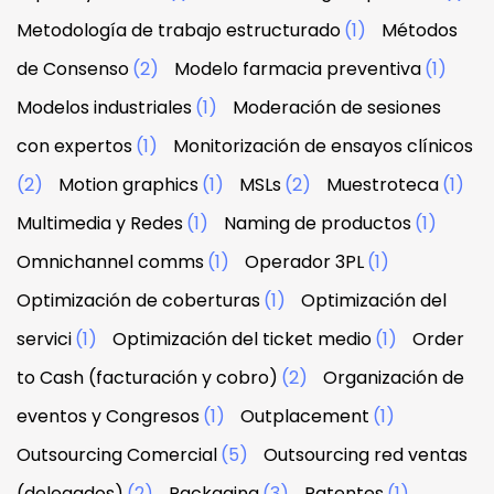
Metodología de trabajo estructurado
(1)
Métodos
de Consenso
(2)
Modelo farmacia preventiva
(1)
Modelos industriales
(1)
Moderación de sesiones
con expertos
(1)
Monitorización de ensayos clínicos
(2)
Motion graphics
(1)
MSLs
(2)
Muestroteca
(1)
Multimedia y Redes
(1)
Naming de productos
(1)
Omnichannel comms
(1)
Operador 3PL
(1)
Optimización de coberturas
(1)
Optimización del
servici
(1)
Optimización del ticket medio
(1)
Order
to Cash (facturación y cobro)
(2)
Organización de
eventos y Congresos
(1)
Outplacement
(1)
Outsourcing Comercial
(5)
Outsourcing red ventas
(delegados)
(2)
Packaging
(3)
Patentes
(1)