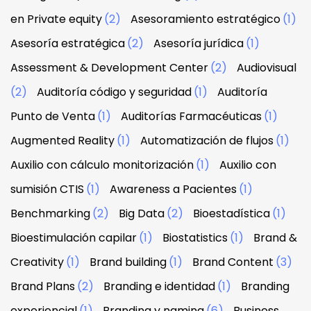
en Private equity
(2)
Asesoramiento estratégico
(1)
Asesoría estratégica
(2)
Asesoría jurídica
(1)
Assessment & Development Center
(2)
Audiovisual
(2)
Auditoría código y seguridad
(1)
Auditoría
Punto de Venta
(1)
Auditorías Farmacéuticas
(1)
Augmented Reality
(1)
Automatización de flujos
(1)
Auxilio con cálculo monitorización
(1)
Auxilio con
sumisión CTIS
(1)
Awareness a Pacientes
(1)
Benchmarking
(2)
Big Data
(2)
Bioestadística
(1)
Bioestimulación capilar
(1)
Biostatistics
(1)
Brand &
Creativity
(1)
Brand building
(1)
Brand Content
(3)
Brand Plans
(2)
Branding e identidad
(1)
Branding
experiencial
(1)
Branding y naming
(6)
Business