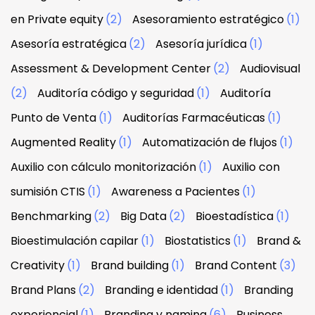
en Private equity
(2)
Asesoramiento estratégico
(1)
Asesoría estratégica
(2)
Asesoría jurídica
(1)
Assessment & Development Center
(2)
Audiovisual
(2)
Auditoría código y seguridad
(1)
Auditoría
Punto de Venta
(1)
Auditorías Farmacéuticas
(1)
Augmented Reality
(1)
Automatización de flujos
(1)
Auxilio con cálculo monitorización
(1)
Auxilio con
sumisión CTIS
(1)
Awareness a Pacientes
(1)
Benchmarking
(2)
Big Data
(2)
Bioestadística
(1)
Bioestimulación capilar
(1)
Biostatistics
(1)
Brand &
Creativity
(1)
Brand building
(1)
Brand Content
(3)
Brand Plans
(2)
Branding e identidad
(1)
Branding
experiencial
(1)
Branding y naming
(6)
Business