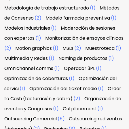
Metodología de trabajo estructurado
(1)
Métodos
de Consenso
(2)
Modelo farmacia preventiva
(1)
Modelos industriales
(1)
Moderación de sesiones
con expertos
(1)
Monitorización de ensayos clínicos
(2)
Motion graphics
(1)
MSLs
(2)
Muestroteca
(1)
Multimedia y Redes
(1)
Naming de productos
(1)
Omnichannel comms
(1)
Operador 3PL
(1)
Optimización de coberturas
(1)
Optimización del
servici
(1)
Optimización del ticket medio
(1)
Order
to Cash (facturación y cobro)
(2)
Organización de
eventos y Congresos
(1)
Outplacement
(1)
Outsourcing Comercial
(5)
Outsourcing red ventas
(delegados)
(2)
Packaging
(3)
Patentes
(1)