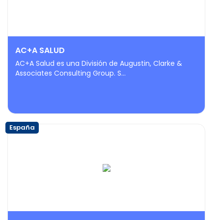
AC+A SALUD
AC+A Salud es una División de Augustin, Clarke &
Associates Consulting Group. S...
España