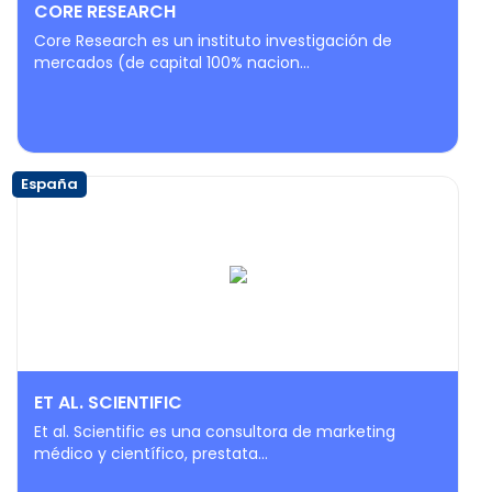
CORE RESEARCH
Core Research es un instituto investigación de
mercados (de capital 100% nacion...
España
ET AL. SCIENTIFIC
Et al. Scientific es una consultora de marketing
médico y científico, prestata...