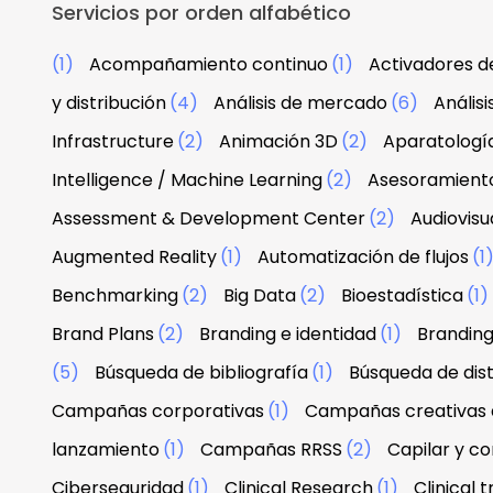
Servicios por orden alfabético
(1)
Acompañamiento continuo
(1)
Activadores d
y distribución
(4)
Análisis de mercado
(6)
Anális
Infrastructure
(2)
Animación 3D
(2)
Aparatologí
Intelligence / Machine Learning
(2)
Asesoramiento
Assessment & Development Center
(2)
Audiovisu
Augmented Reality
(1)
Automatización de flujos
(1
Benchmarking
(2)
Big Data
(2)
Bioestadística
(1)
Brand Plans
(2)
Branding e identidad
(1)
Branding
(5)
Búsqueda de bibliografía
(1)
Búsqueda de dist
Campañas corporativas
(1)
Campañas creativas d
lanzamiento
(1)
Campañas RRSS
(2)
Capilar y co
Ciberseguridad
(1)
Clinical Research
(1)
Clinical tr