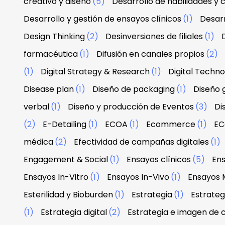
creativo y diseño
(5)
Desarrollo de habilidades y
Desarrollo y gestión de ensayos clínicos
(1)
Desarr
Design Thinking
(2)
Desinversiones de filiales
(1)
farmacéutica
(1)
Difusión en canales propios
(2)
(1)
Digital Strategy & Research
(1)
Digital Techn
Disease plan
(1)
Diseño de packaging
(1)
Diseño g
verbal
(1)
Diseño y producción de Eventos
(3)
Di
(2)
E-Detailing
(1)
ECOA
(1)
Ecommerce
(1)
EC
médica
(2)
Efectividad de campañas digitales
(1)
Engagement & Social
(1)
Ensayos clínicos
(5)
Ens
Ensayos In-Vitro
(1)
Ensayos In-Vivo
(1)
Ensayos 
Esterilidad y Bioburden
(1)
Estrategia
(1)
Estrateg
(1)
Estrategia digital
(2)
Estrategia e imagen de