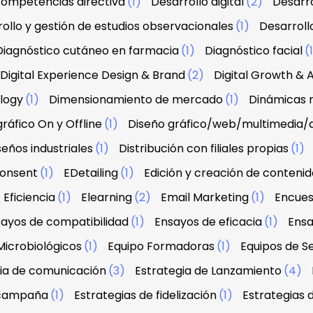
 competencias directiva
(1)
Desarrollo digital
(2)
Desarro
ollo y gestión de estudios observacionales
(1)
Desarroll
Diagnóstico cutáneo en farmacia
(1)
Diagnóstico facial
(
Digital Experience Design & Brand
(2)
Digital Growth & A
ology
(1)
Dimensionamiento de mercado
(1)
Dinámicas r
ráfico On y Offline
(1)
Diseño gráfico/web/multimedia/
seños industriales
(1)
Distribución con filiales propias
(1)
onsent
(1)
EDetailing
(1)
Edición y creación de contenid
Eficiencia
(1)
Elearning
(2)
Email Marketing
(1)
Encues
ayos de compatibilidad
(1)
Ensayos de eficacia
(1)
Ensa
Microbiológicos
(1)
Equipo Formadoras
(1)
Equipos de Se
ia de comunicación
(3)
Estrategia de Lanzamiento
(4)
 campaña
(1)
Estrategias de fidelización
(1)
Estrategias 