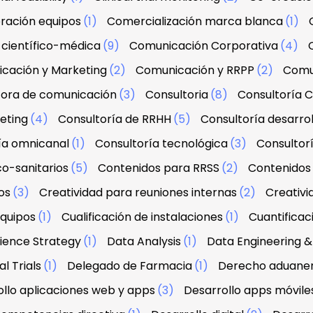
ración equipos
(1)
Comercialización marca blanca
(1)
científico-médica
(9)
Comunicación Corporativa
(4)
cación y Marketing
(2)
Comunicación y RRPP
(2)
Comu
tora de comunicación
(3)
Consultoria
(8)
Consultoría C
eting
(4)
Consultoría de RRHH
(5)
Consultoría desarrol
ía omnicanal
(1)
Consultoría tecnológica
(3)
Consultorí
co-sanitarios
(5)
Contenidos para RRSS
(2)
Contenidos 
os
(3)
Creatividad para reuniones internas
(2)
Creativi
equipos
(1)
Cualificación de instalaciones
(1)
Cuantifica
ience Strategy
(1)
Data Analysis
(1)
Data Engineering
l Trials
(1)
Delegado de Farmacia
(1)
Derecho aduanero
llo aplicaciones web y apps
(3)
Desarrollo apps móvile