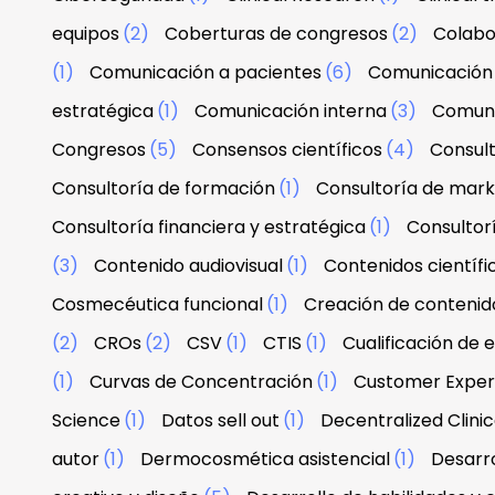
equipos
(2)
Coberturas de congresos
(2)
Colabo
(1)
Comunicación a pacientes
(6)
Comunicación 
estratégica
(1)
Comunicación interna
(3)
Comuni
Congresos
(5)
Consensos científicos
(4)
Consul
Consultoría de formación
(1)
Consultoría de mark
Consultoría financiera y estratégica
(1)
Consultor
(3)
Contenido audiovisual
(1)
Contenidos científi
Cosmecéutica funcional
(1)
Creación de contenid
(2)
CROs
(2)
CSV
(1)
CTIS
(1)
Cualificación de 
(1)
Curvas de Concentración
(1)
Customer Exper
Science
(1)
Datos sell out
(1)
Decentralized Clinica
autor
(1)
Dermocosmética asistencial
(1)
Desarro