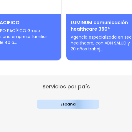
ACIFICO
LUMINUM comunicación
healthcare 360º
PO PACÍFICO Grupo
s una empresa familiar
Agencia especializada en sec
 40 a...
healthcare, con ADN SALUD y 
20 años trabaj...
Servicios por país
España