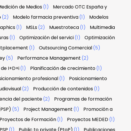
edición de Medios
(1)
Mercado OTC España y
o
(2)
Modelo farmacia preventiva
(1)
Modelos
raphics
(1)
MSLs
(2)
Muestroteca
(1)
Multimedia
uras
(1)
Optimización del servici
(1)
Optimización
tplacement
(1)
Outsourcing Comercial
(5)
ney
(5)
Performance Management
(2)
 de I+D+i
(1)
Planificación de crecimiento
(1)
sicionamiento profesional
(1)
Posicionamiento
diovisual
(2)
Producción de contenidos
(1)
encia del paciente
(2)
Programas de formación
(PSP)
(5)
Project Management
(1)
Promoción a
Proyectos de Formación
(1)
Proyectos MEDED
(1)
PSP
(1)
Public to private (PtoP)
(1)
Publicaciones