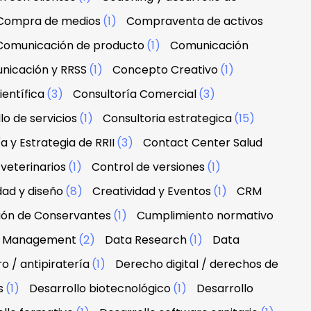
Compra de medios
(1)
Compraventa de activos
Comunicación de producto
(1)
Comunicación
nicación y RRSS
(1)
Concepto Creativo
(1)
ientífica
(3)
Consultoría Comercial
(3)
lo de servicios
(1)
Consultoria estrategica
(15)
a y Estrategia de RRII
(3)
Contact Center Salud
veterinarios
(1)
Control de versiones
(1)
dad y diseño
(8)
Creatividad y Eventos
(1)
CRM
ción de Conservantes
(1)
Cumplimiento normativo
 & Management
(2)
Data Research
(1)
Data
 / antipiratería
(1)
Derecho digital / derechos de
s
(1)
Desarrollo biotecnológico
(1)
Desarrollo