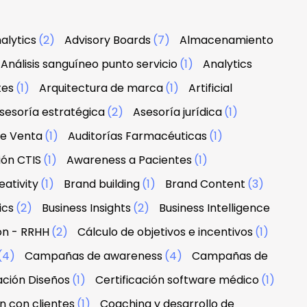
alytics
(2)
Advisory Boards
(7)
Almacenamiento
Análisis sanguíneo punto servicio
(1)
Analytics
tes
(1)
Arquitectura de marca
(1)
Artificial
sesoría estratégica
(2)
Asesoría jurídica
(1)
de Venta
(1)
Auditorías Farmacéuticas
(1)
ión CTIS
(1)
Awareness a Pacientes
(1)
ativity
(1)
Brand building
(1)
Brand Content
(3)
ics
(2)
Business Insights
(2)
Business Intelligence
ón - RRHH
(2)
Cálculo de objetivos e incentivos
(1)
(4)
Campañas de awareness
(4)
Campañas de
ación Diseños
(1)
Certificación software médico
(1)
n con clientes
(1)
Coaching y desarrollo de