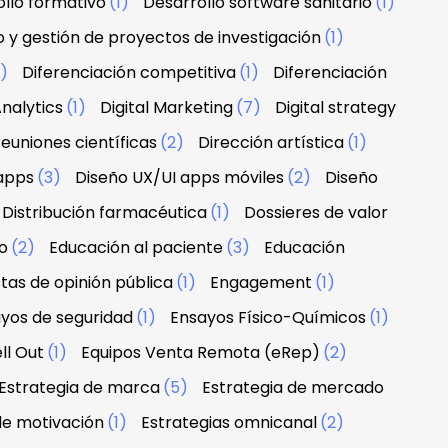
llo formativo
(1)
Desarrollo software sanitario
(1)
o y gestión de proyectos de investigación
(1)
1)
Diferenciación competitiva
(1)
Diferenciación
nalytics
(1)
Digital Marketing
(7)
Digital strategy
euniones científicas
(2)
Dirección artística
(1)
apps
(3)
Diseño UX/UI apps móviles
(2)
Diseño
Distribución farmacéutica
(1)
Dossieres de valor
o
(2)
Educación al paciente
(3)
Educación
tas de opinión pública
(1)
Engagement
(1)
yos de seguridad
(1)
Ensayos Físico-Químicos
(1)
ll Out
(1)
Equipos Venta Remota (eRep)
(2)
Estrategia de marca
(5)
Estrategia de mercado
de motivación
(1)
Estrategias omnicanal
(2)