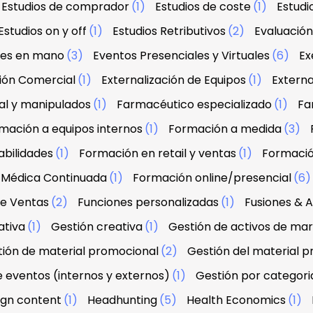
Estudios de comprador
(1)
Estudios de coste
(1)
Estud
Estudios on y off
(1)
Estudios Retributivos
(2)
Evaluació
ves en mano
(3)
Eventos Presenciales y Virtuales
(6)
Ex
ción Comercial
(1)
Externalización de Equipos
(1)
Externa
al y manipulados
(1)
Farmacéutico especializado
(1)
Fa
mación a equipos internos
(1)
Formación a medida
(3)
abilidades
(1)
Formación en retail y ventas
(1)
Formació
 Médica Continuada
(1)
Formación online/presencial
(6
de Ventas
(2)
Funciones personalizadas
(1)
Fusiones & A
ativa
(1)
Gestión creativa
(1)
Gestión de activos de ma
ión de material promocional
(2)
Gestión del material 
e eventos (internos y externos)
(1)
Gestión por categori
sign content
(1)
Headhunting
(5)
Health Economics
(1)