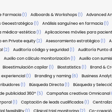
e Farmacia
(1)
Adboards & Workshops
(1)
Advanced An
is Geoestratégico
(1)
Análisis sanguíneo en farmacia
(1)
a médica-estética
(1)
Aplicaciones móviles para pacien
 en Private equity
(2)
Asesoramiento estratégico
(1)
A
al
(2)
Auditoría código y seguridad
(1)
Auditoría Punto 
)
Auxilio con cálculo monitorización
(1)
Auxilio con sumis
Bioestimulación capilar
(1)
Biostatistics
(1)
Brand & Cre
 experiencial
(1)
Branding y naming
(6)
Business Analyt
ribuidores
(1)
Búsqueda Directa
(1)
Búsqueda y Selecci
e publicidad 360º
(5)
Campañas creativas Omnicanal
rporal
(1)
Captación de leads cualificados
(1)
Centraliz
ial feasibility
(1)
Clinical trial monitoring
(2)
Co-creació