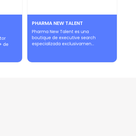
PHARMA NEW TALENT
Pharma New Talent es una
boutique de executive search
tor
especializada exclusivamen...
+ de