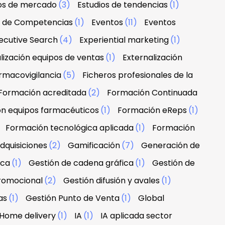
ios de mercado
(3)
Estudios de tendencias
(1)
n de Competencias
(1)
Eventos
(11)
Eventos
ecutive Search
(4)
Experiential marketing
(1)
lización equipos de ventas
(1)
Externalización
rmacovigilancia
(5)
Ficheros profesionales de la
Formación acreditada
(2)
Formación Continuada
n equipos farmacéuticos
(1)
Formación eReps
(1)
)
Formación tecnológica aplicada
(1)
Formación
dquisiciones
(2)
Gamificación
(7)
Generación de
rca
(1)
Gestión de cadena gráfica
(1)
Gestión de
promocional
(2)
Gestión difusión y avales
(1)
as
(1)
Gestión Punto de Venta
(1)
Global
Home delivery
(1)
IA
(1)
IA aplicada sector