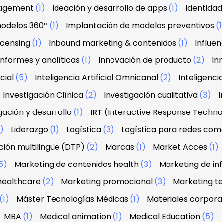
agement
(1)
Ideación y desarrollo de apps
(1)
Identidad
modelos 360º
(1)
Implantación de modelos preventivos
(
licensing
(1)
Inbound marketing & contenidos
(1)
Influe
Informes y analíticas
(1)
Innovación de producto
(2)
In
icial
(5)
Inteligencia Artificial Omnicanal
(2)
Inteligenci
Investigación Clínica
(2)
Investigación cualitativa
(3)
I
gación y desarrollo
(1)
IRT (Interactive Response Techn
2)
Liderazgo
(1)
Logística
(3)
Logística para redes com
ión multilingüe (DTP)
(2)
Marcas
(1)
Market Acces
(1)
5)
Marketing de contenidos health
(3)
Marketing de in
healthcare
(2)
Marketing promocional
(3)
Marketing te
(1)
Máster Tecnologías Médicas
(1)
Materiales corpora
MBA
(1)
Medical animation
(1)
Medical Education
(5)