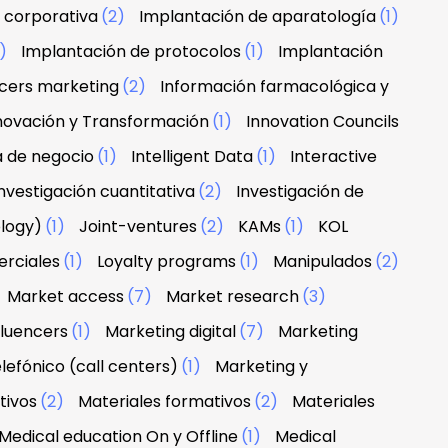
 corporativa
(2)
Implantación de aparatología
(1)
1)
Implantación de protocolos
(1)
Implantación
ncers marketing
(2)
Información farmacológica y
novación y Transformación
(1)
Innovation Councils
a de negocio
(1)
Intelligent Data
(1)
Interactive
nvestigación cuantitativa
(2)
Investigación de
ology)
(1)
Joint-ventures
(2)
KAMs
(1)
KOL
erciales
(1)
Loyalty programs
(1)
Manipulados
(2)
Market access
(7)
Market research
(3)
fluencers
(1)
Marketing digital
(7)
Marketing
lefónico (call centers)
(1)
Marketing y
tivos
(2)
Materiales formativos
(2)
Materiales
Medical education On y Offline
(1)
Medical