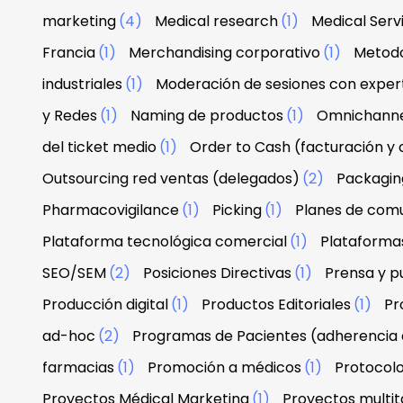
marketing
(4)
Medical research
(1)
Medical Serv
Francia
(1)
Merchandising corporativo
(1)
Metodo
industriales
(1)
Moderación de sesiones con exper
y Redes
(1)
Naming de productos
(1)
Omnichann
del ticket medio
(1)
Order to Cash (facturación y
Outsourcing red ventas (delegados)
(2)
Packagin
Pharmacovigilance
(1)
Picking
(1)
Planes de com
Plataforma tecnológica comercial
(1)
Plataforma
SEO/SEM
(2)
Posiciones Directivas
(1)
Prensa y p
Producción digital
(1)
Productos Editoriales
(1)
Pr
ad-hoc
(2)
Programas de Pacientes (adherencia 
farmacias
(1)
Promoción a médicos
(1)
Protocolo
Proyectos Médical Marketing
(1)
Proyectos multit