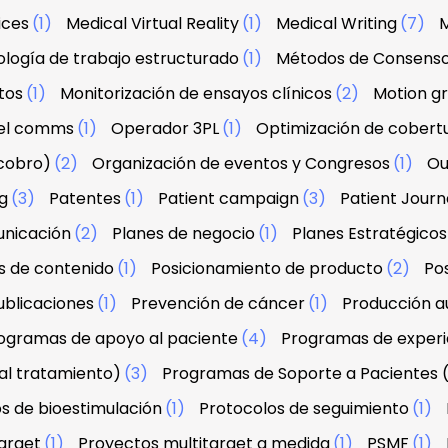
ices
(1)
Medical Virtual Reality
(1)
Medical Writing
(7)
M
logía de trabajo estructurado
(1)
Métodos de Consens
tos
(1)
Monitorización de ensayos clínicos
(2)
Motion g
el comms
(1)
Operador 3PL
(1)
Optimización de cobert
 cobro)
(2)
Organización de eventos y Congresos
(1)
Ou
g
(3)
Patentes
(1)
Patient campaign
(3)
Patient Jour
unicación
(2)
Planes de negocio
(1)
Planes Estratégicos
s de contenido
(1)
Posicionamiento de producto
(2)
Po
ublicaciones
(1)
Prevención de cáncer
(1)
Producción au
ogramas de apoyo al paciente
(4)
Programas de experi
al tratamiento)
(3)
Programas de Soporte a Pacientes 
s de bioestimulación
(1)
Protocolos de seguimiento
(1)
arget
(1)
Proyectos multitarget a medida
(1)
PSMF
(1)